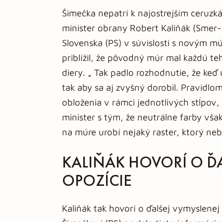
Šimečka nepatrí k najostrejším ceruzk
minister obrany Robert Kaliňák (Smer-S
Slovenska (PS) v súvislosti s novým m
priblížil, že pôvodný múr mal každú te
diery. „ Tak padlo rozhodnutie, že keď
tak aby sa aj zvyšný dorobil. Pravidlo
obloženia v rámci jednotlivých stĺpov, č
minister s tým, že neutrálne farby však
na múre urobí nejaký raster, ktorý neb
KALIŇÁK HOVORÍ O ĎA
OPOZÍCIE
Kaliňák tak hovorí o ďalšej vymyslenej