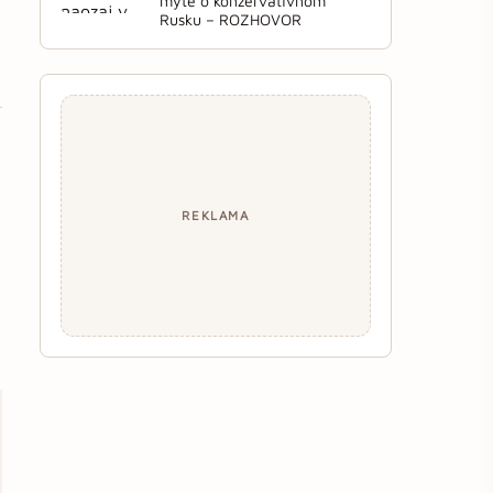
mýte o konzervatívnom
Rusku – ROZHOVOR
REKLAMA