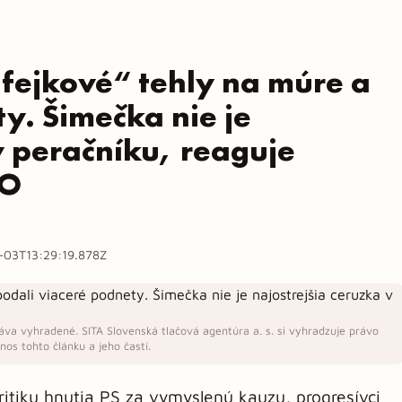
 „fejkové“ tehly na múre a
y. Šimečka nie je
v peračníku, reaguje
TO
-03T13:29:19.878Z
áva vyhradené. SITA Slovenská tlačová agentúra a. s. si vyhradzuje právo
os tohto článku a jeho častí.
ritiku hnutia PS za vymyslenú kauzu, progresívci