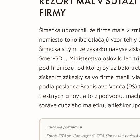
REZORT MAL V SÚŤAŽI 
FIRMY
Šimečka upozornil, že firma mala v zml
namiesto toho iba otláčajú vzor tehly
Šimečka s tým, že zákazku navyše získa
Smer-SD. „ Ministerstvo oslovilo len t
pod hranicou, od ktorej by už bolo tre
získaním zákazky sa vo firme menili vlast
podľa poslanca Branislava Vanča (PS) 
trestných činov, a to z podvodu, mach
správe cudzieho majetku, a tiež korupc
Zdrojová poznámka
Zdroj: SITA.sk. Copyright © SITA Slovenská tlačová