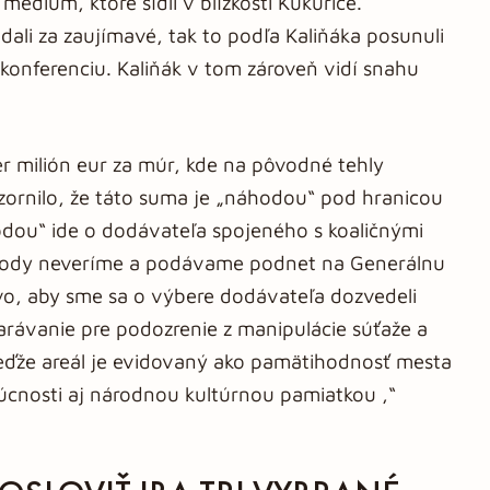
médium, ktoré sídli v blízkosti Kukurice.
ali za zaujímavé, tak to podľa Kaliňáka posunuli
 konferenciu. Kaliňák v tom zároveň vidí snahu
mer milión eur za múr, kde na pôvodné tehly
ozornilo, že táto suma je „náhodou“ pod hranicou
odou“ ide o dodávateľa spojeného s koaličnými
áhody neveríme a podávame podnet na Generálnu
tvo, aby sme sa o výbere dodávateľa dozvedeli
arávanie pre podozrenie z manipulácie súťaže a
eďže areál je evidovaný ako pamätihodnosť mesta
dúcnosti aj národnou kultúrnou pamiatkou ,“