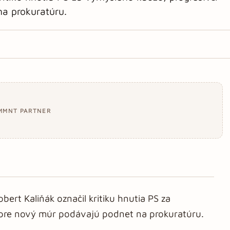
a prokuratúru.
MMNT PARTNER
bert Kaliňák označil kritiku hnutia PS za
 pre nový múr podávajú podnet na prokuratúru.