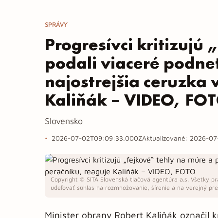
SPRÁVY
Progresívci kritizujú
podali viaceré podnet
najostrejšia ceruzka 
Kaliňák – VIDEO, FO
Slovensko
2026-07-02T09:09:33.000Z
Aktualizované:
2026-07
Copyright © SITA Slovenská tlačová agentúra a.s. Všetky pr
udeľovať súhlas na rozmnožovanie, šírenie a na verejný pren
Minister obrany Robert Kaliňák označil k