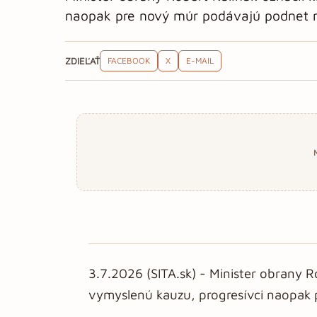
naopak pre nový múr podávajú podnet n
ZDIEĽAŤ
FACEBOOK
X
E-MAIL
3.7.2026 (SITA.sk) - Minister obrany Ro
vymyslenú kauzu, progresívci naopak