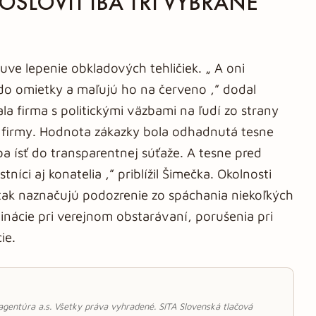
OSLOVIŤ IBA TRI VYBRANÉ
uve lepenie obkladových tehličiek. „ A oni
 do omietky a maľujú ho na červeno ,” dodal
la firma s politickými väzbami na ľudí zo strany
ri firmy. Hodnota zákazky bola odhadnutá tesne
ba ísť do transparentnej súťaže. A tesne pred
níci aj konatelia ,” priblížil Šimečka. Okolnosti
tak naznačujú podozrenie zo spáchania niekoľkých
inácie pri verejnom obstarávaní, porušenia pri
ie.
 agentúra a.s. Všetky práva vyhradené. SITA Slovenská tlačová