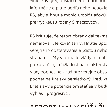
Šimečkovi (PS) poslalo tieto informácie 
Informácie o plote podľa neho nepoklad
PS, aby si hnutie mohlo urobiť tlačovú
prekryť kauzu rodiny Šimečkovcov.
PS kritizuje, že rezort obrany dal tak
namaľovali „fejkové“ tehly. Hnutie up
verejného obstarávania a „čistou náh
stranami. „ My v prípade vlády na n
prokuratúru, infožiadosť na ministers
viac, podnet na Úrad pre verejné obst
podnet na Krajský pamiatkový úrad, k
Bratislavy s potenciálom stať sa v bu
vyhlásili progresívci.