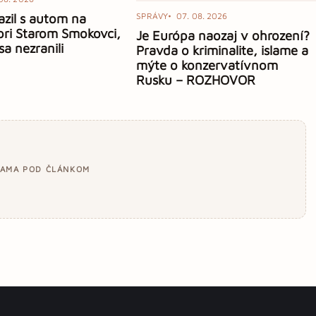
azil s autom na
SPRÁVY
07. 08. 2026
 pri Starom Smokovci,
Je Európa naozaj v ohrození?
sa nezranili
Pravda o kriminalite, islame a
mýte o konzervatívnom
Rusku – ROZHOVOR
LAMA POD ČLÁNKOM