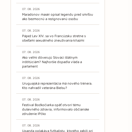
07. 08. 2026
Maradonov masér opísal legendu pred smrťou
ako bezmocnú a rezignovanú osobu
07. 08. 2026
Pápež Lev XIV. sa vo Francúzsku stretne s
obeťami sexuálneho zneužívania kňazmi
07. 08. 2026
Ako veľmi dôverujú Slováci štátnym
inštitúciám? Najhoršie dopadla vláda a
parlament
07. 08. 2026
Uruguajská reprezentácia má nového trénera.
Kto nahradil veterána Bielsu?
07. 08. 2026
Festival Bodkočiarka opäť otvorí tému
duševného zdravia, informovalo občianske
združenie IPčko
07. 08. 2026
Uganda oplakáva futbalistu, ktorého zabili pri