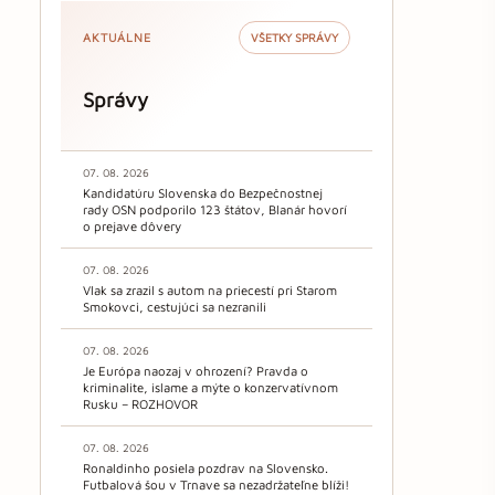
AKTUÁLNE
VŠETKY SPRÁVY
Správy
07. 08. 2026
Kandidatúru Slovenska do Bezpečnostnej
rady OSN podporilo 123 štátov, Blanár hovorí
o prejave dôvery
07. 08. 2026
Vlak sa zrazil s autom na priecestí pri Starom
Smokovci, cestujúci sa nezranili
07. 08. 2026
Je Európa naozaj v ohrození? Pravda o
kriminalite, islame a mýte o konzervatívnom
Rusku – ROZHOVOR
07. 08. 2026
Ronaldinho posiela pozdrav na Slovensko.
Futbalová šou v Trnave sa nezadržateľne blíži!