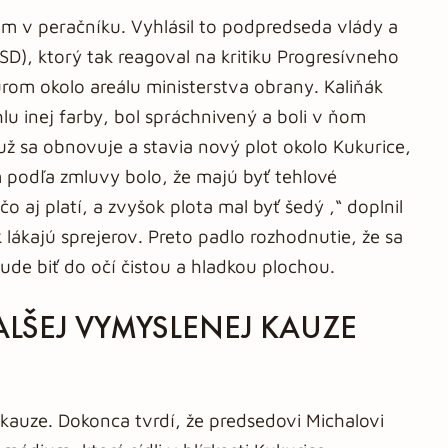
ám v peračníku. Vyhlásil to podpredseda vlády a
D), ktorý tak reagoval na kritiku Progresívneho
úrom okolo areálu ministerstva obrany. Kaliňák
hlu inej farby, bol spráchnivený a boli v ňom
 už sa obnovuje a stavia nový plot okolo Kukurice,
m podľa zmluvy bolo, že majú byť tehlové
o aj platí, a zvyšok plota mal byť šedý ,“ doplnil
 lákajú sprejerov. Preto padlo rozhodnutie, že sa
ude biť do očí čistou a hladkou plochou.
LŠEJ VYMYSLENEJ KAUZE
 kauze. Dokonca tvrdí, že predsedovi Michalovi