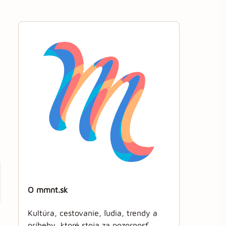
O mmnt.sk
Kultúra, cestovanie, ľudia, trendy a
príbehy, ktoré stoja za pozornosť.