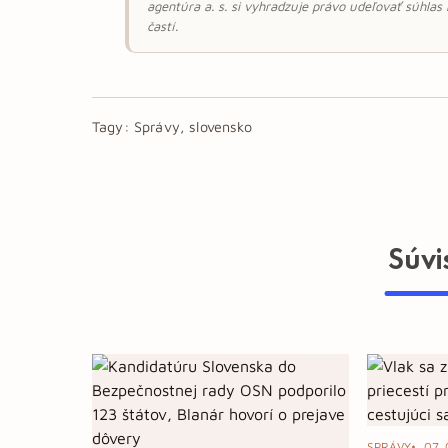
agentúra a. s. si vyhradzuje právo udeľovať súhlas
častí.
Tagy:
Správy, slovensko
Súvi
SPRÁVY
07. 