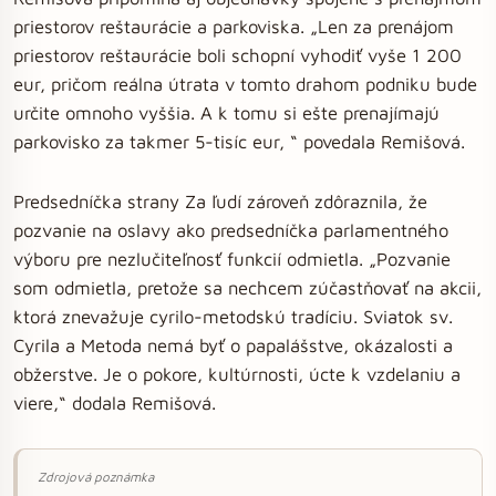
priestorov reštaurácie a parkoviska. „Len za prenájom
priestorov reštaurácie boli schopní vyhodiť vyše 1 200
eur, pričom reálna útrata v tomto drahom podniku bude
určite omnoho vyššia. A k tomu si ešte prenajímajú
parkovisko za takmer 5-tisíc eur, “ povedala Remišová.
Predsedníčka strany Za ľudí zároveň zdôraznila, že
pozvanie na oslavy ako predsedníčka parlamentného
výboru pre nezlučiteľnosť funkcií odmietla. „Pozvanie
som odmietla, pretože sa nechcem zúčastňovať na akcii,
ktorá znevažuje cyrilo-metodskú tradíciu. Sviatok sv.
Cyrila a Metoda nemá byť o papalášstve, okázalosti a
obžerstve. Je o pokore, kultúrnosti, úcte k vzdelaniu a
viere,“ dodala Remišová.
Zdrojová poznámka