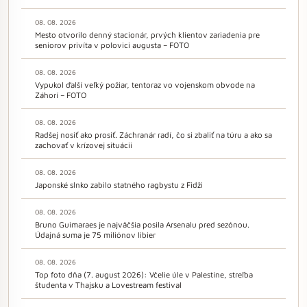
08. 08. 2026
Mesto otvorilo denný stacionár, prvých klientov zariadenia pre
seniorov privíta v polovici augusta – FOTO
08. 08. 2026
Vypukol ďalší veľký požiar, tentoraz vo vojenskom obvode na
Záhorí – FOTO
08. 08. 2026
Radšej nosiť ako prosiť. Záchranár radí, čo si zbaliť na túru a ako sa
zachovať v krízovej situácii
08. 08. 2026
Japonské slnko zabilo statného ragbystu z Fidži
08. 08. 2026
Bruno Guimaraes je najväčšia posila Arsenalu pred sezónou.
Údajná suma je 75 miliónov libier
08. 08. 2026
Top foto dňa (7. august 2026): Včelie úle v Palestíne, streľba
študenta v Thajsku a Lovestream festival