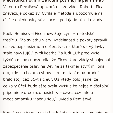
Veronika Remišová upozorňuje, že vláda Roberta Fica
znevažuje odkaz sv. Cyrila a Metoda a upozorňuje na
ďalšie objednávky súvisiace s podujatím úradu vlády.
Podľa Remišovej Fico znevažuje cyrilo-metodskú
tradíciu. "Zo sviatku viery, vzdelanosti a pokory spravili
oslavu papalášizmu a obžerstva, na ktorú sa výdavky
stále navyšujú," tvrdí líderka Za ľudí. „Už pred vyše
týždňom som upozornila, že Ficov Úrad vlády si objednal
zabezpečenie osláv na Devíne za takmer štvrť milióna
eur, kde len bizarná show s premietaním na hradné
bralo stojí cez 35-tisíc eur. Už vtedy bolo jasné, že
celkový účet bude ešte oveľa vyšší a že nejde o dôstojnú
pripomienku odkazu našich vierozvestcov, ale o
megalomanskú vládnu šou,“ uviedla Remišová.
Remišová pripomína aj objednávky spojené s prenájmom