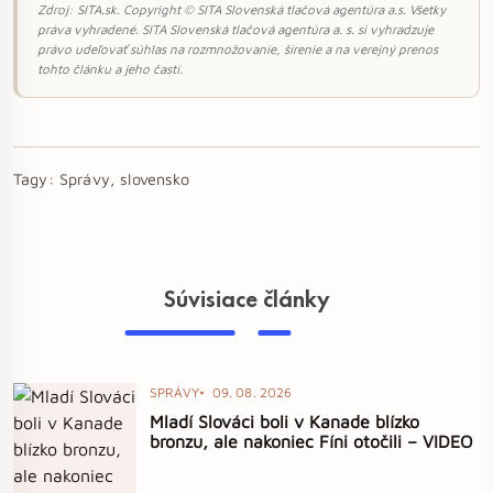
Zdroj: SITA.sk. Copyright © SITA Slovenská tlačová agentúra a.s. Všetky
práva vyhradené. SITA Slovenská tlačová agentúra a. s. si vyhradzuje
právo udeľovať súhlas na rozmnožovanie, šírenie a na verejný prenos
tohto článku a jeho častí.
Tagy:
Správy, slovensko
Súvisiace články
SPRÁVY
09. 08. 2026
Mladí Slováci boli v Kanade blízko
bronzu, ale nakoniec Fíni otočili – VIDEO