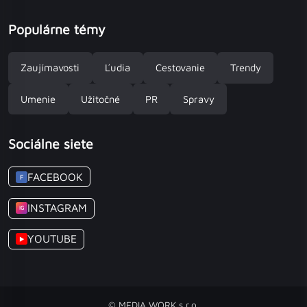
Populárne témy
Zaujímavosti
Ľudia
Cestovanie
Trendy
Umenie
Užitočné
PR
Spravy
Sociálne siete
FACEBOOK
F
INSTAGRAM
IG
YOUTUBE
▶
© MEDIA WORK s.r.o.