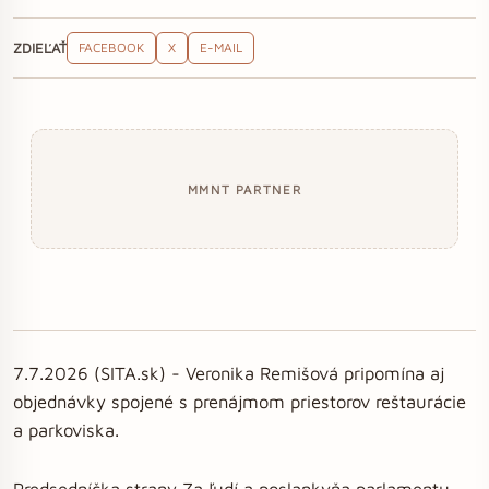
ZDIEĽAŤ
FACEBOOK
X
E-MAIL
MMNT PARTNER
7.7.2026 (SITA.sk) - Veronika Remišová pripomína aj
objednávky spojené s prenájmom priestorov reštaurácie
a parkoviska.
Predsedníčka strany Za ľudí a poslankyňa parlamentu