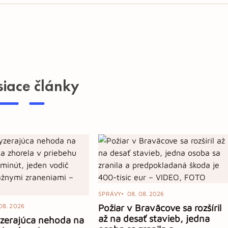
siace články
SPRÁVY
08. 08. 2026
08. 2026
Požiar v Braväcove sa rozšíril
až na desať stavieb, jedna
yzerajúca nehoda na