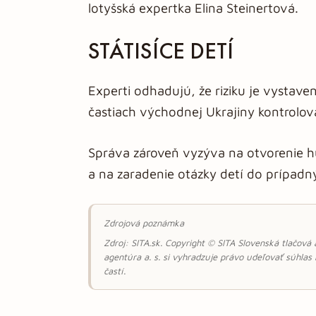
lotyšská expertka Elina Steinertová.
STÁTISÍCE DETÍ
Experti odhadujú, že riziku je vystaven
častiach východnej Ukrajiny kontrolo
Správa zároveň vyzýva na otvorenie h
a na zaradenie otázky detí do prípadn
Zdrojová poznámka
Zdroj: SITA.sk. Copyright © SITA Slovenská tlačová
agentúra a. s. si vyhradzuje právo udeľovať súhlas
častí.