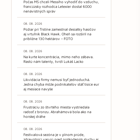
Počas MS chceli Messiho vyhodiť do vzduchu,
francúzsky rozhodca Letexier dostal 6000
nenávistných správ
08. 08. 2026
Požiar pri Trstíne zamestnal desiatky hasičov
aj vrtuľník Black Hawk. Oheň sa rozšíril na
približne 130 hektárov – FOTO
08. 08. 2026
Na kurte koncentrácia, mimo neho zábava.
Rastú nám talenty, tvrdí Lukáš Lacko
08. 08. 2026
Likvidácia firmy nemusí byť jednoduchá.
Jedna chyba môže podnikateľov stáť tisíce eur
aj mesiace navyše
08. 08. 2026
Frustráciu zo štvrtého miesta vystriedala
radosť z bronzu. Abrahámová bola ako na
horskej dráhe
08. 08. 2026
Festivalová sezóna je v plnom prúde,
zdravotníci varujú pred poškodením sluchu aj