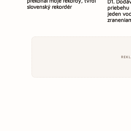
prekonal moje rekordy, tvrdí
D1. Dodáv
slovenský rekordér
priebehu 
jeden vod
zranenia
REK