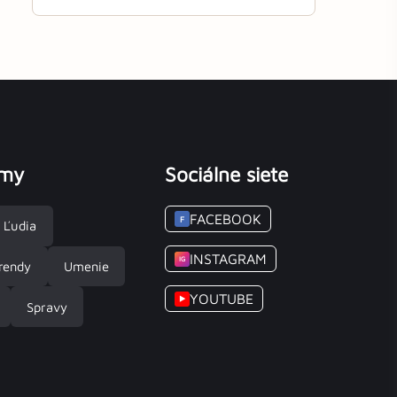
émy
Sociálne siete
FACEBOOK
F
Ľudia
INSTAGRAM
IG
rendy
Umenie
YOUTUBE
▶
Spravy