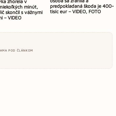
osoba sa zranila a
ka zhorela v
predpokladaná škoda je 400-
niekoľkých minút,
tisíc eur – VIDEO, FOTO
ič skončil s vážnymi
mi – VIDEO
LAMA POD ČLÁNKOM