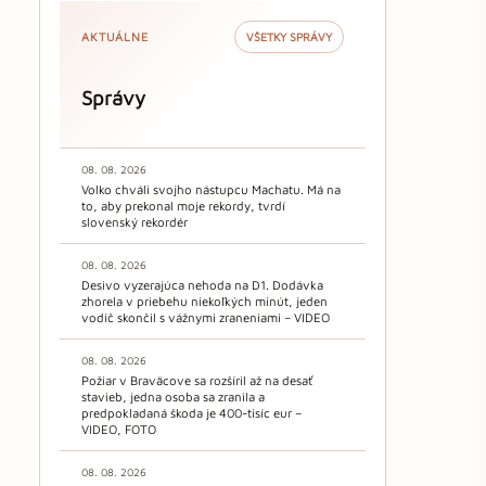
AKTUÁLNE
VŠETKY SPRÁVY
Správy
08. 08. 2026
Volko chváli svojho nástupcu Machatu. Má na
to, aby prekonal moje rekordy, tvrdí
slovenský rekordér
08. 08. 2026
Desivo vyzerajúca nehoda na D1. Dodávka
zhorela v priebehu niekoľkých minút, jeden
vodič skončil s vážnymi zraneniami – VIDEO
08. 08. 2026
Požiar v Braväcove sa rozšíril až na desať
stavieb, jedna osoba sa zranila a
predpokladaná škoda je 400-tisíc eur –
VIDEO, FOTO
08. 08. 2026