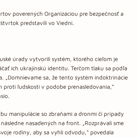
ertov poverených Organizáciou pre bezpečnosť a
tvrtok predstavili vo Viedni.
ruské úrady vytvorili systém, ktorého cieľom je
čať ich ukrajinskú identitu. Terčom tlaku sa podľa
elia. „Domnievame sa, že tento systém indoktrinácie
in proti ľudskosti v podobe prenasledovania,“
sio.
čbu manipulácie so zbraňami a dronmi či prípady
následne nasadených na front. „Rozprávali sme
 svoje rodiny, aby sa vyhli odvodu,“ povedala