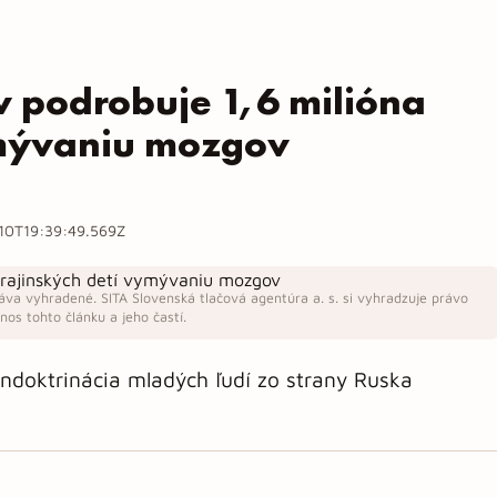
 podrobuje 1,6 milióna
ymývaniu mozgov
10T19:39:49.569Z
áva vyhradené. SITA Slovenská tlačová agentúra a. s. si vyhradzuje právo
os tohto článku a jeho častí.
doktrinácia mladých ľudí zo strany Ruska