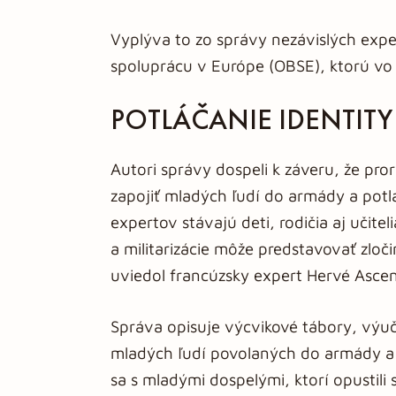
Vyplýva to zo správy nezávislých exp
spoluprácu v Európe (OBSE), ktorú vo š
POTLÁČANIE IDENTITY
Autori správy dospeli k záveru, že pro
zapojiť mladých ľudí do armády a potlá
expertov stávajú deti, rodičia aj učit
a militarizácie môže predstavovať zloč
uviedol francúzsky expert Hervé Ascen
Správa opisuje výcvikové tábory, výu
mladých ľudí povolaných do armády a 
sa s mladými dospelými, ktorí opustili