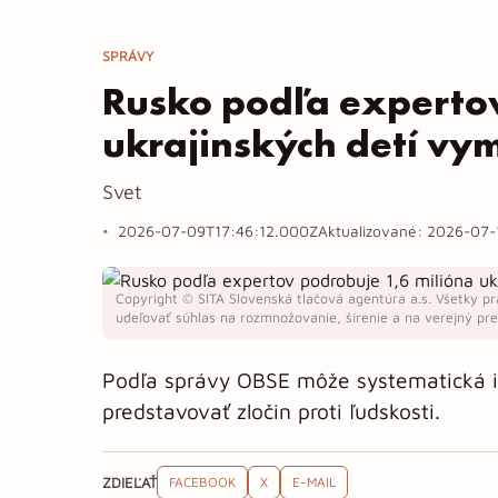
SPRÁVY
Rusko podľa expertov
ukrajinských detí v
Svet
2026-07-09T17:46:12.000Z
Aktualizované:
2026-07-
Copyright © SITA Slovenská tlačová agentúra a.s. Všetky pr
udeľovať súhlas na rozmnožovanie, šírenie a na verejný pren
Podľa správy OBSE môže systematická in
predstavovať zločin proti ľudskosti.
ZDIEĽAŤ
FACEBOOK
X
E-MAIL