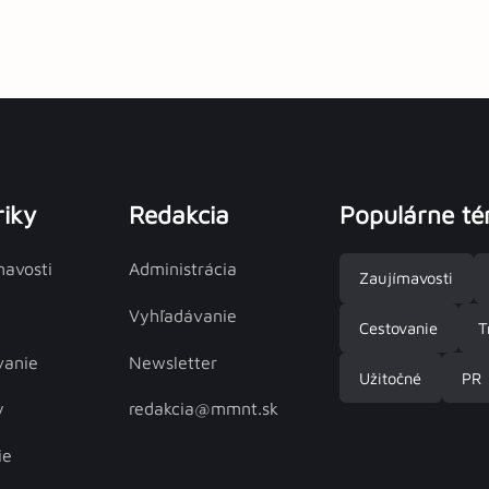
iky
Redakcia
Populárne t
mavosti
Administrácia
Zaujímavosti
Vyhľadávanie
Cestovanie
T
vanie
Newsletter
Užitočné
PR
y
redakcia@mmnt.sk
ie