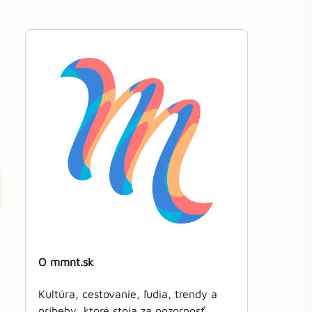
O mmnt.sk
Kultúra, cestovanie, ľudia, trendy a
príbehy, ktoré stoja za pozornosť.