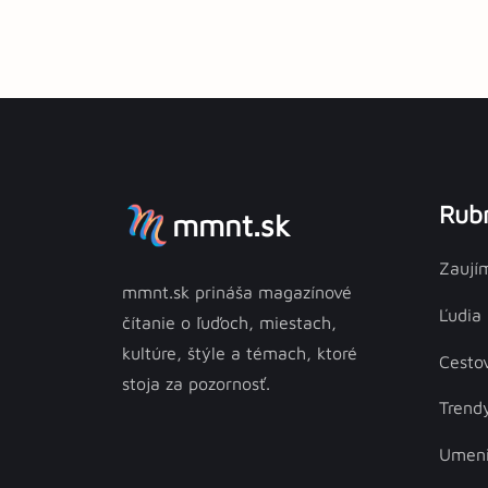
Rubr
mmnt.sk
Zaují
mmnt.sk prináša magazínové
Ľudia
čítanie o ľuďoch, miestach,
kultúre, štýle a témach, ktoré
Cesto
stoja za pozornosť.
Trend
Umen