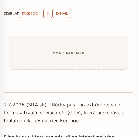
ZDIEĽAŤ
FACEBOOK
X
E-MAIL
MMNT PARTNER
2.7.2026 (SITA.sk) - Búrky prišli po extrémnej vlne
horúčav trvajúcej viac než týždeň, ktorá prekonávala
teplotné rekordy naprieč Európou.
Silné búrky, ktoré nasledovali po intenzívnej vlne