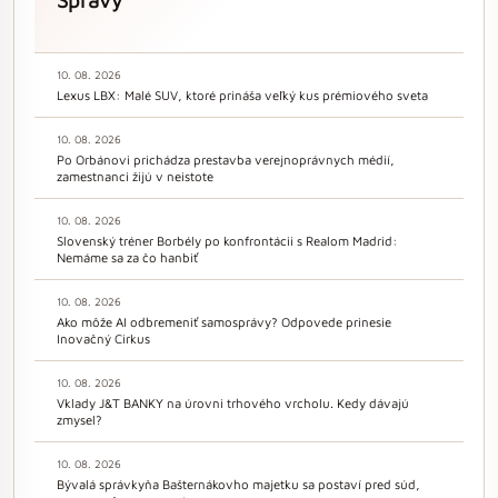
Správy
10. 08. 2026
Lexus LBX: Malé SUV, ktoré prináša veľký kus prémiového sveta
10. 08. 2026
Po Orbánovi prichádza prestavba verejnoprávnych médií,
zamestnanci žijú v neistote
10. 08. 2026
Slovenský tréner Borbély po konfrontácii s Realom Madrid:
Nemáme sa za čo hanbiť
10. 08. 2026
Ako môže AI odbremeniť samosprávy? Odpovede prinesie
Inovačný Cirkus
10. 08. 2026
Vklady J&T BANKY na úrovni trhového vrcholu. Kedy dávajú
zmysel?
10. 08. 2026
Bývalá správkyňa Bašternákovho majetku sa postaví pred súd,