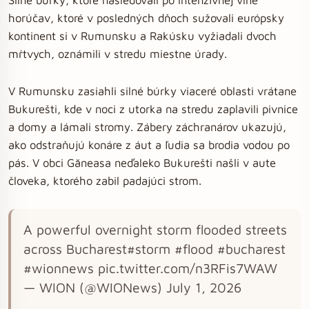
horúčav, ktoré v posledných dňoch sužovali európsky
kontinent si v Rumunsku a Rakúsku vyžiadali dvoch
mŕtvych, oznámili v stredu miestne úrady.
V Rumunsku zasiahli silné búrky viaceré oblasti vrátane
Bukurešti, kde v noci z utorka na stredu zaplavili pivnice
a domy a lámali stromy. Zábery záchranárov ukazujú,
ako odstraňujú konáre z áut a ľudia sa brodia vodou po
pás. V obci Găneasa neďaleko Bukurešti našli v aute
človeka, ktorého zabil padajúci strom.
A powerful overnight storm flooded streets
across Bucharest#storm #flood #bucharest
#wionnews pic.twitter.com/n3RFis7WAW
— WION (@WIONews) July 1, 2026