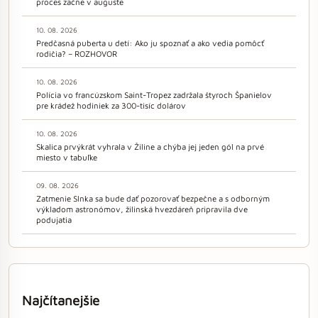
proces začne v auguste
10. 08. 2026
Predčasná puberta u detí: Ako ju spoznať a ako vedia pomôcť
rodičia? – ROZHOVOR
10. 08. 2026
Polícia vo francúzskom Saint-Tropez zadržala štyroch Španielov
pre krádež hodiniek za 300-tisíc dolárov
10. 08. 2026
Skalica prvýkrát vyhrala v Žiline a chýba jej jeden gól na prvé
miesto v tabuľke
09. 08. 2026
Zatmenie Slnka sa bude dať pozorovať bezpečne a s odborným
výkladom astronómov, žilinská hvezdáreň pripravila dve
podujatia
Najčítanejšie