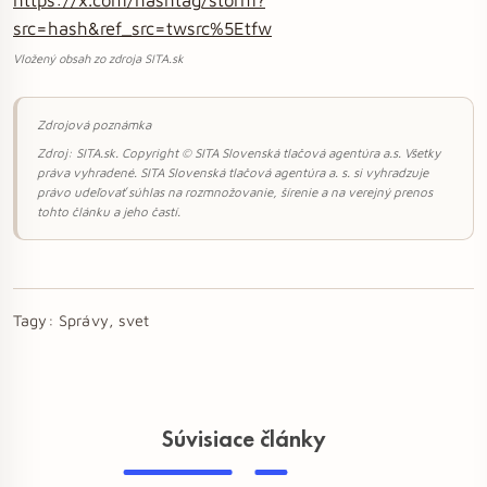
src=hash&ref_src=twsrc%5Etfw
Vložený obsah zo zdroja SITA.sk
Zdrojová poznámka
Zdroj: SITA.sk. Copyright © SITA Slovenská tlačová agentúra a.s. Všetky
práva vyhradené. SITA Slovenská tlačová agentúra a. s. si vyhradzuje
právo udeľovať súhlas na rozmnožovanie, šírenie a na verejný prenos
tohto článku a jeho častí.
Tagy:
Správy, svet
Súvisiace články