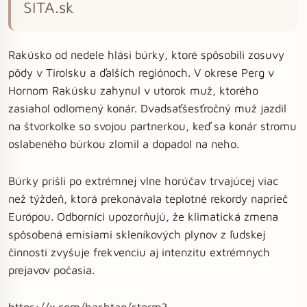
SITA.sk
Rakúsko od nedele hlási búrky, ktoré spôsobili zosuvy
pôdy v Tirolsku a ďalších regiónoch. V okrese Perg v
Hornom Rakúsku zahynul v utorok muž, ktorého
zasiahol odlomený konár. Dvadsaťšesťročný muž jazdil
na štvorkolke so svojou partnerkou, keď sa konár stromu
oslabeného búrkou zlomil a dopadol na neho.
Búrky prišli po extrémnej vlne horúčav trvajúcej viac
než týždeň, ktorá prekonávala teplotné rekordy naprieč
Európou. Odborníci upozorňujú, že klimatická zmena
spôsobená emisiami skleníkových plynov z ľudskej
činnosti zvyšuje frekvenciu aj intenzitu extrémnych
prejavov počasia.
https://x.com/hashtag/storm?