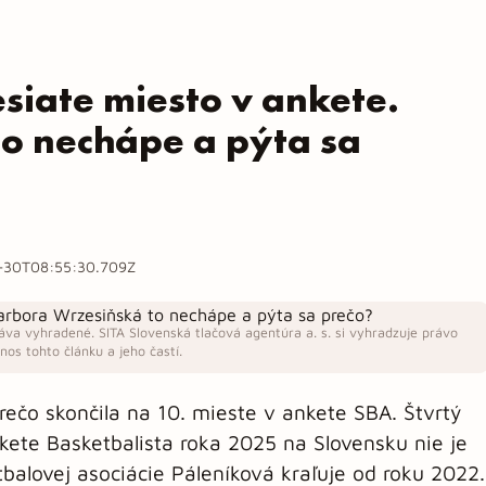
siate miesto v ankete.
o nechápe a pýta sa
-30T08:55:30.709Z
áva vyhradené. SITA Slovenská tlačová agentúra a. s. si vyhradzuje právo
os tohto článku a jeho častí.
ečo skončila na 10. mieste v ankete SBA. Štvrtý
nkete Basketbalista roka 2025 na Slovensku nie je
balovej asociácie Páleníková kraľuje od roku 2022.