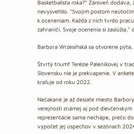
Basketbalista roka?" Zároveň dodáva, ž
nevysvetlilo. "Svojím postom neútočí
k oceneniam. Každá z nich tvrdo prac
zahraničí. Svoje ocenenia si zaslúžia,"
Barbora Wrzesiňská sa otvorene pýta, 
Štvrtý triumf Terézie Páleníkovej v tr
Slovensku nie je prekvapenie. V ankete
kraľuje od roku 2022.
Nečakané je až desiate miesto Barbory
verejnosti známej aj pod dievčenským 
reprezentácie sama nechápe, prečo do
výpočet jej úspechov v sezónach 20