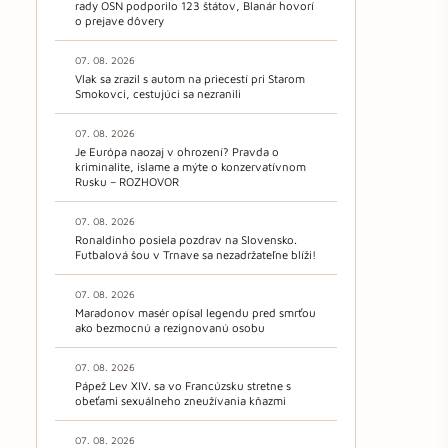
rady OSN podporilo 123 štátov, Blanár hovorí
o prejave dôvery
07. 08. 2026
Vlak sa zrazil s autom na priecestí pri Starom
Smokovci, cestujúci sa nezranili
07. 08. 2026
Je Európa naozaj v ohrození? Pravda o
kriminalite, islame a mýte o konzervatívnom
Rusku – ROZHOVOR
07. 08. 2026
Ronaldinho posiela pozdrav na Slovensko.
Futbalová šou v Trnave sa nezadržateľne blíži!
07. 08. 2026
Maradonov masér opísal legendu pred smrťou
ako bezmocnú a rezignovanú osobu
07. 08. 2026
Pápež Lev XIV. sa vo Francúzsku stretne s
obeťami sexuálneho zneužívania kňazmi
07. 08. 2026