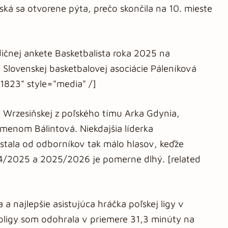
ská sa otvorene pýta, prečo skončila na 10. mieste
adičnej ankete Basketbalista roka 2025 na
 Slovenskej basketbalovej asociácie Páleníková
41823" style="media" /]
 Wrzesiňskej z poľského tímu Arka Gdynia,
menom Bálintová. Niekdajšia líderka
stala od odborníkov tak málo hlasov, keďže
4/2025 a 2025/2026 je pomerne dlhý. [related
 a najlepšie asistujúca hráčka poľskej ligy v
oligy som odohrala v priemere 31,3 minúty na