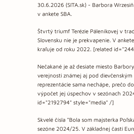
30.6.2026 (SITA.sk) - Barbora Wrzesiň
v ankete SBA.
Štvrtý triumf Terézie Páleníkovej v tr
Slovensku nie je prekvapenie. V ankete
kraľuje od roku 2022. [related id="24
Nečakané je až desiate miesto Barbory
verejnosti známej aj pod dievčenským 
reprezentácie sama nechápe, prečo do
výpočet jej úspechov v sezónach 202
id="2192794" style="media" /]
Skvelé čísla "Bola som majsterka Poľska
sezóne 2024/25. V základnej časti Eur