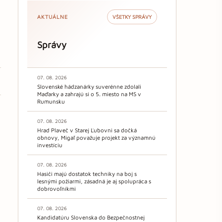
AKTUÁLNE
VŠETKY SPRÁVY
Správy
07. 08. 2026
Slovenské hádzanárky suverénne zdolali
Maďarky a zahrajú si o 5. miesto na MS v
Rumunsku
07. 08. 2026
Hrad Plaveč v Starej Ľubovni sa dočká
obnovy, Migaľ považuje projekt za významnú
investíciu
07. 08. 2026
Hasiči majú dostatok techniky na boj s
lesnými požiarmi, zásadná je aj spolupráca s
dobrovoľníkmi
07. 08. 2026
Kandidatúru Slovenska do Bezpečnostnej