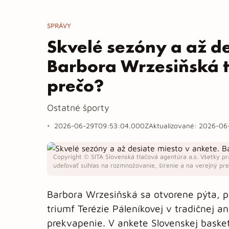
SPRÁVY
Skvelé sezóny a až de
Barbora Wrzesiňská t
prečo?
Ostatné športy
2026-06-29T09:53:04.000Z
Aktualizované:
2026-06
Copyright © SITA Slovenská tlačová agentúra a.s. Všetky pr
udeľovať súhlas na rozmnožovanie, šírenie a na verejný pren
Barbora Wrzesiňská sa otvorene pýta, pr
triumf Terézie Páleníkovej v tradičnej a
prekvapenie. V ankete Slovenskej basket