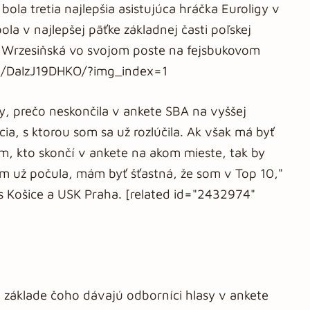
ola tretia najlepšia asistujúca hráčka Euroligy v
 v najlepšej päťke základnej časti poľskej
 Wrzesiňská vo svojom poste na fejsbukovom
/p/DaIzJ19DHKO/?img_index=1
y, prečo neskončila v ankete SBA na vyššej
cia, s ktorou som sa už rozlúčila. Ak však má byť
om, kto skončí v ankete na akom mieste, tak by
m už počula, mám byť šťastná, že som v Top 10,"
s Košice a USK Praha. [related id="2432974"
a základe čoho dávajú odborníci hlasy v ankete