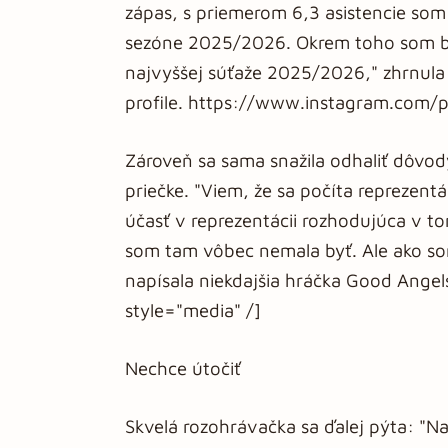
zápas, s priemerom 6,3 asistencie som b
sezóne 2025/2026. Okrem toho som bola
najvyššej súťaže 2025/2026," zhrnula
profile. https://www.instagram.com
Zároveň sa sama snažila odhaliť dôvod
priečke. "Viem, že sa počíta reprezentá
účasť v reprezentácii rozhodujúca v t
som tam vôbec nemala byť. Ale ako so
napísala niekdajšia hráčka Good Angel
style="media" /]
Nechce útočiť
Skvelá rozohrávačka sa ďalej pýta: "N