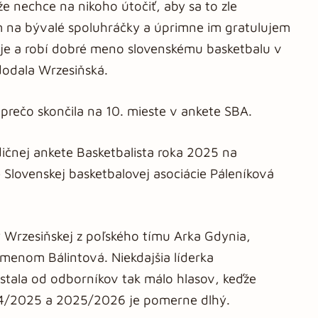
e nechce na nikoho útočiť, aby sa to zle
m na bývalé spoluhráčky a úprimne im gratulujem
uje a robí dobré meno slovenskému basketbalu v
 dodala Wrzesiňská.
prečo skončila na 10. mieste v ankete SBA.
adičnej ankete Basketbalista roka 2025 na
 Slovenskej basketbalovej asociácie Páleníková
 Wrzesiňskej z poľského tímu Arka Gdynia,
menom Bálintová. Niekdajšia líderka
stala od odborníkov tak málo hlasov, keďže
24/2025 a 2025/2026 je pomerne dlhý.