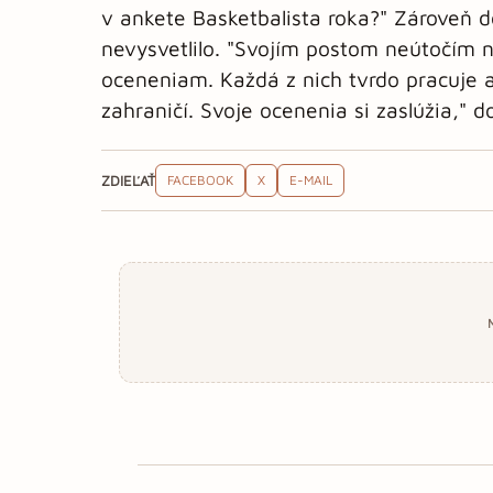
v ankete Basketbalista roka?" Zároveň d
nevysvetlilo. "Svojím postom neútočím 
oceneniam. Každá z nich tvrdo pracuje 
zahraničí. Svoje ocenenia si zaslúžia," 
ZDIEĽAŤ
FACEBOOK
X
E-MAIL