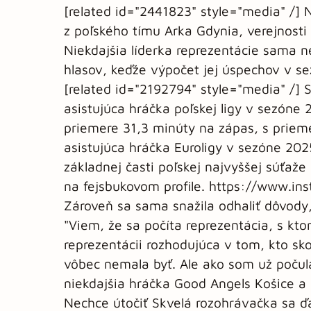
[related id="2441823" style="media" /]
z poľského tímu Arka Gdynia, verejnost
Niekdajšia líderka reprezentácie sama 
hlasov, keďže výpočet jej úspechov v 
[related id="2192794" style="media" /] S
asistujúca hráčka poľskej ligy v sezóne 
priemere 31,3 minúty na zápas, s prieme
asistujúca hráčka Euroligy v sezóne 20
základnej časti poľskej najvyššej súťaž
na fejsbukovom profile. https://www.
Zároveň sa sama snažila odhaliť dôvody,
"Viem, že sa počíta reprezentácia, s kto
reprezentácii rozhodujúca v tom, kto s
vôbec nemala byť. Ale ako som už počul
niekdajšia hráčka Good Angels Košice a 
Nechce útočiť Skvelá rozohrávačka sa ďa