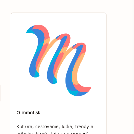
O mmnt.sk
Kultúra, cestovanie, ľudia, trendy a
príbehy, ktoré stoja za pozornosť.