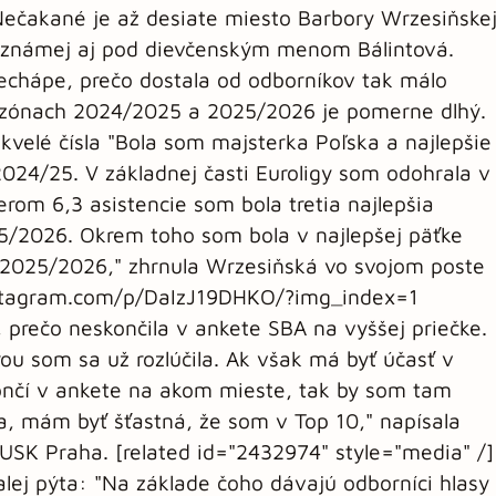
 Nečakané je až desiate miesto Barbory Wrzesiňske
i známej aj pod dievčenským menom Bálintová.
nechápe, prečo dostala od odborníkov tak málo
sezónach 2024/2025 a 2025/2026 je pomerne dlhý.
kvelé čísla "Bola som majsterka Poľska a najlepšie
2024/25. V základnej časti Euroligy som odohrala v
rom 6,3 asistencie som bola tretia najlepšia
25/2026. Okrem toho som bola v najlepšej päťke
e 2025/2026," zhrnula Wrzesiňská vo svojom poste
instagram.com/p/DaIzJ19DHKO/?img_index=1
 prečo neskončila v ankete SBA na vyššej priečke.
rou som sa už rozlúčila. Ak však má byť účasť v
končí v ankete na akom mieste, tak by som tam
a, mám byť šťastná, že som v Top 10," napísala
USK Praha. [related id="2432974" style="media" /]
lej pýta: "Na základe čoho dávajú odborníci hlasy