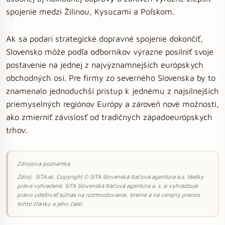
spojenie medzi Žilinou, Kysucami a Poľskom.
Ak sa podarí strategické dopravné spojenie dokončiť,
Slovensko môže podľa odborníkov výrazne posilniť svoje
postavenie na jednej z najvýznamnejších európskych
obchodných osí. Pre firmy zo severného Slovenska by to
znamenalo jednoduchší prístup k jednému z najsilnejších
priemyselných regiónov Európy a zároveň nové možnosti,
ako zmierniť závislosť od tradičných západoeurópskych
trhov.
Zdrojová poznámka
Zdroj: SITA.sk. Copyright © SITA Slovenská tlačová agentúra a.s. Všetky
práva vyhradené. SITA Slovenská tlačová agentúra a. s. si vyhradzuje
právo udeľovať súhlas na rozmnožovanie, šírenie a na verejný prenos
tohto článku a jeho častí.