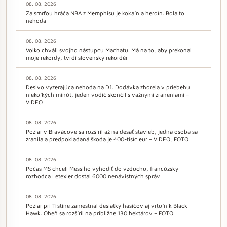
08. 08. 2026
Za smrťou hráča NBA z Memphisu je kokaín a heroín. Bola to
nehoda
08. 08. 2026
Volko chváli svojho nástupcu Machatu. Má na to, aby prekonal
moje rekordy, tvrdí slovenský rekordér
08. 08. 2026
Desivo vyzerajúca nehoda na D1. Dodávka zhorela v priebehu
niekoľkých minút, jeden vodič skončil s vážnymi zraneniami –
VIDEO
08. 08. 2026
Požiar v Braväcove sa rozšíril až na desať stavieb, jedna osoba sa
zranila a predpokladaná škoda je 400-tisíc eur – VIDEO, FOTO
08. 08. 2026
Počas MS chceli Messiho vyhodiť do vzduchu, francúzsky
rozhodca Letexier dostal 6000 nenávistných správ
08. 08. 2026
Požiar pri Trstíne zamestnal desiatky hasičov aj vrtuľník Black
Hawk. Oheň sa rozšíril na približne 130 hektárov – FOTO