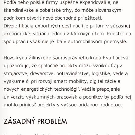
Podľa neho poľské firmy úspešne expandovali aj na
škandinávske a pobaltské trhy, čo môže slovenským
podnikom otvoriť nové obchodné príležitosti.
Diverzifikácia exportných destinácií je pritom v súčasnej
ekonomickej situácii jednou z kľúčových tém. Priestor na
spoluprácu však nie je iba v automobilovom priemysle.
Hovorkyňa Žilinského samosprávneho kraja Eva Lacová
upozorňuje, že spoločné projekty môžu vzniknúť aj v
strojárstve, drevárstve, potravinárstve, logistike, vede a
výskume či pri rozvoji smart mobility, digitalizácie a
nových energetických technológií. Väčšie prepojenie
univerzít, výskumných pracovísk a podnikov by podľa nej
mohlo priniesť projekty s vyššou pridanou hodnotou.
ZÁSADNÝ PROBLÉM