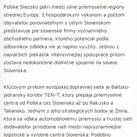
Poľské Sliezsko patrí medzi silné priemyselné regióny
strednej Európy. S hospodárskym výkonom a počtom
obyvateľov porovnateľným s celým Slovenskom
predstavuje pre slovenské firmy významného
obchodného partnera, ktorého potenciál podľa
odborníkov zďaleka nie je naplno využitý. Jednou z
najväčších prekážok intenzívnejšej spolupráce pritom
zostáva nedokončené diaľničné spojenie na severe
Slovenska.
Kľúčovým prvkom európskej dopravnej siete je Baltsko-
jadranský koridor TEN-T, ktorý prepája priemyselné
centrá od Poľska cez Slovensko až po Rakúsko a
Taliansko. Jedným z jeho strategických bodov je Žilina,
ktorá sa vďaka automobilovému priemyslu a hustej sieti
dodávateľov prirodzene radí medzi najvýznamnejšie
logistické a výrobné centrá Slovenska. Podobnú