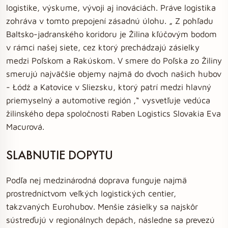
logistike, výskume, vývoji aj inováciách. Práve logistika
zohráva v tomto prepojení zásadnú úlohu. „ Z pohľadu
Baltsko-jadranského koridoru je Žilina kľúčovým bodom
v rámci našej siete, cez ktorý prechádzajú zásielky
medzi Poľskom a Rakúskom. V smere do Poľska zo Žiliny
smerujú najväčšie objemy najmä do dvoch našich hubov
- Łódź a Katovice v Sliezsku, ktorý patrí medzi hlavný
priemyselný a automotive región ,“ vysvetľuje vedúca
žilinského depa spoločnosti Raben Logistics Slovakia Eva
Macurová.
SLABNUTIE DOPYTU
Podľa nej medzinárodná doprava funguje najmä
prostredníctvom veľkých logistických centier,
takzvaných Eurohubov. Menšie zásielky sa najskôr
sústreďujú v regionálnych depách, následne sa prevezú