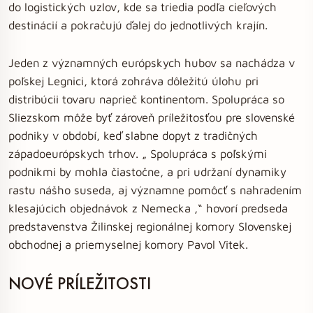
do logistických uzlov, kde sa triedia podľa cieľových
destinácií a pokračujú ďalej do jednotlivých krajín.
Jeden z významných európskych hubov sa nachádza v
poľskej Legnici, ktorá zohráva dôležitú úlohu pri
distribúcii tovaru naprieč kontinentom. Spolupráca so
Sliezskom môže byť zároveň príležitosťou pre slovenské
podniky v období, keď slabne dopyt z tradičných
západoeurópskych trhov. „ Spolupráca s poľskými
podnikmi by mohla čiastočne, a pri udržaní dynamiky
rastu nášho suseda, aj významne pomôcť s nahradením
klesajúcich objednávok z Nemecka ,“ hovorí predseda
predstavenstva Žilinskej regionálnej komory Slovenskej
obchodnej a priemyselnej komory Pavol Vitek.
NOVÉ PRÍLEŽITOSTI