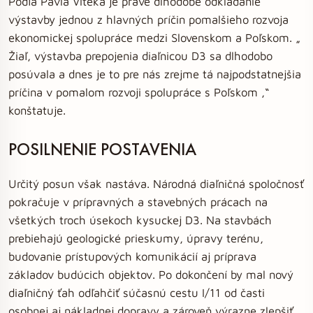
Podľa Pavla Viteka je práve dlhodobé odkladanie
výstavby jednou z hlavných príčin pomalšieho rozvoja
ekonomickej spolupráce medzi Slovenskom a Poľskom. „
Žiaľ, výstavba prepojenia diaľnicou D3 sa dlhodobo
posúvala a dnes je to pre nás zrejme tá najpodstatnejšia
príčina v pomalom rozvoji spolupráce s Poľskom ,“
konštatuje.
POSILNENIE POSTAVENIA
Určitý posun však nastáva. Národná diaľničná spoločnosť
pokračuje v prípravných a stavebných prácach na
všetkých troch úsekoch kysuckej D3. Na stavbách
prebiehajú geologické prieskumy, úpravy terénu,
budovanie prístupových komunikácií aj príprava
základov budúcich objektov. Po dokončení by mal nový
diaľničný ťah odľahčiť súčasnú cestu I/11 od časti
osobnej aj nákladnej dopravy a zároveň výrazne zlepšiť