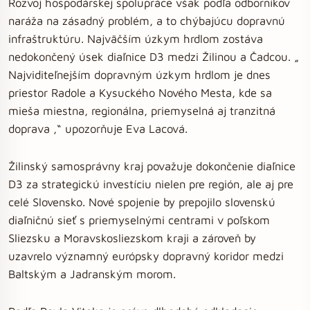
Rozvoj hospodárskej spolupráce však podľa odborníkov
naráža na zásadný problém, a to chýbajúcu dopravnú
infraštruktúru. Najväčším úzkym hrdlom zostáva
nedokončený úsek diaľnice D3 medzi Žilinou a Čadcou. „
Najviditeľnejším dopravným úzkym hrdlom je dnes
priestor Radole a Kysuckého Nového Mesta, kde sa
mieša miestna, regionálna, priemyselná aj tranzitná
doprava ,“ upozorňuje Eva Lacová.
Žilinský samosprávny kraj považuje dokončenie diaľnice
D3 za strategickú investíciu nielen pre región, ale aj pre
celé Slovensko. Nové spojenie by prepojilo slovenskú
diaľničnú sieť s priemyselnými centrami v poľskom
Sliezsku a Moravskosliezskom kraji a zároveň by
uzavrelo významný európsky dopravný koridor medzi
Baltským a Jadranským morom.