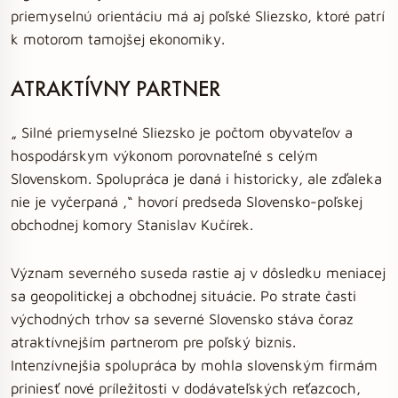
priemyselnú orientáciu má aj poľské Sliezsko, ktoré patrí
k motorom tamojšej ekonomiky.
ATRAKTÍVNY PARTNER
„ Silné priemyselné Sliezsko je počtom obyvateľov a
hospodárskym výkonom porovnateľné s celým
Slovenskom. Spolupráca je daná i historicky, ale zďaleka
nie je vyčerpaná ,“ hovorí predseda Slovensko-poľskej
obchodnej komory Stanislav Kučírek.
Význam severného suseda rastie aj v dôsledku meniacej
sa geopolitickej a obchodnej situácie. Po strate časti
východných trhov sa severné Slovensko stáva čoraz
atraktívnejším partnerom pre poľský biznis.
Intenzívnejšia spolupráca by mohla slovenským firmám
priniesť nové príležitosti v dodávateľských reťazcoch,