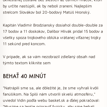
by určite nastúpili, ak by neboli zranení. Najlepším
strelcom Slovákov bol 20-bodový Matúš Hronský.
Kapitán Vladimír Brodziansky dosiahol double-double za
17 bodov a 11 doskokov, Dalibor Hlivák pridal 15 bodov a
všetky spoza trojkového oblúka vrátanej víťaznej trojky
11 sekúnd pred koncom.
V prípade, ak sa vám nezobrazil zdieľaný obsah nad
týmto textom kliknite sem
BEHAŤ 40 MINÚT
"Natrápili sme sa, ale dôležité je, že sme vyhrali kvôli
fanúšikom. Na Spiši nám utvorili skvelú atmosféru,"
uviedol Vidin podľa webu basket.sk a ďalej pokračoval:
"Musíme sa lepšie pripraviť fyzicky, aby sme behali