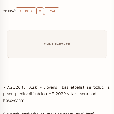
ZDIEĽAŤ
FACEBOOK
X
E-MAIL
MMNT PARTNER
7.7.2026 (SITA.sk) - Slovenskí basketbalisti sa rozlúčili s
prvou predkvalifikáciou ME 2029 víťazstvom nad
Kosovčanmi.
Slovenskí basketbalisti majú za sebou prvú časť