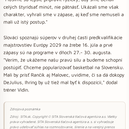
celých štyridsať minút, nie pätnásť. Ukázali sme však
charakter, vyhrali sme v zápase, aj keď sme nemuseli a
mali už istý postup."
Slováci spoznajú súperov v druhej časti predkvalifikácie
majstrovstiev Európy 2029 na žrebe 16. júla a prvé
zápasy sú na programe v dňoch 27.- 30. augusta.
"Verím, že ukážeme našu pravú silu a budeme schopní
postúpiť. Chceme popularizovať basketbal na Slovensku.
Mali by prísť Rančík aj Malovec, uvidíme, či sa dá dokopy
DeJulius, Ihring by už tiež mal byť k dispozícii," dodal
tréner Vidin.
Zdrojová poznámka
Zdroj: SITA.sk. Copyright © SITA Slovenská tlačová agentúra a.s. Všetky
práva vyhradené. SITA Slovenská tlačová agentúra a. s. si vyhradzuje
právo udeľovať súhlas na rozmnožovanie, šírenie a na verejný prenos