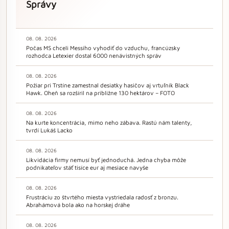
Správy
08. 08. 2026
Počas MS chceli Messiho vyhodiť do vzduchu, francúzsky
rozhodca Letexier dostal 6000 nenávistných správ
08. 08. 2026
Požiar pri Trstíne zamestnal desiatky hasičov aj vrtuľník Black
Hawk. Oheň sa rozšíril na približne 130 hektárov – FOTO
08. 08. 2026
Na kurte koncentrácia, mimo neho zábava. Rastú nám talenty,
tvrdí Lukáš Lacko
08. 08. 2026
Likvidácia firmy nemusí byť jednoduchá. Jedna chyba môže
podnikateľov stáť tisíce eur aj mesiace navyše
08. 08. 2026
Frustráciu zo štvrtého miesta vystriedala radosť z bronzu.
Abrahámová bola ako na horskej dráhe
08. 08. 2026