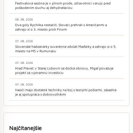
Festivalová sezóna je v plnom prúde, zdravotníci varujú pred
poškodením sluchu aj dehydratáciou
08. 08. 2026
Dva góly Rychlíka nestačili. Slováci prehrali s Američanmi a
zahrajú si o 3. miesto proti Fínom
07. 08. 2026
Slovenské hádzanárky suverénne zdolali Maďarky a zahrajú si o 5.
miesto na MS v Rumunsku
07. 08. 2026
Hrad Plaveč v Starej Ľubovni sa dočká obnovy, Migaľ považuje
projekt za významnú investíciu
07. 08. 2026
Hasiči majú dostatok techniky na boj s lesnými požiarmi, zásadná
je aj spolupráca s dobrovoľníkmi
Najčítanejšie