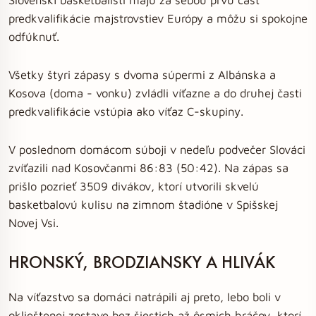
predkvalifikácie majstrovstiev Európy a môžu si spokojne
odfúknuť.
Všetky štyri zápasy s dvoma súpermi z Albánska a
Kosova (doma - vonku) zvládli víťazne a do druhej časti
predkvalifikácie vstúpia ako víťaz C-skupiny.
V poslednom domácom súboji v nedeľu podvečer Slováci
zvíťazili nad Kosovčanmi 86:83 (50:42). Na zápas sa
prišlo pozrieť 3509 divákov, ktorí utvorili skvelú
basketbalovú kulisu na zimnom štadióne v Spišskej
Novej Vsi.
HRONSKÝ, BRODZIANSKY A HLIVÁK
Na víťazstvo sa domáci natrápili aj preto, lebo boli v
oklieštenej zostave bez šiestich až ôsmich hráčov, ktorí