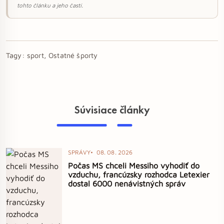
tohto článku a jeho častí.
Tagy:
sport, Ostatné športy
Súvisiace články
SPRÁVY
08. 08. 2026
Počas MS chceli Messiho vyhodiť do
vzduchu, francúzsky rozhodca Letexier
dostal 6000 nenávistných správ