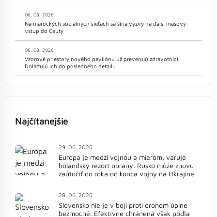
06. 08. 2026
Na marockých sociálnych sieťach sa šíria výzvy na ďalší masový
vstup do Ceuty
06. 08. 2026
Vzorové priestory nového pavilónu už preverujú zdravotníci.
Dolaďujú ich do posledného detailu
Najčítanejšie
29. 06. 2026
Európa je medzi vojnou a mierom, varuje
holandský rezort obrany. Rusko môže znovu
zaútočiť do roka od konca vojny na Ukrajine
28. 06. 2026
Slovensko nie je v boji proti dronom úplne
bezmocné. Efektívne chránená však podľa