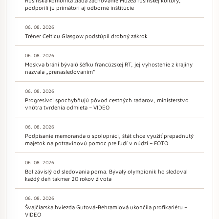
Rusínska komunita žiada zachovanie Múzea rusínskej kultúry,
podporili ju primátori aj odborné inštitúcie
06. 08. 2026
Tréner Celticu Glasgow podstúpil drobný zákrok
06. 08. 2026
Moskva bráni bývalú šéfku francúzskej RT, jej vyhostenie z krajiny
nazvala „prenasledovaním“
06. 08. 2026
Progresívci spochybňujú pôvod cestných radarov, ministerstvo
vnútra tvrdenia odmieta – VIDEO
06. 08. 2026
Podpísanie memoranda o spolupráci, štát chce využiť prepadnutý
majetok na potravinovú pomoc pre ľudí v núdzi – FOTO
06. 08. 2026
Bol závislý od sledovania porna. Bývalý olympionik ho sledoval
každý deň takmer 20 rokov života
06. 08. 2026
Švajčiarska hviezda Gutová-Behramiová ukončila profikariéru –
VIDEO