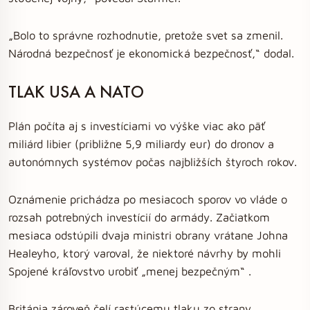
„Bolo to správne rozhodnutie, pretože svet sa zmenil.
Národná bezpečnosť je ekonomická bezpečnosť,“ dodal.
TLAK USA A NATO
Plán počíta aj s investíciami vo výške viac ako päť
miliárd libier (približne 5,9 miliardy eur) do dronov a
autonómnych systémov počas najbližších štyroch rokov.
Oznámenie prichádza po mesiacoch sporov vo vláde o
rozsah potrebných investícií do armády. Začiatkom
mesiaca odstúpili dvaja ministri obrany vrátane Johna
Healeyho, ktorý varoval, že niektoré návrhy by mohli
Spojené kráľovstvo urobiť „menej bezpečným“ .
Británia zároveň čelí rastúcemu tlaku zo strany