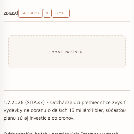
ZDIEĽAŤ
FACEBOOK
X
E-MAIL
MMNT PARTNER
1.7.2026 (SITA.sk) - Odchádzajúci premiér chce zvýšiť
výdavky na obranu o ďalších 15 miliárd libier, súčasťou
plánu sú aj investície do dronov.
Odchádzajúci britský premiér Keir Starmer v utorok