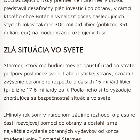
predstavil desaťročný plán investícií do obrany, v rámci
ktorého chce Británia vynaložiť počas nasledujúcich
štyroch rokov takmer 300 miliárd libier (približne 351
miliárd eur) na modernizáciu ozbrojených síl.
ZLÁ SITUÁCIA VO SVETE
Starmer, ktorý má budúci mesiac opustiť úrad po strate
podpory poslancov svojej Labouristickej strany, oznámil
zvýšenie obranného rozpočtu o ďalších 15 miliárd libier
(približne 17,6 miliardy eur). Podľa neho si to vyžaduje
zhoršujúca sa bezpečnostná situácia vo svete.
„Minulý rok som v národnom záujme rozhodol o presune
časti rozvojovej pomoci do obrany a dosiahli sme
najväčšie zvýšenie obranných výdavkov od konca
studenej vojny,“ povedal Starmer.