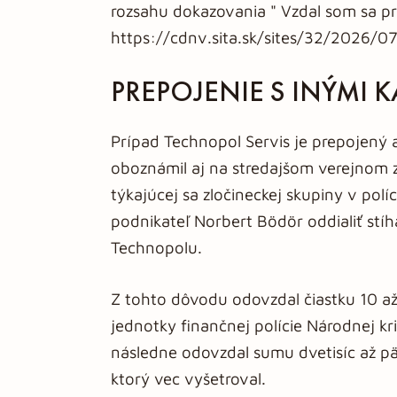
rozsahu dokazovania " Vzdal som sa prá
https://cdnv.sita.sk/sites/32/2026
PREPOJENIE S INÝMI 
Prípad Technopol Servis je prepojený 
oboznámil aj na stredajšom verejnom 
týkajúcej sa zločineckej skupiny v políc
podnikateľ Norbert Bödör oddialiť stí
Technopolu.
Z tohto dôvodu odovzdal čiastku 10 až
jednotky finančnej polície Národnej k
následne odovzdal sumu dvetisíc až pä
ktorý vec vyšetroval.