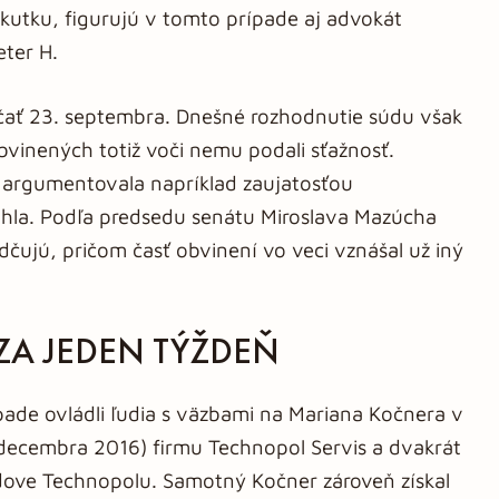
skutku, figurujú v tomto prípade aj advokát
eter H.
ačať 23. septembra. Dnešné rozhodnutie súdu však
obvinených totiž voči nemu podali sťažnosť.
 argumentovala napríklad zaujatosťou
hla. Podľa predsedu senátu Miroslava Mazúcha
čujú, pričom časť obvinení vo veci vznášal už iný
ZA JEDEN TÝŽDEŇ
pade ovládli ľudia s väzbami na Mariana Kočnera v
 decembra 2016) firmu Technopol Servis a dvakrát
budove Technopolu. Samotný Kočner zároveň získal