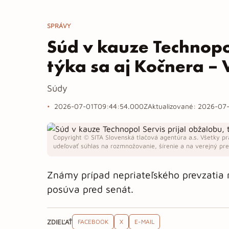
SPRÁVY
Súd v kauze Technopol
týka sa aj Kočnera –
Súdy
2026-07-01T09:44:54.000Z
Aktualizované:
2026-07-
Copyright © SITA Slovenská tlačová agentúra a.s. Všetky pr
udeľovať súhlas na rozmnožovanie, šírenie a na verejný pren
Známy prípad nepriateľského prevzatia 
posúva pred senát.
ZDIEĽAŤ
FACEBOOK
X
E-MAIL