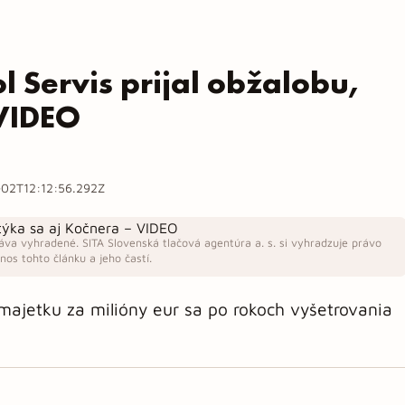
 Servis prijal obžalobu,
 VIDEO
02T12:12:56.292Z
áva vyhradené. SITA Slovenská tlačová agentúra a. s. si vyhradzuje právo
os tohto článku a jeho častí.
majetku za milióny eur sa po rokoch vyšetrovania