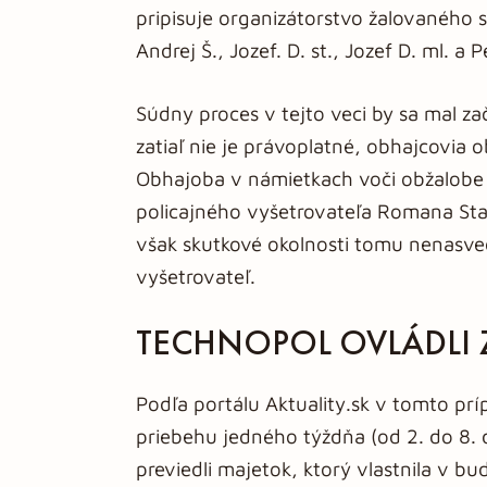
pripisuje organizátorstvo žalovaného 
Andrej Š., Jozef. D. st., Jozef D. ml. a P
Súdny proces v tejto veci by sa mal z
zatiaľ nie je právoplatné, obhajcovia 
Obhajoba v námietkach voči obžalobe
policajného vyšetrovateľa Romana Sta
však skutkové okolnosti tomu nenasved
vyšetrovateľ.
TECHNOPOL OVLÁDLI 
Podľa portálu Aktuality.sk v tomto prí
priebehu jedného týždňa (od 2. do 8.
previedli majetok, ktorý vlastnila v 