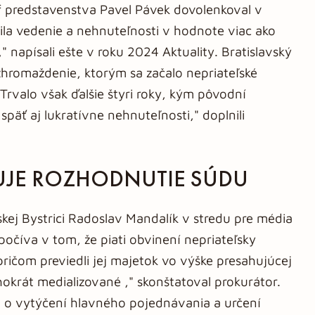
 predstavenstva Pavel Pávek dovolenkoval v
la vedenie a nehnuteľnosti v hodnote viac ako
," napísali ešte v roku 2024 Aktuality. Bratislavský
 zhromaždenie, ktorým sa začalo nepriateľské
Trvalo však ďalšie štyri roky, kým pôvodní
 späť aj lukratívne nehnuteľnosti," doplnili
UJE ROZHODNUTIE SÚDU
kej Bystrici Radoslav Mandalík v stredu pre média
počíva v tom, že piati obvinení nepriateľsky
pričom previedli jej majetok vo výške presahujúcej
okrát medializované ," skonštatoval prokurátor.
u o vytýčení hlavného pojednávania a určení