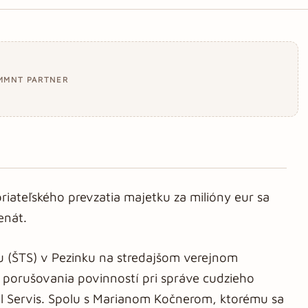
MMNT PARTNER
riateľského prevzatia majetku za milióny eur sa
enát.
u (ŠTS) v Pezinku na stredajšom verejnom
z porušovania povinností pri správe cudzieho
l Servis. Spolu s Marianom Kočnerom, ktorému sa