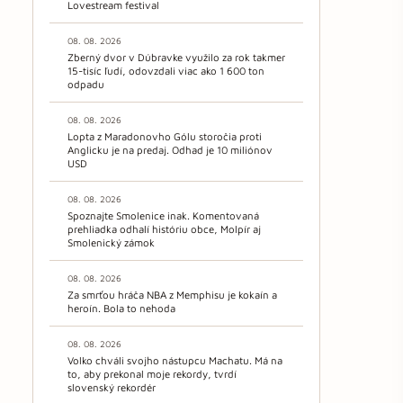
Lovestream festival
08. 08. 2026
Zberný dvor v Dúbravke využilo za rok takmer
15-tisíc ľudí, odovzdali viac ako 1 600 ton
odpadu
08. 08. 2026
Lopta z Maradonovho Gólu storočia proti
Anglicku je na predaj. Odhad je 10 miliónov
USD
08. 08. 2026
Spoznajte Smolenice inak. Komentovaná
prehliadka odhalí históriu obce, Molpír aj
Smolenický zámok
08. 08. 2026
Za smrťou hráča NBA z Memphisu je kokaín a
heroín. Bola to nehoda
08. 08. 2026
Volko chváli svojho nástupcu Machatu. Má na
to, aby prekonal moje rekordy, tvrdí
slovenský rekordér