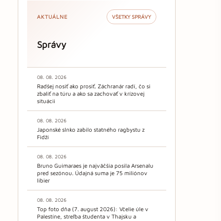
AKTUÁLNE
VŠETKY SPRÁVY
Správy
08. 08. 2026
Radšej nosiť ako prosiť. Záchranár radí, čo si
zbaliť na túru a ako sa zachovať v krízovej
situácii
08. 08. 2026
Japonské slnko zabilo statného ragbystu z
Fidži
08. 08. 2026
Bruno Guimaraes je najväčšia posila Arsenalu
pred sezónou. Údajná suma je 75 miliónov
libier
08. 08. 2026
Top foto dňa (7. august 2026): Včelie úle v
Palestíne, streľba študenta v Thajsku a