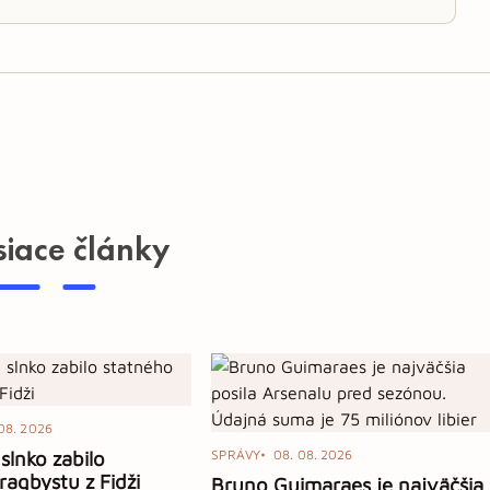
siace články
08. 2026
slnko zabilo
SPRÁVY
08. 08. 2026
ragbystu z Fidži
Bruno Guimaraes je najväčšia