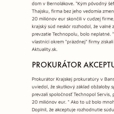
dom v Bernolákove. "Kým pôvodný šéf
Thajsku, firma bez jeho vedomia zmeni
20 miliónov eur skončili v cudzej firme
krajský súd neskôr rozhodol, že valné
prevzatie Technopolu, bolo neplatné. "
vlastníci okrem "prázdnej" firmy získali
Aktuality.sk.
PROKURÁTOR AKCEPT
Prokurátor Krajskej prokuratúry v Bans
uviedol, že skutkový základ obžaloby s
prevzali spoločnosť Technopol Servis, 
20 miliónov eur. " Ako to už bolo mnoh
Doplnil, že akceptuje rozhodnutie súd