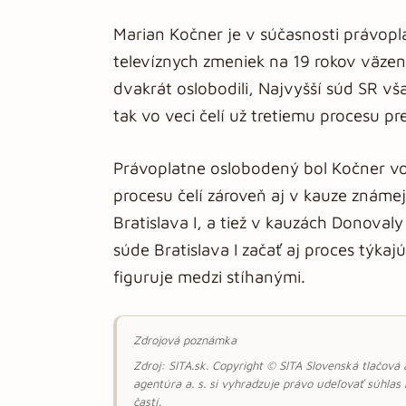
Marian Kočner je v súčasnosti právopl
televíznych zmeniek na 19 rokov väzen
dvakrát oslobodili, Najvyšší súd SR v
tak vo veci čelí už tretiemu procesu
Právoplatne oslobodený bol Kočner v
procesu čelí zároveň aj v kauze známe
Bratislava I, a tiež v kauzách Donova
súde Bratislava I začať aj proces týkaj
figuruje medzi stíhanými.
Zdrojová poznámka
Zdroj: SITA.sk. Copyright © SITA Slovenská tlačová
agentúra a. s. si vyhradzuje právo udeľovať súhlas
častí.