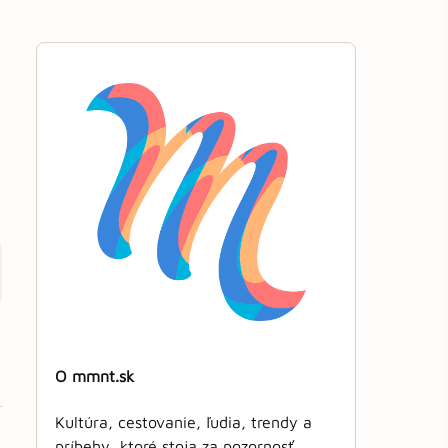
O mmnt.sk
Kultúra, cestovanie, ľudia, trendy a
príbehy, ktoré stoja za pozornosť.