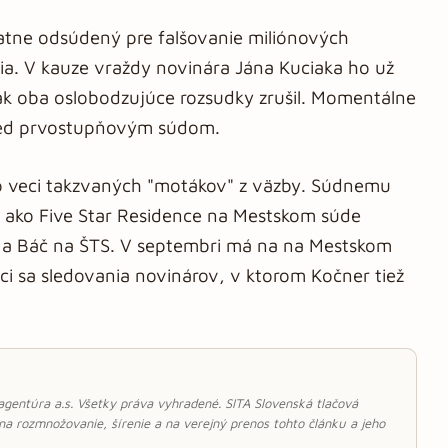
atne odsúdený pre falšovanie miliónových
ia. V kauze vraždy novinára Jána Kuciaka ho už
šak oba oslobodzujúce rozsudky zrušil. Momentálne
 pred prvostupňovým súdom.
o veci takzvaných "motákov" z väzby. Súdnemu
j ako Five Star Residence na Mestskom súde
ly a Báč na ŠTS. V septembri má na na Mestskom
úci sa sledovania novinárov, v ktorom Kočner tiež
 agentúra a.s. Všetky práva vyhradené. SITA Slovenská tlačová
 na rozmnožovanie, šírenie a na verejný prenos tohto článku a jeho