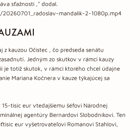
va sťažnosti ," dodal.
/07/20260701_radoslav-mandalik-2-1080p.mp4
KAUZAMI
aj z kauzou Očistec , čo predseda senátu
zasadnutí. Jedným zo skutkov v rámci kauzy
ii je totiž skutok, v rámci ktorého chcel údajne
hanie Mariana Kočnera v kauze týkajúcej sa
 15-tisíc eur vtedajšiemu šéfovi Národnej
riminálnej agentúry Bernardovi Slobodníkovi. Ten
ťtisíc eur vyšetrovateľovi Romanovi Stahlovi,