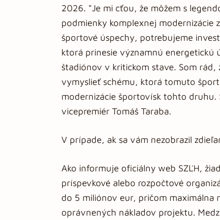
2026. "Je mi cťou, že môžem s legend
podmienky komplexnej modernizácie z
športové úspechy, potrebujeme investo
ktorá prinesie významnú energetickú 
štadiónov v kritickom stave. Som rád, 
vymyslieť schému, ktorá tomuto šport
modernizácie športovísk tohto druhu. Sl
vicepremiér Tomáš Taraba.
V prípade, ak sa vám nezobrazil zdieľ
Ako informuje oficiálny web SZĽH, žia
príspevkové alebo rozpočtové organizác
do 5 miliónov eur, pričom maximálna 
oprávnených nákladov projektu. Medzi