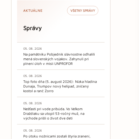
AKTUÁLNE
VŠETKY SPRÁVY
Správy
05. 08. 2026
Na pamätníku Pobjednik slávnostne odhalili
mená slovenských vojakov. Zahynuli pri
plnení úloh v misii UNPROFOR
05. 08. 2026
Top foto dňa (5. august 2026): Nízka hladina
Dunaja, Trumpov nový helipad, zničený
kostol a ranč Zorro
05. 08. 2026
Nešťastí pri vode pribúda. Vo Veľkom
Draždiaku sa utopil 53-ročný muž, na
východe prišli o život dve deti
05. 08. 2026
Po útoku nožnicami zostali štyria zranení,