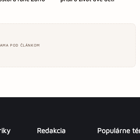
LAMA POD ČLÁNKOM
iky
Redakcia
Populárne t