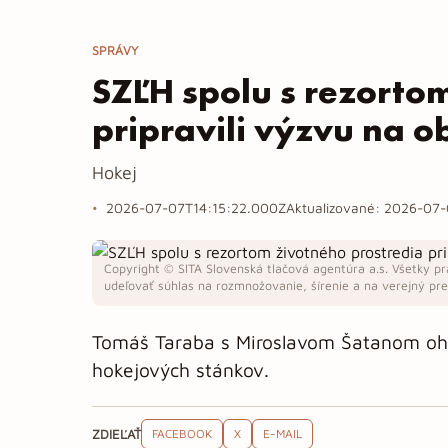
SPRÁVY
SZĽH spolu s rezorto
pripravili výzvu na 
Hokej
2026-07-07T14:15:22.000Z
Aktualizované:
2026-07-
Copyright © SITA Slovenská tlačová agentúra a.s. Všetky pr
udeľovať súhlas na rozmnožovanie, šírenie a na verejný pren
Tomáš Taraba s Miroslavom Šatanom ohlá
hokejových stánkov.
ZDIEĽAŤ
FACEBOOK
X
E-MAIL