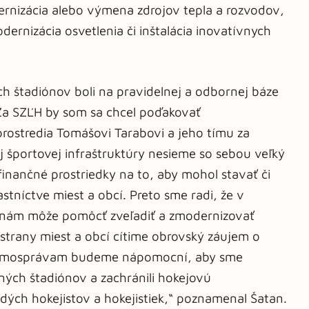
ernizácia alebo výmena zdrojov tepla a rozvodov,
ernizácia osvetlenia či inštalácia inovatívnych
 štadiónov boli na pravidelnej a odbornej báze
"Za SZĽH by som sa chcel poďakovať
prostredia Tomášovi Tarabovi a jeho tímu za
ej športovej infraštruktúry nesieme so sebou veľký
 finančné prostriedky na to, aby mohol stavať či
stníctve miest a obcí. Preto sme radi, že v
rý nám môže pomôcť zveľadiť a zmodernizovať
 strany miest a obcí cítime obrovský záujem o
. Samosprávam budeme nápomocní, aby sme
ných štadiónov a zachránili hokejovú
adých hokejistov a hokejistiek,“ poznamenal Šatan.