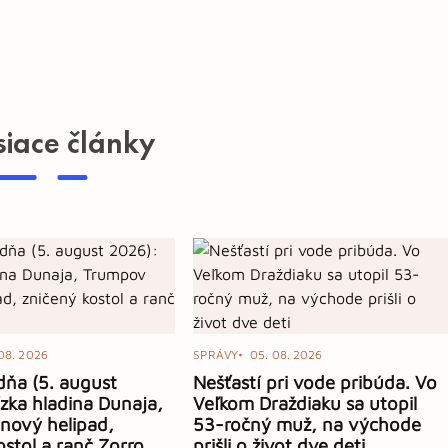
siace články
08. 2026
SPRÁVY
05. 08. 2026
dňa (5. august
Nešťastí pri vode pribúda. Vo
zka hladina Dunaja,
Veľkom Draždiaku sa utopil
nový helipad,
53-ročný muž, na východe
ostol a ranč Zorro
prišli o život dve deti