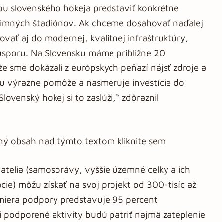
ou slovenského hokeja predstaviť konkrétne
imných štadiónov. Ak chceme dosahovať naďalej
vať aj do modernej, kvalitnej infraštruktúry,
úsporu. Na Slovensku máme približne 20
že sme dokázali z európskych peňazí nájsť zdroje a
u výrazne pomôže a nasmeruje investície do
ovenský hokej si to zaslúži,“ zdôraznil
aný obsah nad týmto textom kliknite sem
datelia (samosprávy, vyššie územné celky a ich
ie) môžu získať na svoj projekt od 300-tisíc až
miera podpory predstavuje 95 percent
 podporené aktivity budú patriť najmä zateplenie