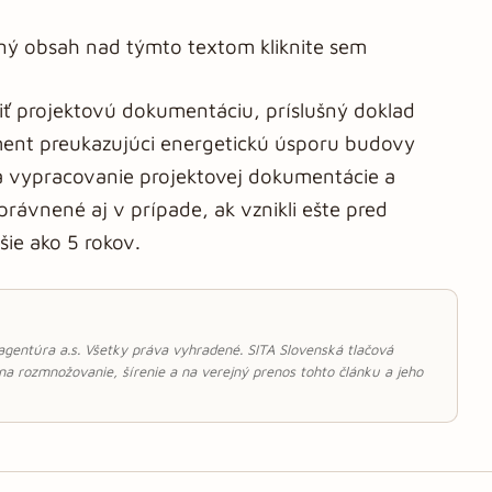
aný obsah nad týmto textom kliknite sem
žiť projektovú dokumentáciu, príslušný doklad
ument preukazujúci energetickú úsporu budovy
na vypracovanie projektovej dokumentácie a
ávnené aj v prípade, ak vznikli ešte pred
šie ako 5 rokov.
 agentúra a.s. Všetky práva vyhradené. SITA Slovenská tlačová
 na rozmnožovanie, šírenie a na verejný prenos tohto článku a jeho