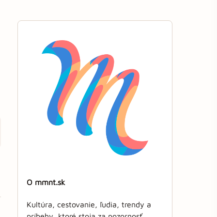
O mmnt.sk
Kultúra, cestovanie, ľudia, trendy a
príbehy, ktoré stoja za pozornosť.