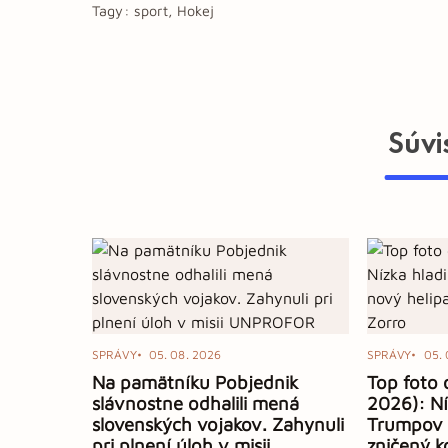
Tagy:
sport, Hokej
Súvi
SPRÁVY
05. 08. 2026
SPRÁVY
05. 
Na pamätníku Pobjednik
Top foto 
slávnostne odhalili mená
2026): Ní
slovenských vojakov. Zahynuli
Trumpov 
pri plnení úloh v misii
zničený k