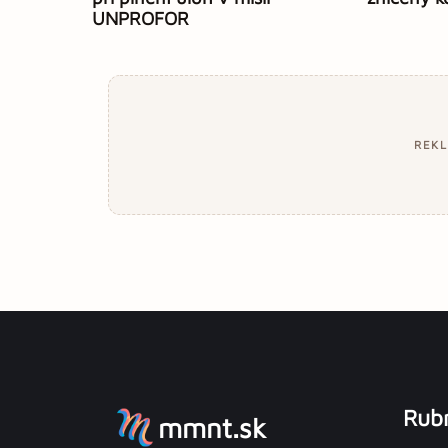
UNPROFOR
REK
Rubr
mmnt.sk