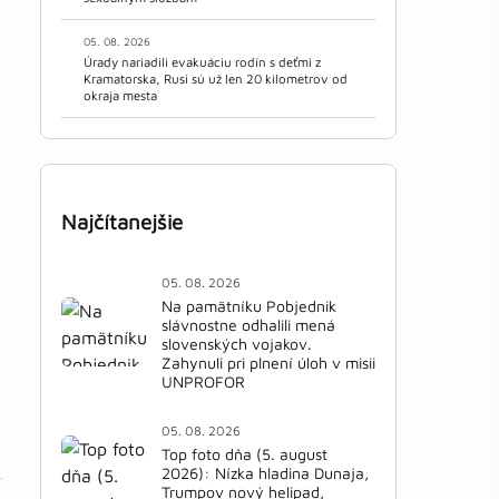
05. 08. 2026
Úrady nariadili evakuáciu rodín s deťmi z
Kramatorska, Rusi sú už len 20 kilometrov od
okraja mesta
Najčítanejšie
05. 08. 2026
Na pamätníku Pobjednik
slávnostne odhalili mená
slovenských vojakov.
Zahynuli pri plnení úloh v misii
UNPROFOR
05. 08. 2026
Top foto dňa (5. august
2026): Nízka hladina Dunaja,
Trumpov nový helipad,