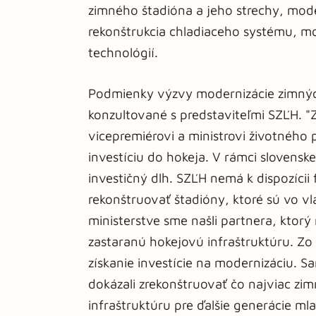
zimného štadióna a jeho strechy, mod
rekonštrukcia chladiaceho systému, mod
technológií.
Podmienky výzvy modernizácie zimných
konzultované s predstaviteľmi SZĽH. 
vicepremiérovi a ministrovi životného 
investíciu do hokeja. V rámci slovensk
investičný dlh. SZĽH nemá k dispozícii
rekonštruovať štadióny, ktoré sú vo vla
ministerstve sme našli partnera, kto
zastaranú hokejovú infraštruktúru. Zo
získanie investície na modernizáciu
dokázali zrekonštruovať čo najviac zim
infraštruktúru pre ďalšie generácie ml