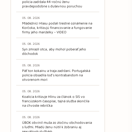
polícia zadržala 44-ročnú ženu
pravdepodobne s duševnou poruchou
05. 08. 2026
Mládežníci Hlasu podali trestné oznámenie na
Korčoka, kritizujú financovanie a fungovanie
firmy jeho manželky – VIDEO
05. 08. 2026
Syn zmrazil otca, aby mohol poberať jeho
dôchodok
05. 08. 2026
Päť ton kokaínu a traja zadržaní. Portugalská
polícia obsadila loď s kontrabandom na
otvorenom mori
05. 08. 2026
Koalícia kritizuje Hlinu za článok o SIS vo
francúzskom časopise, tajná služba skončila
na chvoste rebríčka
05. 08. 2026
ÚBOK obvinil muža zo zločinu obchodovania
s ľuďmi. Mladú ženu nútil k žobraniu aj
sexuálnym službám