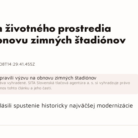
m životného prostredia
obnovu zimných štadiónov
08T14:29:41.455Z
áva vyhradené. SITA Slovenská tlačová agentúra a. s. si vyhradzuje právo
os tohto článku a jeho častí.
sili spustenie historicky najväčšej modernizácie