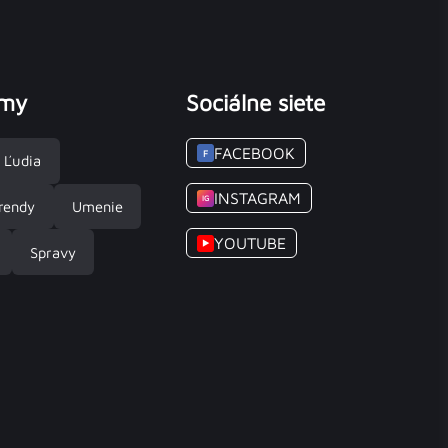
émy
Sociálne siete
FACEBOOK
F
Ľudia
INSTAGRAM
IG
rendy
Umenie
YOUTUBE
▶
Spravy