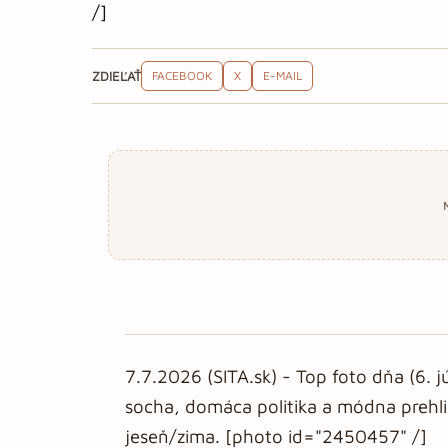
/]
ZDIEĽAŤ
FACEBOOK
X
E-MAIL
7.7.2026 (SITA.sk) - Top foto dňa (6. j
socha, domáca politika a módna prehli
jeseň/zima. [photo id="2450457" /]