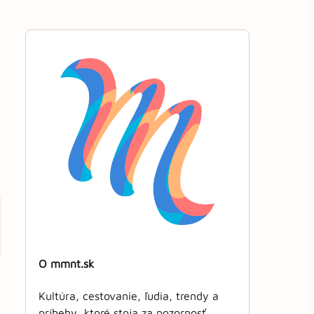
O mmnt.sk
Kultúra, cestovanie, ľudia, trendy a
príbehy, ktoré stoja za pozornosť.