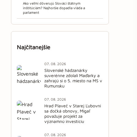
Ako veľmi dôverujú Slováci štátnym
inštitúciám? Najhoršie dopadla vláda a
parlament
Najčítanejšie
07. 08. 2026
Slovenské hádzanárky
suverénne zdolali Maďarky a
zahrajú si o 5. miesto na MS v
Rumunsku
07. 08. 2026
Hrad Plaveč v Starej Ľubovni
sa dočká obnovy, Migaľ
považuje projekt za
významnú investíciu
07. 08. 2026