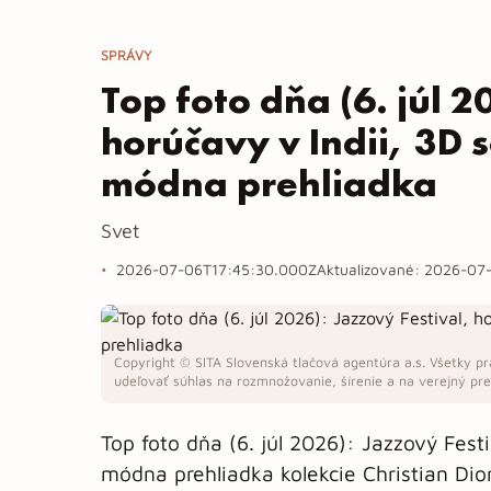
SPRÁVY
Top foto dňa (6. júl 2
horúčavy v Indii, 3D 
módna prehliadka
Svet
2026-07-06T17:45:30.000Z
Aktualizované:
2026-07-
Copyright © SITA Slovenská tlačová agentúra a.s. Všetky pr
udeľovať súhlas na rozmnožovanie, šírenie a na verejný pren
Top foto dňa (6. júl 2026): Jazzový Fest
módna prehliadka kolekcie Christian Di