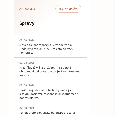
AKTUÁLNE
VŠETKY SPRÁVY
Správy
07. 08. 2026
Slovenské hádzanárky suverénne zdolali
Maďarky a zahrajú si o 5. miesto na MS v
Rumunsku
07. 08. 2026
Hrad Plaveč v Starej Ľubovni sa dočká
obnovy, Migaľ považuje projekt za významnú
investíciu
07. 08. 2026
Hasiči majú dostatok techniky na boj s
lesnými požiarmi, zásadná je aj spolupráca s
dobrovoľníkmi
07. 08. 2026
Kandidatúru Slovenska do Bezpečnostnej