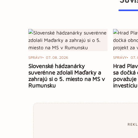
SPRÁVY
07. 08. 2026
SPRÁVY
07. 
Slovenské hádzanárky
Hrad Plav
suverénne zdolali Maďarky a
sa dočká 
zahrajú si o 5. miesto na MS v
považuje
Rumunsku
investíciu
REK