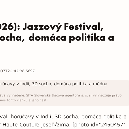
026): Jazzový Festival,
socha, domáca politika a
07T20:42:38.569Z
áva vyhradené. SITA Slovenská tlačová agentúra a. s. si vyhradzuje právo
os tohto článku a jeho častí.
ival, horúčavy v Indii, 3D socha, domáca politika a
or Haute Couture jeseň/zima. [photo id="2450457"