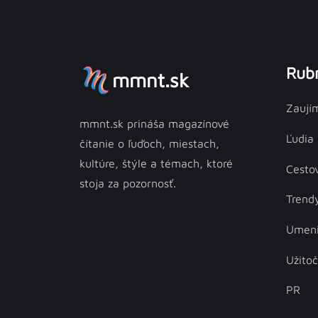
Rubr
mmnt.sk
Zaují
mmnt.sk prináša magazínové
Ľudia
čítanie o ľuďoch, miestach,
kultúre, štýle a témach, ktoré
Cesto
stoja za pozornosť.
Trend
Umen
Užito
PR