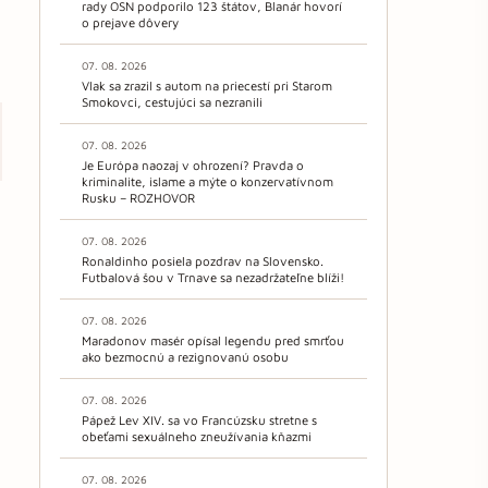
rady OSN podporilo 123 štátov, Blanár hovorí
o prejave dôvery
07. 08. 2026
Vlak sa zrazil s autom na priecestí pri Starom
Smokovci, cestujúci sa nezranili
07. 08. 2026
Je Európa naozaj v ohrození? Pravda o
kriminalite, islame a mýte o konzervatívnom
Rusku – ROZHOVOR
07. 08. 2026
Ronaldinho posiela pozdrav na Slovensko.
Futbalová šou v Trnave sa nezadržateľne blíži!
07. 08. 2026
Maradonov masér opísal legendu pred smrťou
ako bezmocnú a rezignovanú osobu
07. 08. 2026
Pápež Lev XIV. sa vo Francúzsku stretne s
obeťami sexuálneho zneužívania kňazmi
07. 08. 2026