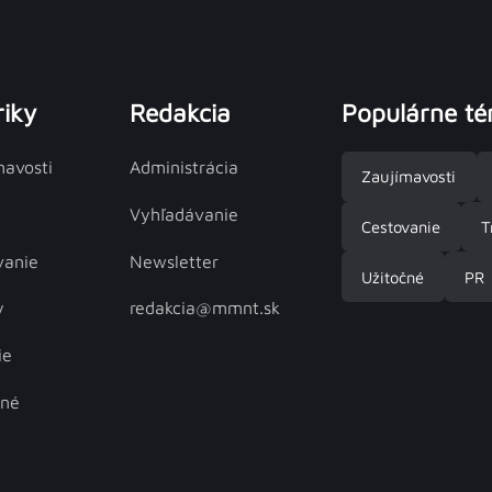
iky
Redakcia
Populárne t
mavosti
Administrácia
Zaujímavosti
Vyhľadávanie
Cestovanie
T
vanie
Newsletter
Užitočné
PR
y
redakcia@mmnt.sk
ie
čné