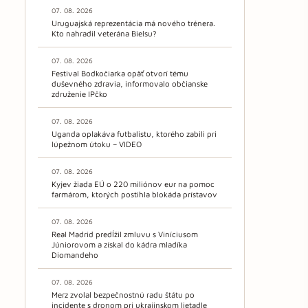
07. 08. 2026
Uruguajská reprezentácia má nového trénera.
Kto nahradil veterána Bielsu?
07. 08. 2026
Festival Bodkočiarka opäť otvorí tému
duševného zdravia, informovalo občianske
združenie IPčko
07. 08. 2026
Uganda oplakáva futbalistu, ktorého zabili pri
lúpežnom útoku – VIDEO
07. 08. 2026
Kyjev žiada EÚ o 220 miliónov eur na pomoc
farmárom, ktorých postihla blokáda prístavov
07. 08. 2026
Real Madrid predĺžil zmluvu s Viníciusom
Júniorovom a získal do kádra mladíka
Diomandeho
07. 08. 2026
Merz zvolal bezpečnostnú radu štátu po
incidente s dronom pri ukrajinskom lietadle