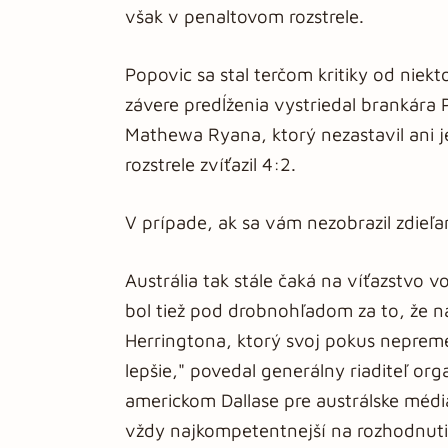
však v penaltovom rozstrele.
Popovic sa stal terčom kritiky od niek
závere predĺženia vystriedal brankára
Mathewa Ryana, ktorý nezastavil ani 
rozstrele zvíťazil 4:2.
V prípade, ak sa vám nezobrazil zdieľ
Austrália tak stále čaká na víťazstvo 
bol tiež pod drobnohľadom za to, že n
Herringtona, ktorý svoj pokus nepremen
lepšie," povedal generálny riaditeľ org
americkom Dallase pre austrálske médi
vždy najkompetentnejší na rozhodnut