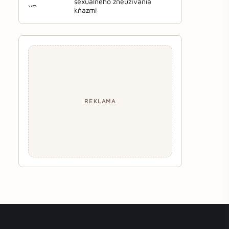
sexuálneho zneužívania
kňazmi
REKLAMA