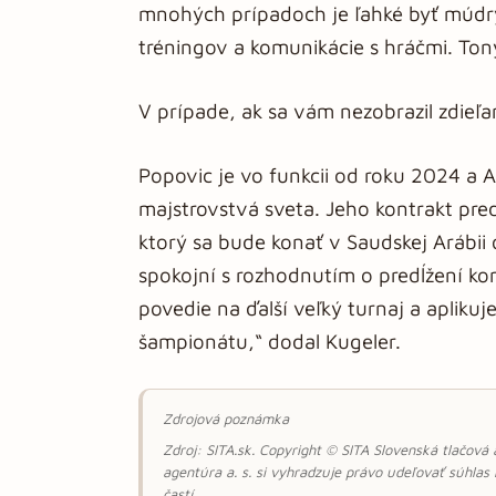
mnohých prípadoch je ľahké byť múdry
tréningov a komunikácie s hráčmi. To
V prípade, ak sa vám nezobrazil zdieľ
Popovic je vo funkcii od roku 2024 a Au
majstrovstvá sveta. Jeho kontrakt pred
ktorý sa bude konať v Saudskej Arábii
spokojní s rozhodnutím o predĺžení kon
povedie na ďalší veľký turnaj a apliku
šampionátu,“ dodal Kugeler.
Zdrojová poznámka
Zdroj: SITA.sk. Copyright © SITA Slovenská tlačová
agentúra a. s. si vyhradzuje právo udeľovať súhlas
častí.