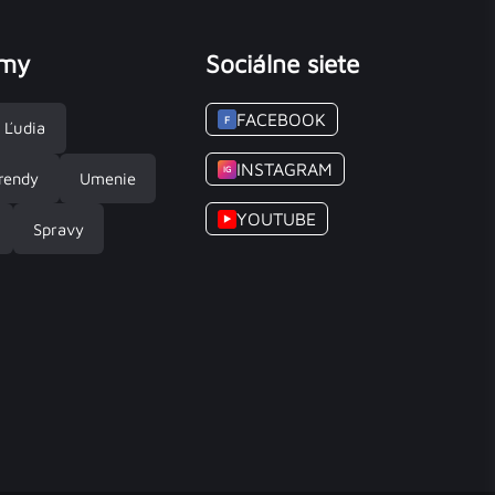
émy
Sociálne siete
FACEBOOK
F
Ľudia
INSTAGRAM
IG
rendy
Umenie
YOUTUBE
▶
Spravy