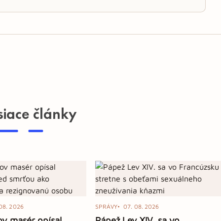
siace články
08. 2026
SPRÁVY
07. 08. 2026
v masér opísal
Pápež Lev XIV. sa vo