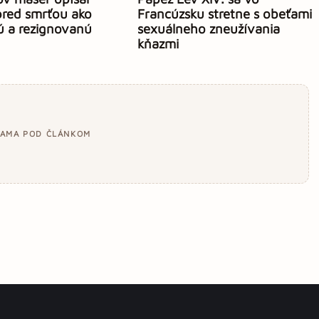
pred smrťou ako
Francúzsku stretne s obeťami
 a rezignovanú
sexuálneho zneužívania
kňazmi
LAMA POD ČLÁNKOM