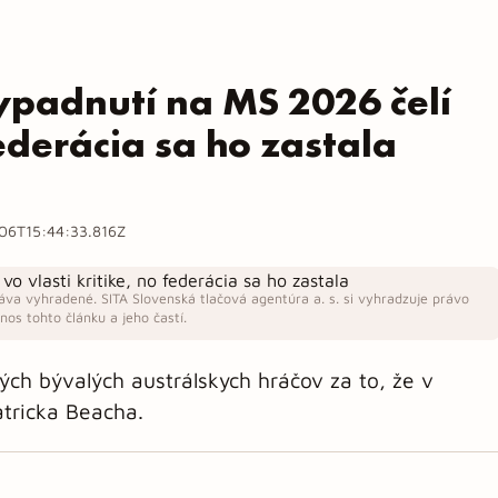
ypadnutí na MS 2026 čelí
federácia sa ho zastala
06T15:44:33.816Z
áva vyhradené. SITA Slovenská tlačová agentúra a. s. si vyhradzuje právo
os tohto článku a jeho častí.
rých bývalých austrálskych hráčov za to, že v
atricka Beacha.