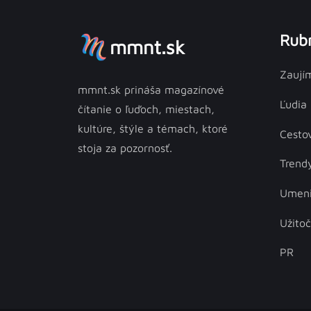
Rubr
mmnt.sk
Zaují
mmnt.sk prináša magazínové
Ľudia
čítanie o ľuďoch, miestach,
kultúre, štýle a témach, ktoré
Cesto
stoja za pozornosť.
Trend
Umen
Užito
PR