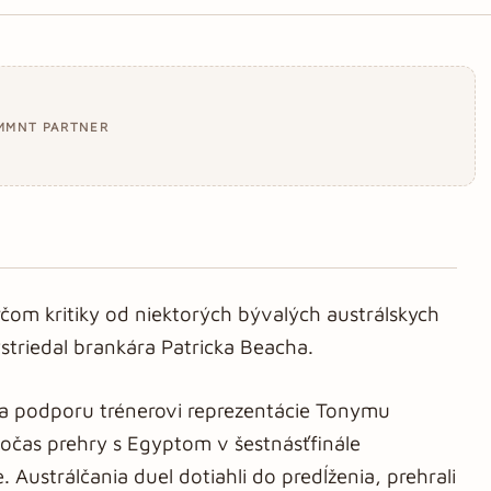
MMNT PARTNER
erčom kritiky od niektorých bývalých austrálskych
ystriedal brankára Patricka Beacha.
ila podporu trénerovi reprezentácie Tonymu
 počas prehry s Egyptom v šestnásťfinále
 Austrálčania duel dotiahli do predĺženia, prehrali