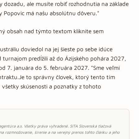
 dozadu, ale musíte robiť rozhodnutia na základe
ny Popovic má našu absolútnu dôveru."
aný obsah nad týmto textom kliknite sem
stráliu doviedol na jej šieste po sebe idúce
 turnajom predĺžili až do Ázijského pohára 2027,
 od 7. januára do 5. februára 2027. "Sme veľmi
traktu.Je to správny človek, ktorý tento tím
je všetky skúsenosti a poznatky z tohoto
 agentúra a.s. Všetky práva vyhradené. SITA Slovenská tlačová
 na rozmnožovanie, šírenie a na verejný prenos tohto článku a jeho