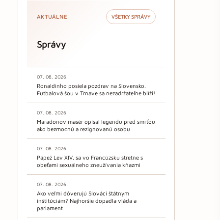
AKTUÁLNE
VŠETKY SPRÁVY
Správy
07. 08. 2026
Ronaldinho posiela pozdrav na Slovensko.
Futbalová šou v Trnave sa nezadržateľne blíži!
07. 08. 2026
Maradonov masér opísal legendu pred smrťou
ako bezmocnú a rezignovanú osobu
07. 08. 2026
Pápež Lev XIV. sa vo Francúzsku stretne s
obeťami sexuálneho zneužívania kňazmi
07. 08. 2026
Ako veľmi dôverujú Slováci štátnym
inštitúciám? Najhoršie dopadla vláda a
parlament