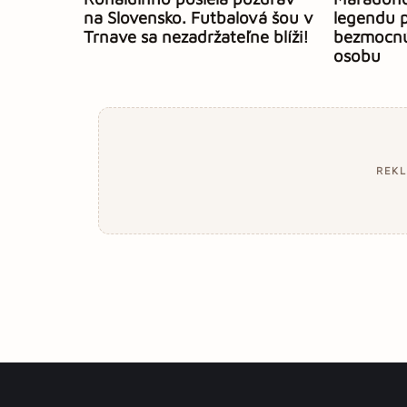
na Slovensko. Futbalová šou v
legendu 
Trnave sa nezadržateľne blíži!
bezmocnú
osobu
REK