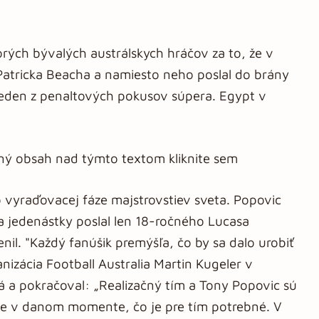
torých bývalých austrálskych hráčov za to, že v
 Patricka Beacha a namiesto neho poslal do brány
jeden z penaltových pokusov súpera. Egypt v
aný obsah nad týmto textom kliknite sem
vo vyraďovacej fáze majstrovstiev sveta. Popovic
a jedenástky poslal len 18-ročného Lucasa
il. "Každý fanúšik premýšľa, čo by sa dalo urobiť
anizácia Football Australia Martin Kugeler v
á a pokračoval: „Realizačný tím a Tony Popovic sú
ie v danom momente, čo je pre tím potrebné. V