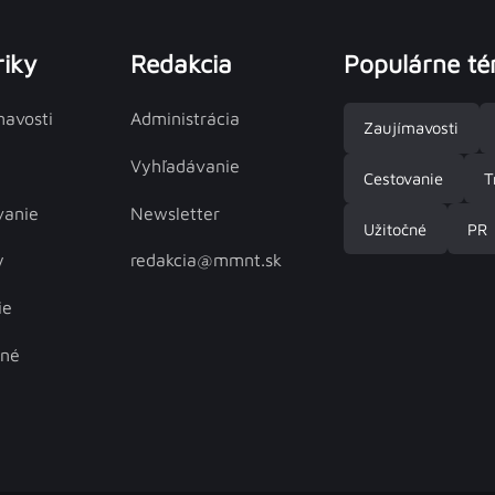
iky
Redakcia
Populárne t
mavosti
Administrácia
Zaujímavosti
Vyhľadávanie
Cestovanie
T
vanie
Newsletter
Užitočné
PR
y
redakcia@mmnt.sk
ie
čné