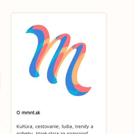
O mmnt.sk
Kultúra, cestovanie, ľudia, trendy a
príbehy, ktoré stoja za pozornosť.