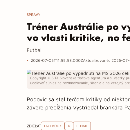
SPRÁVY
Tréner Austrálie po v
vo vlasti kritike, no 
Futbal
2026-07-05T11:55:58.000Z
Aktualizované:
2026-07-
Copyright © SITA Slovenská tlačová agentúra a.s. Všetky pr
udeľovať súhlas na rozmnožovanie, šírenie a na verejný pren
Popovic sa stal terčom kritiky od niekto
závere predĺženia vystriedal brankára P
ZDIEĽAŤ
FACEBOOK
X
E-MAIL