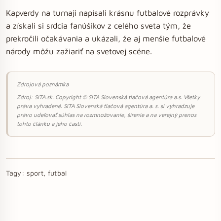
Kapverdy na turnaji napísali krásnu futbalové rozprávky
a získali si srdcia fanúšikov z celého sveta tým, že
prekročili očakávania a ukázali, že aj menšie futbalové
národy môžu zažiariť na svetovej scéne.
Zdrojová poznámka
Zdroj: SITA.sk. Copyright © SITA Slovenská tlačová agentúra a.s. Všetky
práva vyhradené. SITA Slovenská tlačová agentúra a. s. si vyhradzuje
právo udeľovať súhlas na rozmnožovanie, šírenie a na verejný prenos
tohto článku a jeho častí.
Tagy:
sport, futbal