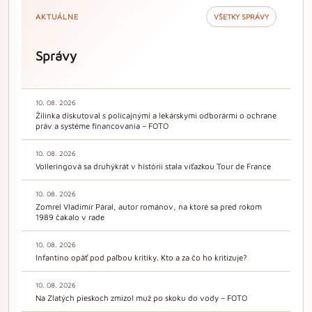
AKTUÁLNE
VŠETKY SPRÁVY
Správy
10. 08. 2026
Žilinka diskutoval s policajnými a lekárskymi odborármi o ochrane
práv a systéme financovania – FOTO
10. 08. 2026
Volleringová sa druhýkrát v histórii stala víťazkou Tour de France
10. 08. 2026
Zomrel Vladimír Páral, autor románov, na ktoré sa pred rokom
1989 čakalo v rade
10. 08. 2026
Infantino opäť pod paľbou kritiky. Kto a za čo ho kritizuje?
10. 08. 2026
Na Zlatých pieskoch zmizol muž po skoku do vody – FOTO