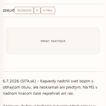
ZDIEĽAŤ
FACEBOOK
X
E-MAIL
MMNT PARTNER
6.7.2026 (SITA.sk) - Kapverdy nadchli svet bojom s
obhajcom titulu, ale nesklamali ani predtým. Na MS v
riadnom hracom čase neprehrali ani raz.
Applauzy, bubny a trúbenie áut sprevádzali oslavy v