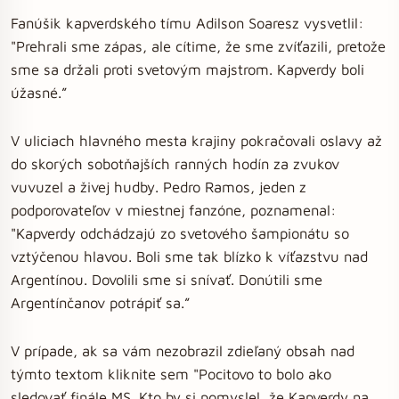
Fanúšik kapverdského tímu Adilson Soaresz vysvetlil:
"Prehrali sme zápas, ale cítime, že sme zvíťazili, pretože
sme sa držali proti svetovým majstrom. Kapverdy boli
úžasné.”
V uliciach hlavného mesta krajiny pokračovali oslavy až
do skorých sobotňajších ranných hodín za zvukov
vuvuzel a živej hudby. Pedro Ramos, jeden z
podporovateľov v miestnej fanzóne, poznamenal:
"Kapverdy odchádzajú zo svetového šampionátu so
vztýčenou hlavou. Boli sme tak blízko k víťazstvu nad
Argentínou. Dovolili sme si snívať. Donútili sme
Argentínčanov potrápiť sa.”
V prípade, ak sa vám nezobrazil zdieľaný obsah nad
týmto textom kliknite sem "Pocitovo to bolo ako
sledovať finále MS. Kto by si pomyslel, že Kapverdy na