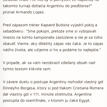
takomto turnaji dotlačia Argentínu do predĺženia?”
priznal Armando Lopes.
Pred zápasom tréner Kapverd Bubista vyjadril pokoj a
sebadôveru: "Sme pokojní, pretože sme si vybojovali
miesto na tomto šampionáte zaslúžene a nie je sa čoho
obávať. Vieme, aký dôležitý zápas nás čaká. Je to zápas
nášho života, ale užijeme si ho a podáme to najlepšie.”
V prípade, ak sa vám nezobrazil zdieľaný obsah nad
týmto textom kliknite sem
V závere duelu o postupe Argentíny rozhodol vlastný gól
Dinneyho Borgesa, ktorý si pod tlakom Cristiana Romera
dal vlastný gól v 111. minúte stretnutia. Argentína
postúpila do osemfinále, v ktorom ju čaká Egypt.