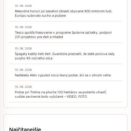
10. 08. 2026
Rekordne horúci júl zasiahol oblasti obývané 900 miliónmi ľudí,
Európu sužovalo sucho a požiare
10. 08. 2026
Tesco spúšťa hlasovanie v programe Správne začiatky, podporí
231 projektov pre deti a mládež
10. 08. 2026
Špagety každý tretí deň. Guardiola prezradil, že stále počúva rady
svojho 95-ročného otca
10. 08. 2026
Neďaleko Atén vypukol nový lesný požiar, šíri sa v silnom vetre
10. 08. 2026
Požiar pri Trstíne na ploche 130 hektárov sa podarilo uhasiť,
cudzie zavinenie bolo vylúčené – VIDEO, FOTO
Najčítanejšie