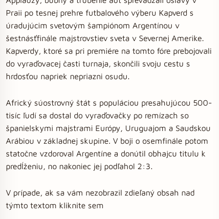
Praii po tesnej prehre futbalového výberu Kapverd s
úradujúcim svetovým šampiónom Argentínou v
šestnásťfinále majstrovstiev sveta v Severnej Amerike.
Kapverdy, ktoré sa pri premiére na tomto fóre prebojovali
do vyraďovacej časti turnaja, skončili svoju cestu s
hrdosťou napriek nepriazni osudu.
Africký súostrovný štát s populáciou presahujúcou 500-
tisíc ľudí sa dostal do vyraďovačky po remízach so
španielskymi majstrami Európy, Uruguajom a Saudskou
Arábiou v základnej skupine. V boji o osemfinále potom
statočne vzdoroval Argentíne a donútil obhajcu titulu k
predĺženiu, no nakoniec jej podľahol 2:3.
V prípade, ak sa vám nezobrazil zdieľaný obsah nad
týmto textom kliknite sem