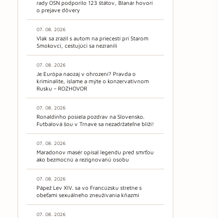
rady OSN podporilo 123 štátov, Blanár hovorí
o prejave dôvery
07. 08. 2026
Vlak sa zrazil s autom na priecestí pri Starom
Smokovci, cestujúci sa nezranili
07. 08. 2026
Je Európa naozaj v ohrození? Pravda o
kriminalite, islame a mýte o konzervatívnom
Rusku – ROZHOVOR
07. 08. 2026
Ronaldinho posiela pozdrav na Slovensko.
Futbalová šou v Trnave sa nezadržateľne blíži!
07. 08. 2026
Maradonov masér opísal legendu pred smrťou
ako bezmocnú a rezignovanú osobu
07. 08. 2026
Pápež Lev XIV. sa vo Francúzsku stretne s
obeťami sexuálneho zneužívania kňazmi
07. 08. 2026