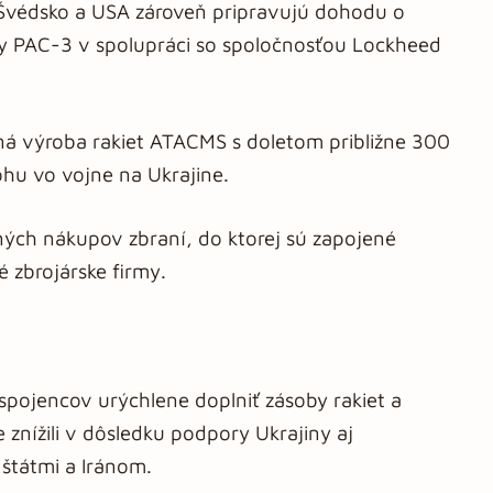
 Švédsko a USA zároveň pripravujú dohodu o
y PAC-3 v spolupráci so spoločnosťou Lockheed
á výroba rakiet ATACMS s doletom približne 300
ohu vo vojne na Ukrajine.
očných nákupov zbraní, do ktorej sú zapojené
 zbrojárske firmy.
pojencov urýchlene doplniť zásoby rakiet a
 znížili v dôsledku podpory Ukrajiny aj
štátmi a Iránom.