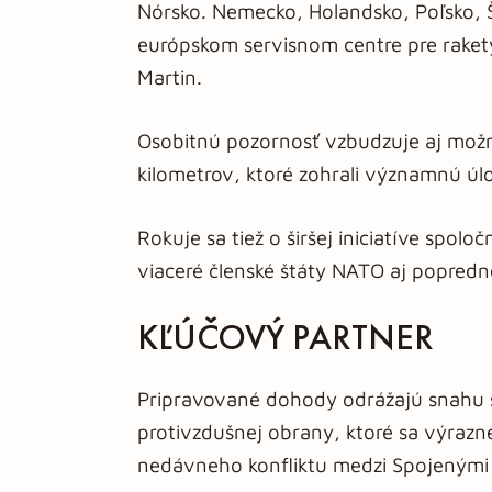
Nórsko. Nemecko, Holandsko, Poľsko,
európskom servisnom centre pre raket
Martin.
Osobitnú pozornosť vzbudzuje aj možn
kilometrov, ktoré zohrali významnú úl
Rokuje sa tiež o širšej iniciatíve spol
viaceré členské štáty NATO aj popredné
KĽÚČOVÝ PARTNER
Pripravované dohody odrážajú snahu s
protivzdušnej obrany, ktoré sa výrazne
nedávneho konfliktu medzi Spojenými 