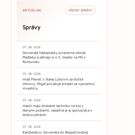
AKTUÁLNE
VŠETKY SPRÁVY
Správy
07. 08. 2026
Slovenské hádzanárky suverénne zdolali
Maďarky a zahrajú si o 5. miesto na MS v
Rumunsku
07. 08. 2026
Hrad Plaveč v Starej Ľubovni sa dočká
obnovy, Migaľ považuje projekt za významnú
investíciu
07. 08. 2026
Hasiči majú dostatok techniky na boj s
lesnými požiarmi, zásadná je aj spolupráca s
dobrovoľníkmi
07. 08. 2026
Kandidatúru Slovenska do Bezpečnostnej