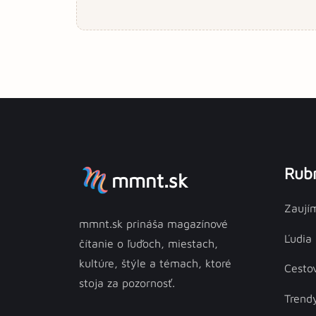
Rubr
mmnt.sk
Zaují
mmnt.sk prináša magazínové
Ľudia
čítanie o ľuďoch, miestach,
kultúre, štýle a témach, ktoré
Cesto
stoja za pozornosť.
Trend