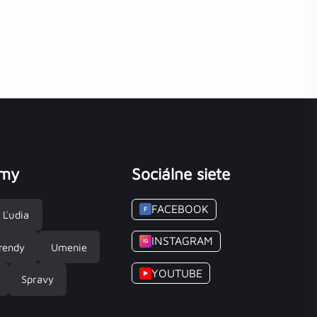
émy
Sociálne siete
FACEBOOK
F
Ľudia
INSTAGRAM
IG
rendy
Umenie
YOUTUBE
▶
Spravy