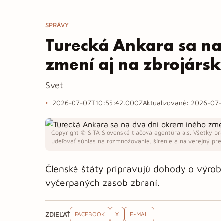
SPRÁVY
Turecká Ankara sa na
zmení aj na zbrojárs
Svet
2026-07-07T10:55:42.000Z
Aktualizované:
2026-07-
Copyright © SITA Slovenská tlačová agentúra a.s. Všetky pr
udeľovať súhlas na rozmnožovanie, šírenie a na verejný pren
Členské štáty pripravujú dohody o výrob
vyčerpaných zásob zbraní.
ZDIEĽAŤ
FACEBOOK
X
E-MAIL