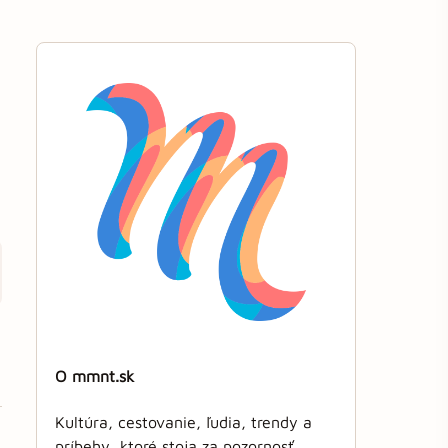
O mmnt.sk
Kultúra, cestovanie, ľudia, trendy a
príbehy, ktoré stoja za pozornosť.