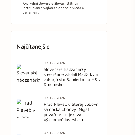
Ako veľmi dôverujú Slováci štátnym
inštitúciám? Najhoršie dopadla vláda a
parlament
Najčítanejšie
07. 08. 2026
Slovenské hádzanárky
suverénne zdolali Maďarky a
zahrajú si o 5. miesto na MS v
Rumunsku
07. 08. 2026
Hrad Plaveč v Starej Ľubovni
sa dočká obnovy, Migaľ
považuje projekt za
významnú investíciu
07. 08. 2026