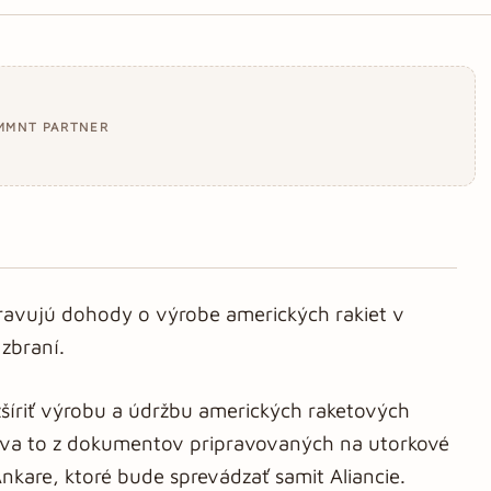
MMNT PARTNER
ipravujú dohody o výrobe amerických rakiet v
zbraní.
zšíriť výrobu a údržbu amerických raketových
ýva to z dokumentov pripravovaných na utorkové
are, ktoré bude sprevádzať samit Aliancie.