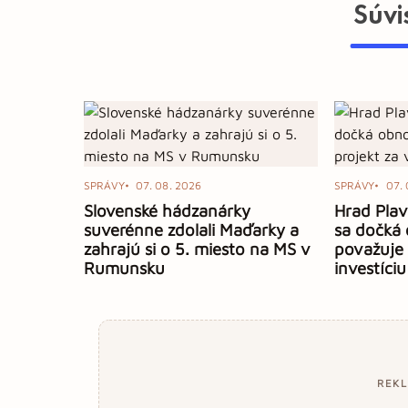
Súvi
SPRÁVY
07. 08. 2026
SPRÁVY
07. 
Slovenské hádzanárky
Hrad Plav
suverénne zdolali Maďarky a
sa dočká 
zahrajú si o 5. miesto na MS v
považuje
Rumunsku
investíciu
REK