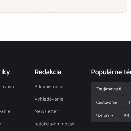
iky
Redakcia
Populárne t
mavosti
Administrácia
Zaujímavosti
Vyhľadávanie
Cestovanie
T
vanie
Newsletter
Užitočné
PR
y
redakcia@mmnt.sk