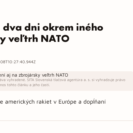
 dva dni okrem iného
ky veľtrh NATO
08T10:27:40.944Z
áva vyhradené. SITA Slovenská tlačová agentúra a. s. si vyhradzuje právo
os tohto článku a jeho častí.
e amerických rakiet v Európe a dopĺňaní