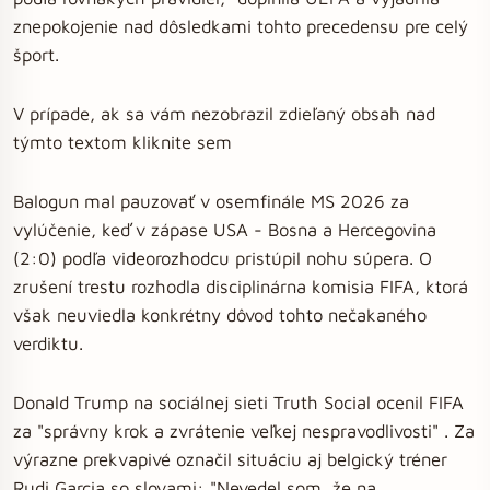
znepokojenie nad dôsledkami tohto precedensu pre celý
šport.
V prípade, ak sa vám nezobrazil zdieľaný obsah nad
týmto textom kliknite sem
Balogun mal pauzovať v osemfinále MS 2026 za
vylúčenie, keď v zápase USA - Bosna a Hercegovina
(2:0) podľa videorozhodcu pristúpil nohu súpera. O
zrušení trestu rozhodla disciplinárna komisia FIFA, ktorá
však neuviedla konkrétny dôvod tohto nečakaného
verdiktu.
Donald Trump na sociálnej sieti Truth Social ocenil FIFA
za "správny krok a zvrátenie veľkej nespravodlivosti" . Za
výrazne prekvapivé označil situáciu aj belgický tréner
Rudi Garcia so slovami: "Nevedel som, že na