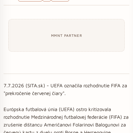
MMNT PARTNER
7.7.2026 (SITA.sk) - UEFA označila rozhodnutie FIFA za
"prekročenie červenej čiary".
Európska futbalová únia (UEFA) ostro kritizovala
rozhodnutie Medzinárodnej futbalovej federácie (FIFA) za
zrušenie dištancu Američanovi Folarinovi Balogunovi za
červenú kartu z duelu proti Bosne a Hercegovine.