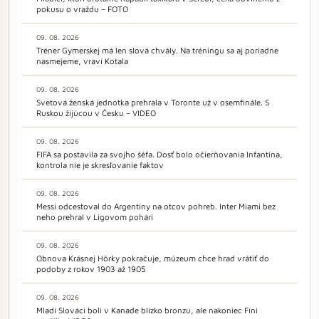
pokusu o vraždu – FOTO
09. 08. 2026
Tréner Gymerskej má len slová chvály. Na tréningu sa aj poriadne
nasmejeme, vraví Kotala
09. 08. 2026
Svetová ženská jednotka prehrala v Toronte už v osemfinále. S
Ruskou žijúcou v Česku – VIDEO
09. 08. 2026
FIFA sa postavila za svojho šéfa. Dosť bolo očierňovania Infantina,
kontrola nie je skresľovanie faktov
09. 08. 2026
Messi odcestoval do Argentíny na otcov pohreb. Inter Miami bez
neho prehral v Ligovom pohári
09. 08. 2026
Obnova Krásnej Hôrky pokračuje, múzeum chce hrad vrátiť do
podoby z rokov 1903 až 1905
09. 08. 2026
Mladí Slováci boli v Kanade blízko bronzu, ale nakoniec Fíni