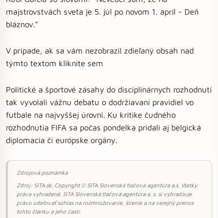
majstrovstvách sveta je 5. júl po novom 1. apríl - Deň
bláznov."
V prípade, ak sa vám nezobrazil zdieľaný obsah nad
týmto textom kliknite sem
Politické a športové zásahy do disciplinárnych rozhodnutí
tak vyvolali vážnu debatu o dodržiavaní pravidiel vo
futbale na najvyššej úrovni. Ku kritike čudného
rozhodnutia FIFA sa počas pondelka pridali aj belgická
diplomacia či európske orgány.
Zdrojová poznámka
Zdroj: SITA.sk. Copyright © SITA Slovenská tlačová agentúra a.s. Všetky
práva vyhradené. SITA Slovenská tlačová agentúra a. s. si vyhradzuje
právo udeľovať súhlas na rozmnožovanie, šírenie a na verejný prenos
tohto článku a jeho častí.