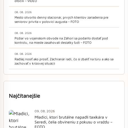
otočili – VIDEO
08. 08. 2026
Mesto otvorilo denný stacionár, prvých klientov zariadenia pre
seniorov privíta v polovici augusta – FOTO
08. 08. 2026
Požiar vo vojenskom obvode na Záhorí sa podarilo dostať pod
kontrolu, na mieste zasahovali desiatky ľudí – FOTO
08. 08. 2026
Radšej nosiť ako prosiť. Záchranár radí, čo si zbaliť na túru a ako sa
zachovať v krízovej situácii
Najčítanejšie
09. 08. 2026
Mladíci, ktorí brutálne napadli taxikára v
Seredi, čelia obvineniu z pokusu o vraždu –
FOTO