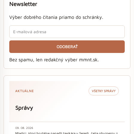
Newsletter
Výber dobrého čítania priamo do schránky.
ODOBERAŤ
Bez spamu, len redakčný výber mmnt.sk.
AKTUÁLNE
VŠETKY SPRÁVY
Správy
09. 08. 2026
Mladíci, ktorí brutálne napadli taxikára v Seredi, čelia obvineniu z