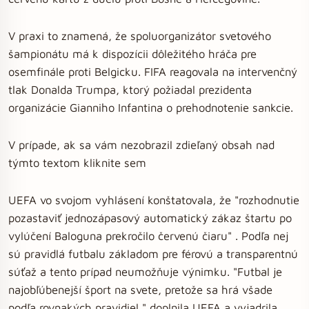
V praxi to znamená, že spoluorganizátor svetového
šampionátu má k dispozícii dôležitého hráča pre
osemfinále proti Belgicku. FIFA reagovala na intervenčný
tlak Donalda Trumpa, ktorý požiadal prezidenta
organizácie Gianniho Infantina o prehodnotenie sankcie.
V prípade, ak sa vám nezobrazil zdieľaný obsah nad
týmto textom kliknite sem
UEFA vo svojom vyhlásení konštatovala, že "rozhodnutie
pozastaviť jednozápasový automatický zákaz štartu po
vylúčení Baloguna prekročilo červenú čiaru" . Podľa nej
sú pravidlá futbalu základom pre férovú a transparentnú
súťaž a tento prípad neumožňuje výnimku. "Futbal je
najobľúbenejší šport na svete, pretože sa hrá všade
podľa rovnakých pravidiel," doplnila UEFA a vyjadrila