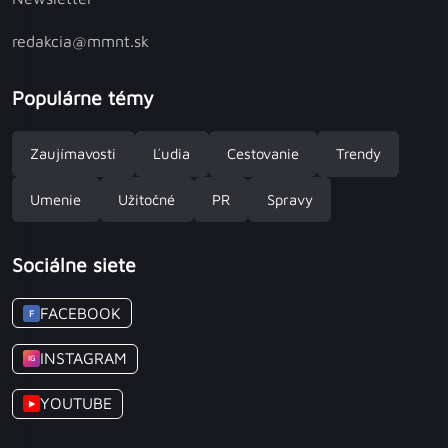
redakcia@mmnt.sk
Populárne témy
Zaujímavosti
Ľudia
Cestovanie
Trendy
Umenie
Užitočné
PR
Spravy
Sociálne siete
FACEBOOK
F
INSTAGRAM
IG
YOUTUBE
▶