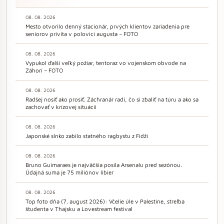
08. 08. 2026
Mesto otvorilo denný stacionár, prvých klientov zariadenia pre
seniorov privíta v polovici augusta – FOTO
08. 08. 2026
Vypukol ďalší veľký požiar, tentoraz vo vojenskom obvode na
Záhorí – FOTO
08. 08. 2026
Radšej nosiť ako prosiť. Záchranár radí, čo si zbaliť na túru a ako sa
zachovať v krízovej situácii
08. 08. 2026
Japonské slnko zabilo statného ragbystu z Fidži
08. 08. 2026
Bruno Guimaraes je najväčšia posila Arsenalu pred sezónou.
Údajná suma je 75 miliónov libier
08. 08. 2026
Top foto dňa (7. august 2026): Včelie úle v Palestíne, streľba
študenta v Thajsku a Lovestream festival