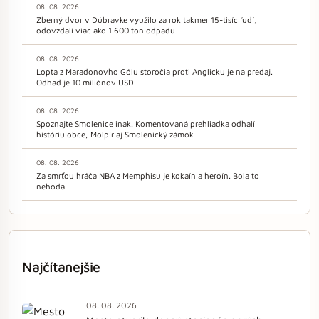
08. 08. 2026
Zberný dvor v Dúbravke využilo za rok takmer 15-tisíc ľudí,
odovzdali viac ako 1 600 ton odpadu
08. 08. 2026
Lopta z Maradonovho Gólu storočia proti Anglicku je na predaj.
Odhad je 10 miliónov USD
08. 08. 2026
Spoznajte Smolenice inak. Komentovaná prehliadka odhalí
históriu obce, Molpír aj Smolenický zámok
08. 08. 2026
Za smrťou hráča NBA z Memphisu je kokaín a heroín. Bola to
nehoda
Najčítanejšie
08. 08. 2026