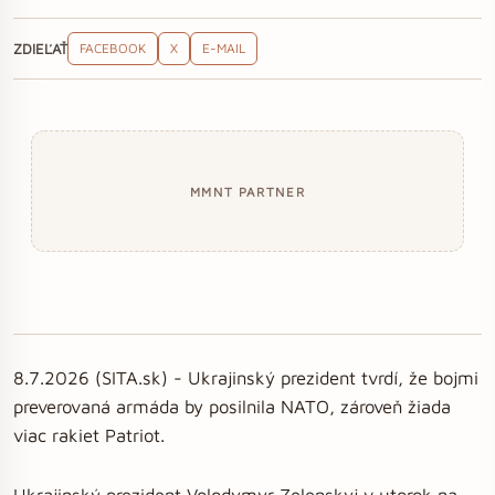
ZDIEĽAŤ
FACEBOOK
X
E-MAIL
MMNT PARTNER
8.7.2026 (SITA.sk) - Ukrajinský prezident tvrdí, že bojmi
preverovaná armáda by posilnila NATO, zároveň žiada
viac rakiet Patriot.
Ukrajinský prezident Volodymyr Zelenskyj v utorok na