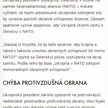
samite Severoatlantickej aliancie (NATO) v Ankare
vyhlásil, že bojmi preverované ukrajinské ozbrojené sily
by výrazne posilnili obranné schopnosti Aliancie. Zároveň
opätovne vyzval spojencov, aby Ukrajine otvorili cestu k
členstvu v NATO.
„Naozaj si myslíte, že by bolo správne, aby krajina a
národ s takouto úrovňou obranných schopností žili mimo
NATO?“ opýtal sa Zelenskyj počas vystúpenia na okraj
samitu. Podľa neho by bola „Ukrajina v NATO zdrojom
mimoriadnych obranných schopností“ .
CHÝBA PROTIVZDUŠNÁ OBRANA
Ukrajinský prezident takisto upozornil na pretrvávajúci
nedostatok prostriedkov protivzdušnej obrany. Hoci Kyjev
podľa jeho slov dokáže účinne čeliť ruským dronom,