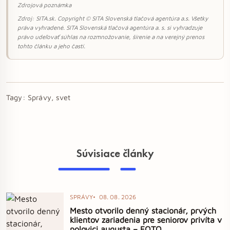
Zdrojová poznámka
Zdroj: SITA.sk. Copyright © SITA Slovenská tlačová agentúra a.s. Všetky
práva vyhradené. SITA Slovenská tlačová agentúra a. s. si vyhradzuje
právo udeľovať súhlas na rozmnožovanie, šírenie a na verejný prenos
tohto článku a jeho častí.
Tagy:
Správy, svet
Súvisiace články
SPRÁVY
08. 08. 2026
Mesto otvorilo denný stacionár, prvých
klientov zariadenia pre seniorov privíta v
polovici augusta – FOTO