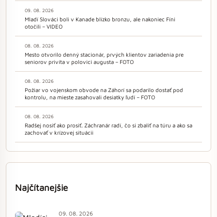
09. 08. 2026
Mladí Slováci boli v Kanade blízko bronzu, ale nakoniec Fíni
otočili – VIDEO
08. 08. 2026
Mesto otvorilo denný stacionár, prvých klientov zariadenia pre
seniorov privíta v polovici augusta – FOTO
08. 08. 2026
Požiar vo vojenskom obvode na Záhorí sa podarilo dostať pod
kontrolu, na mieste zasahovali desiatky ľudí – FOTO
08. 08. 2026
Radšej nosiť ako prosiť. Záchranár radí, čo si zbaliť na túru a ako sa
zachovať v krízovej situácii
Najčítanejšie
09. 08. 2026