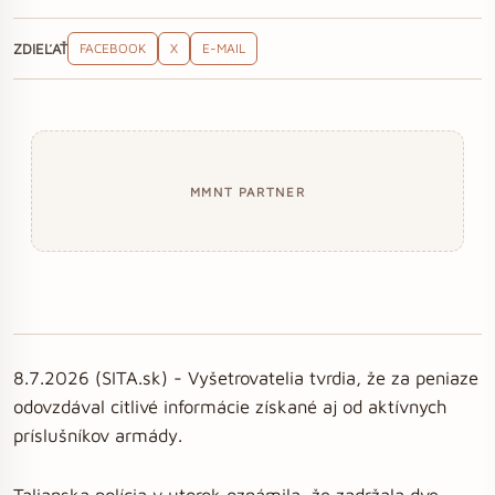
ZDIEĽAŤ
FACEBOOK
X
E-MAIL
MMNT PARTNER
8.7.2026 (SITA.sk) - Vyšetrovatelia tvrdia, že za peniaze
odovzdával citlivé informácie získané aj od aktívnych
príslušníkov armády.
Talianska polícia v utorok oznámila, že zadržala dve