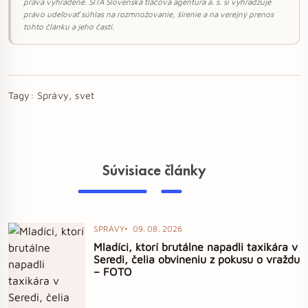
práva vyhradené. SITA Slovenská tlačová agentúra a. s. si vyhradzuje
právo udeľovať súhlas na rozmnožovanie, šírenie a na verejný prenos
tohto článku a jeho častí.
Tagy:
Správy, svet
Súvisiace články
SPRÁVY
09. 08. 2026
Mladíci, ktorí brutálne napadli taxikára v
Seredi, čelia obvineniu z pokusu o vraždu
– FOTO