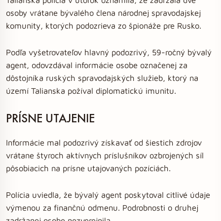
osoby vrátane bývalého člena národnej spravodajskej
komunity, ktorých podozrieva zo špionáže pre Rusko.
Podľa vyšetrovateľov hlavný podozrivý, 59-ročný bývalý
agent, odovzdával informácie osobe označenej za
dôstojníka ruských spravodajských služieb, ktorý na
území Talianska požíval diplomatickú imunitu.
PRÍSNE UTAJENIE
Informácie mal podozrivý získavať od šiestich zdrojov
vrátane štyroch aktívnych príslušníkov ozbrojených síl
pôsobiacich na prísne utajovaných pozíciách.
Polícia uviedla, že bývalý agent poskytoval citlivé údaje
výmenou za finančnú odmenu. Podrobnosti o druhej
zadržanej osobe nezverejnila.