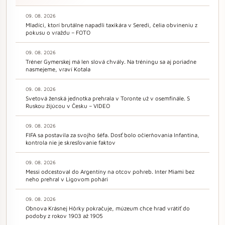
09. 08. 2026
Mladíci, ktorí brutálne napadli taxikára v Seredi, čelia obvineniu z
pokusu o vraždu – FOTO
09. 08. 2026
Tréner Gymerskej má len slová chvály. Na tréningu sa aj poriadne
nasmejeme, vraví Kotala
09. 08. 2026
Svetová ženská jednotka prehrala v Toronte už v osemfinále. S
Ruskou žijúcou v Česku – VIDEO
09. 08. 2026
FIFA sa postavila za svojho šéfa. Dosť bolo očierňovania Infantina,
kontrola nie je skresľovanie faktov
09. 08. 2026
Messi odcestoval do Argentíny na otcov pohreb. Inter Miami bez
neho prehral v Ligovom pohári
09. 08. 2026
Obnova Krásnej Hôrky pokračuje, múzeum chce hrad vrátiť do
podoby z rokov 1903 až 1905