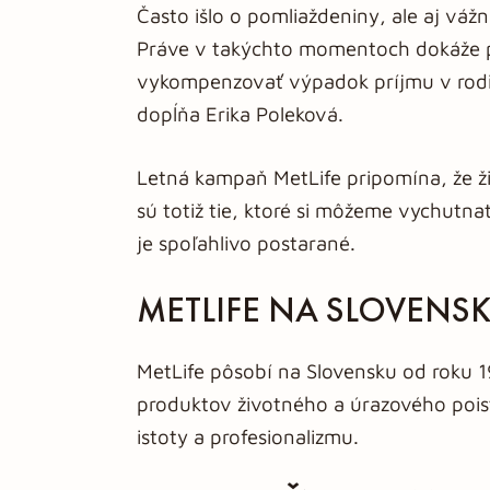
Často išlo o pomliaždeniny, ale aj vážn
Práve v takýchto momentoch dokáže p
vykompenzovať výpadok príjmu v rodin
dopĺňa Erika Poleková.
Letná kampaň MetLife pripomína, že živ
sú totiž tie, ktoré si môžeme vychutna
je spoľahlivo postarané.
METLIFE NA SLOVENS
MetLife pôsobí na Slovensku od roku 1
produktov životného a úrazového pois
istoty a profesionalizmu.