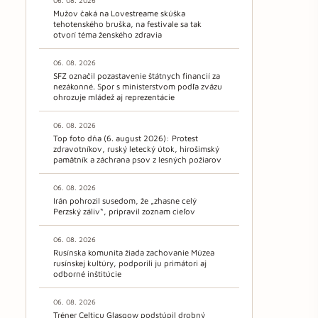
06. 08. 2026
Mužov čaká na Lovestreame skúška
tehotenského bruška, na festivale sa tak
otvorí téma ženského zdravia
06. 08. 2026
SFZ označil pozastavenie štátnych financií za
nezákonné. Spor s ministerstvom podľa zväzu
ohrozuje mládež aj reprezentácie
06. 08. 2026
Top foto dňa (6. august 2026): Protest
zdravotníkov, ruský letecký útok, hirošimský
pamätník a záchrana psov z lesných požiarov
06. 08. 2026
Irán pohrozil susedom, že „zhasne celý
Perzský záliv“, pripravil zoznam cieľov
06. 08. 2026
Rusínska komunita žiada zachovanie Múzea
rusínskej kultúry, podporili ju primátori aj
odborné inštitúcie
06. 08. 2026
Tréner Celticu Glasgow podstúpil drobný