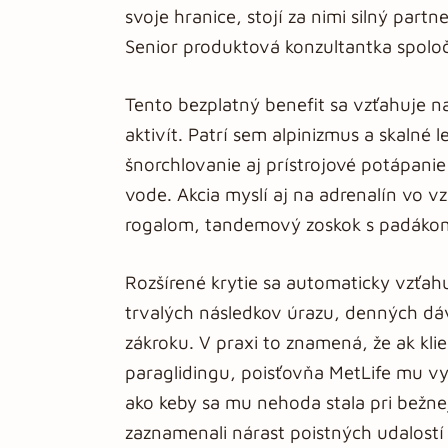
svoje hranice, stojí za nimi silný partne
Senior produktová konzultantka spoloč
Tento bezplatný benefit sa vzťahuje 
aktivít. Patrí sem alpinizmus a skalné
šnorchlovanie aj prístrojové potápanie
vode. Akcia myslí aj na adrenalín vo v
rogalom, tandemový zoskok s padáko
Rozšírené krytie sa automaticky vzťah
trvalých následkov úrazu, denných dávo
zákroku. V praxi to znamená, že ak kli
paraglidingu, poisťovňa MetLife mu vyp
ako keby sa mu nehoda stala pri bežne
zaznamenali nárast poistných udalostí