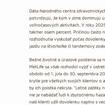
Dáta Národného centra zdravotníckych 
potvrdzujú, že kým v zime dominujú úr
voľnočasových aktivitách. V roku 2025 
takmer osem percent. Príčinou často 
rozhodnutia vyskúšať počas dovolenky 
jazdu na štvorkolke či tandemový zosk
Bežné životné a úrazové poistenia sa n
MetLife sa však rozhodol vyjsť v ústr
období od 1. júla do 30. septembra 20
krytie pre všetkých svojich klientov o a
by ich poistka nekryla. "Letné zážitky
nie je nabádať ľudí k zbytočnému hazar
naši klienti užili dovolenku naplno s