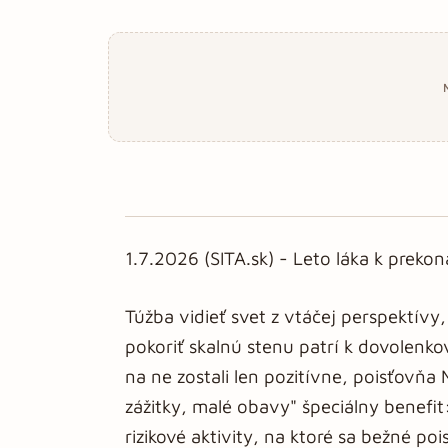
1.7.2026 (SITA.sk) - Leto láka k prekon
Túžba vidieť svet z vtáčej perspektív
pokoriť skalnú stenu patrí k dovole
na ne zostali len pozitívne, poisťovňa
zážitky, malé obavy" špeciálny benefit
rizikové aktivity, na ktoré sa bežné po