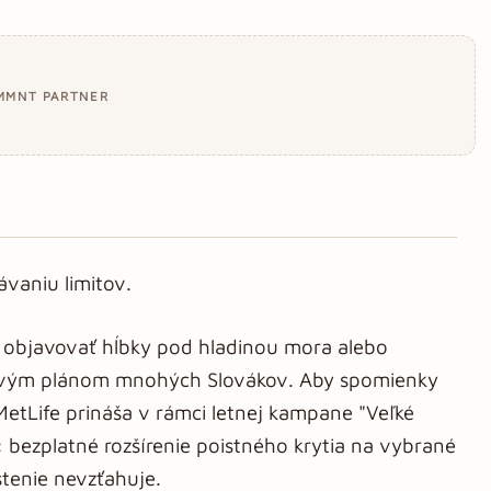
MMNT PARTNER
ávaniu limitov.
y, objavovať hĺbky pod hladinou mora alebo
nkovým plánom mnohých Slovákov. Aby spomienky
 MetLife prináša v rámci letnej kampane "Veľké
: bezplatné rozšírenie poistného krytia na vybrané
istenie nevzťahuje.