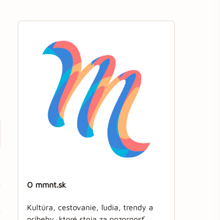
O mmnt.sk
Kultúra, cestovanie, ľudia, trendy a
príbehy, ktoré stoja za pozornosť.