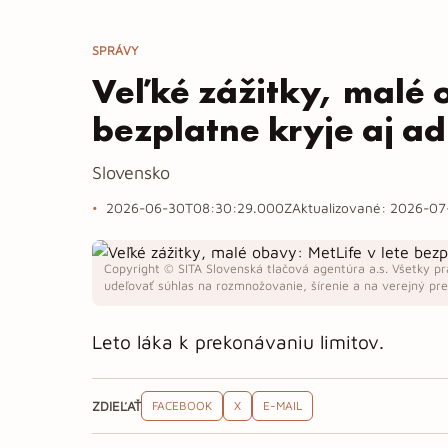
SPRÁVY
Veľké zážitky, malé o
bezplatne kryje aj a
Slovensko
2026-06-30T08:30:29.000Z
Aktualizované:
2026-07
Copyright © SITA Slovenská tlačová agentúra a.s. Všetky pr
udeľovať súhlas na rozmnožovanie, šírenie a na verejný pren
Leto láka k prekonávaniu limitov.
ZDIEĽAŤ
FACEBOOK
X
E-MAIL