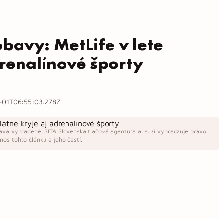
bavy: MetLife v lete
drenalínové športy
-01T06:55:03.278Z
áva vyhradené. SITA Slovenská tlačová agentúra a. s. si vyhradzuje právo
os tohto článku a jeho častí.