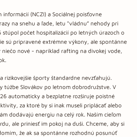
informácií (NCZI) a Sociálnej poisťovne
azy na snehu a ľade, letu "vládnu” nehody pri
stúpol počet hospitalizácií po letných úrazoch o
nie sú pripravené extrémne výkony, ale spontánne
niečo nové - napríklad rafting na divokej vode,
ok.
a rizikovejšie športy štandardne nevzťahujú.
ety túžbe Slovákov po letnom dobrodružstve. V
26 automaticky a bezplatne rozširuje poistné
ktivity, za ktoré by si inak museli priplácať alebo
 nám dodávajú energiu na celý rok. Naším cieľom
du, ale priniesť im pokoj na duši. Chceme, aby si
 vedomím, že ak sa spontánne rozhodnú posunúť