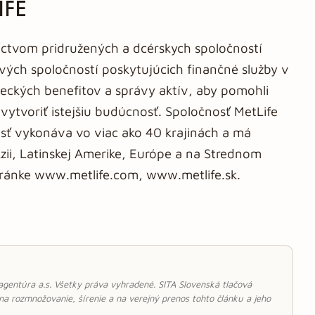
IFE
níctvom pridružených a dcérskych spoločností
vých spoločností poskytujúcich finančné služby v
neckých benefitov a správy aktív, aby pomohli
ytvoriť istejšiu budúcnosť. Spoločnosť MetLife
osť vykonáva vo viac ako 40 krajinách a má
ii, Latinskej Amerike, Európe a na Strednom
stránke www.metlife.com, www.metlife.sk.
 agentúra a.s. Všetky práva vyhradené. SITA Slovenská tlačová
 na rozmnožovanie, šírenie a na verejný prenos tohto článku a jeho