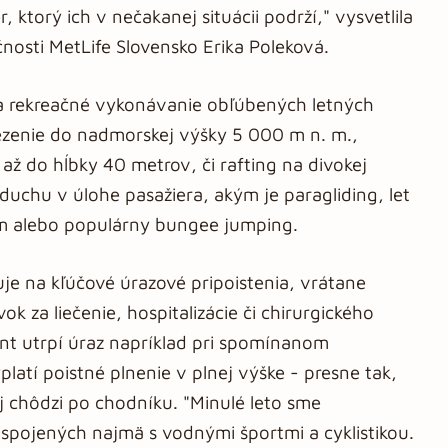
r, ktorý ich v nečakanej situácii podrží," vysvetlila
nosti MetLife Slovensko Erika Poleková.
na rekreačné vykonávanie obľúbených letných
 lezenie do nadmorskej výšky 5 000 m n. m.,
 až do hĺbky 40 metrov, či rafting na divokej
zduchu v úlohe pasažiera, akým je paragliding, let
m alebo populárny bungee jumping.
uje na kľúčové úrazové pripoistenia, vrátane
k za liečenie, hospitalizácie či chirurgického
ent utrpí úraz napríklad pri spomínanom
latí poistné plnenie v plnej výške - presne tak,
j chôdzi po chodníku. "Minulé leto sme
 spojených najmä s vodnými športmi a cyklistikou.