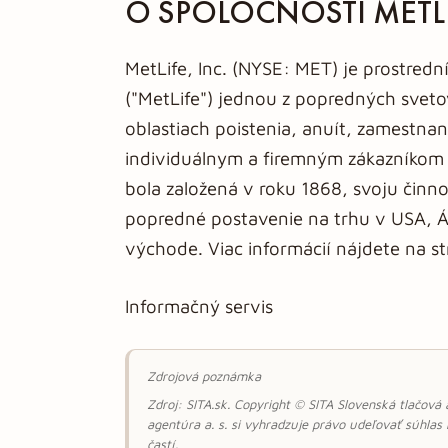
O SPOLOČNOSTI METL
MetLife, Inc. (NYSE: MET) je prostred
("MetLife") jednou z popredných sveto
oblastiach poistenia, anuít, zamestna
individuálnym a firemným zákazníkom v
bola založená v roku 1868, svoju činn
popredné postavenie na trhu v USA, Áz
východe. Viac informácií nájdete na 
Informačný servis
Zdrojová poznámka
Zdroj: SITA.sk. Copyright © SITA Slovenská tlačová
agentúra a. s. si vyhradzuje právo udeľovať súhlas
častí.