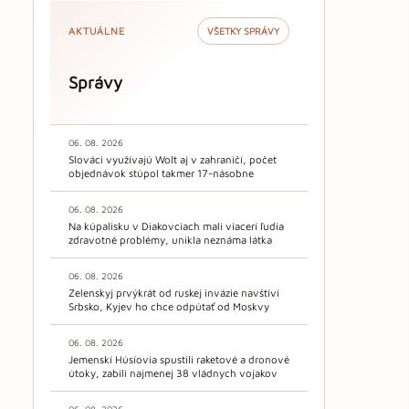
AKTUÁLNE
VŠETKY SPRÁVY
Správy
06. 08. 2026
Slováci využívajú Wolt aj v zahraničí, počet
objednávok stúpol takmer 17-násobne
06. 08. 2026
Na kúpalisku v Diakovciach mali viacerí ľudia
zdravotné problémy, unikla neznáma látka
06. 08. 2026
Zelenskyj prvýkrát od ruskej invázie navštívi
Srbsko, Kyjev ho chce odpútať od Moskvy
06. 08. 2026
Jemenskí Húsíovia spustili raketové a dronové
útoky, zabili najmenej 38 vládnych vojakov