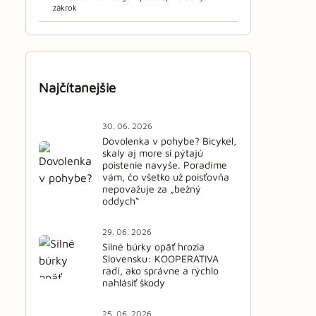
zákrok
Najčítanejšie
30. 06. 2026
Dovolenka v pohybe? Bicykel,
skaly aj more si pýtajú
poistenie navyše. Poradíme
vám, čo všetko už poisťovňa
nepovažuje za „bežný
oddych“
29. 06. 2026
Silné búrky opäť hrozia
Slovensku: KOOPERATIVA
radí, ako správne a rýchlo
nahlásiť škody
25. 06. 2026