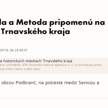
rila a Metoda pripomenú na
h Trnavského kraja
05T16:38:29.857Z
áva vyhradené. SITA Slovenská tlačová agentúra a. s. si vyhradzuje právo
os tohto článku a jeho častí.
 obcou Podbranč, na polceste medzi Senicou a