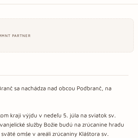
MMNT PARTNER
 Branč sa nachádza nad obcou Podbranč, na
skom kraji výjdu v nedeľu 5. júla na sviatok sv.
Evanjelické služby Božie budú na zrúcanine hradu
 sväté omše v areáli zrúcaniny Kláštora sv.