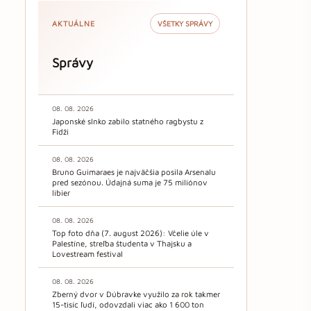
AKTUÁLNE
VŠETKY SPRÁVY
Správy
08. 08. 2026
Japonské slnko zabilo statného ragbystu z
Fidži
08. 08. 2026
Bruno Guimaraes je najväčšia posila Arsenalu
pred sezónou. Údajná suma je 75 miliónov
libier
08. 08. 2026
Top foto dňa (7. august 2026): Včelie úle v
Palestíne, streľba študenta v Thajsku a
Lovestream festival
08. 08. 2026
Zberný dvor v Dúbravke využilo za rok takmer
15-tisíc ľudí, odovzdali viac ako 1 600 ton