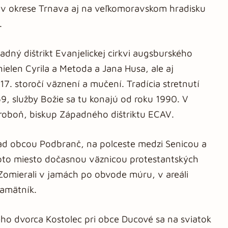
ch v okrese Trnava aj na veľkomoravskom hradisku
.
dný dištrikt Evanjelickej cirkvi augsburského
ielen Cyrila a Metoda a Jana Husa, ale aj
 17. storočí väznení a mučení. Tradícia stretnutí
9, služby Božie sa tu konajú od roku 1990. V
roboň, biskup Západného dištriktu ECAV.
ad obcou Podbranč, na polceste medzi Senicou a
oto miesto dočasnou väznicou protestantských
 Zomierali v jamách po obvode múru, v areáli
pamätník.
o dvorca Kostolec pri obce Ducové sa na sviatok