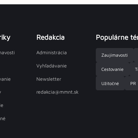
iky
Redakcia
Populárne t
mavosti
Administrácia
Zaujímavosti
Vyhľadávanie
Cestovanie
T
vanie
Newsletter
Užitočné
PR
y
redakcia@mmnt.sk
ie
čné