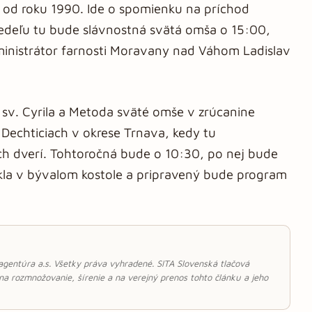
e od roku 1990. Ide o spomienku na príchod
nedeľu tu bude slávnostná svätá omša o 15:00,
inistrátor farnosti Moravany nad Váhom Ladislav
 sv. Cyrila a Metoda sväté omše v zrúcanine
i Dechticiach v okrese Trnava, kedy tu
ch dverí. Tohtoročná bude o 10:30, po nej bude
ikla v bývalom kostole a pripravený bude program
 agentúra a.s. Všetky práva vyhradené. SITA Slovenská tlačová
 na rozmnožovanie, šírenie a na verejný prenos tohto článku a jeho