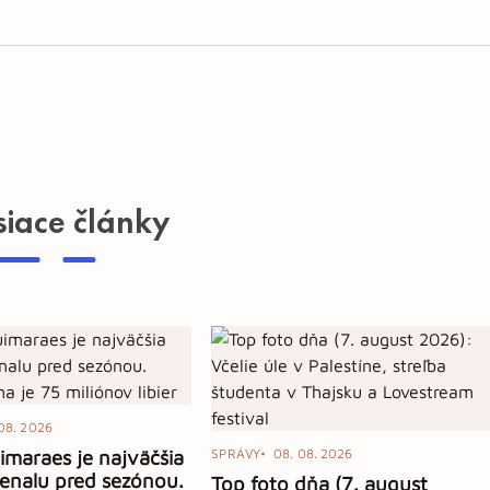
siace články
08. 2026
maraes je najväčšia
SPRÁVY
08. 08. 2026
senalu pred sezónou.
Top foto dňa (7. august