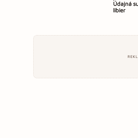
Údajná su
libier
REK