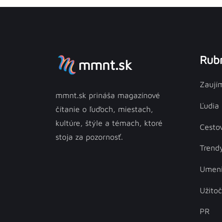
Rubr
mmnt.sk
Zaují
mmnt.sk prináša magazínové
Ľudia
čítanie o ľuďoch, miestach,
kultúre, štýle a témach, ktoré
Cesto
stoja za pozornosť.
Trend
Umen
Užito
PR