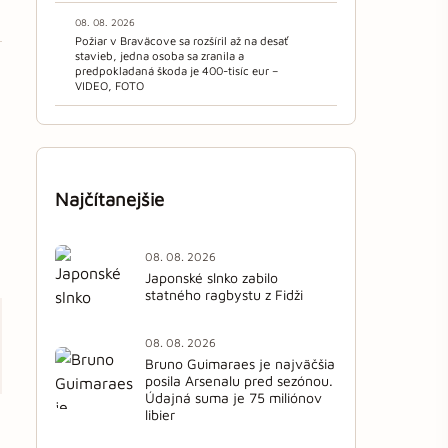
08. 08. 2026
Požiar v Braväcove sa rozšíril až na desať
stavieb, jedna osoba sa zranila a
predpokladaná škoda je 400-tisíc eur –
VIDEO, FOTO
Najčítanejšie
08. 08. 2026
Japonské slnko zabilo
statného ragbystu z Fidži
08. 08. 2026
Bruno Guimaraes je najväčšia
posila Arsenalu pred sezónou.
Údajná suma je 75 miliónov
libier