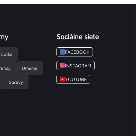
émy
Sociálne siete
FACEBOOK
F
Ľudia
INSTAGRAM
IG
rendy
Umenie
YOUTUBE
▶
Spravy