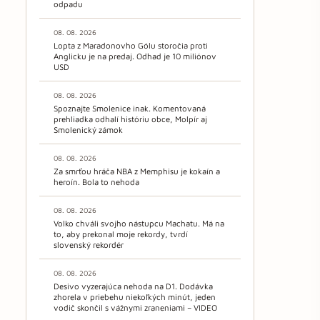
odpadu
08. 08. 2026
Lopta z Maradonovho Gólu storočia proti
Anglicku je na predaj. Odhad je 10 miliónov
USD
08. 08. 2026
Spoznajte Smolenice inak. Komentovaná
prehliadka odhalí históriu obce, Molpír aj
Smolenický zámok
08. 08. 2026
Za smrťou hráča NBA z Memphisu je kokaín a
heroín. Bola to nehoda
08. 08. 2026
Volko chváli svojho nástupcu Machatu. Má na
to, aby prekonal moje rekordy, tvrdí
slovenský rekordér
08. 08. 2026
Desivo vyzerajúca nehoda na D1. Dodávka
zhorela v priebehu niekoľkých minút, jeden
vodič skončil s vážnymi zraneniami – VIDEO