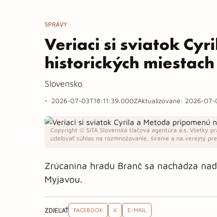
SPRÁVY
Veriaci si sviatok Cy
historických miestac
Slovensko
2026-07-03T18:11:39.000Z
Aktualizované:
2026-07-
Copyright © SITA Slovenská tlačová agentúra a.s. Všetky pr
udeľovať súhlas na rozmnožovanie, šírenie a na verejný pren
Zrúcanina hradu Branč sa nachádza nad
Myjavou.
ZDIEĽAŤ
FACEBOOK
X
E-MAIL