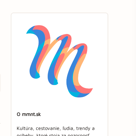
O mmnt.sk
Kultúra, cestovanie, ľudia, trendy a
príbehy, ktoré stoja za pozornosť.