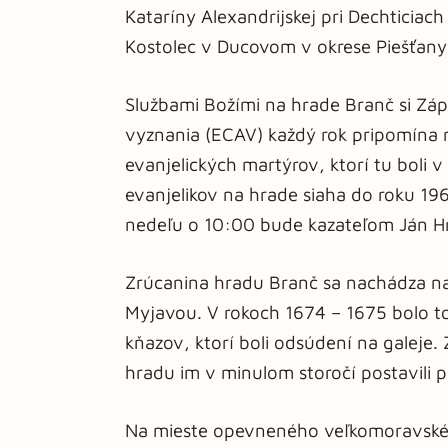
Kataríny Alexandrijskej pri Dechticia
Kostolec v Ducovom v okrese Piešťany
Službami Božími na hrade Branč si Zápa
vyznania (ECAV) každý rok pripomína n
evanjelických martýrov, ktorí tu boli v
evanjelikov na hrade siaha do roku 196
nedeľu o 10:00 bude kazateľom Ján H
Zrúcanina hradu Branč sa nachádza n
Myjavou. V rokoch 1674 – 1675 bolo t
kňazov, ktorí boli odsúdení na galeje.
hradu im v minulom storočí postavili 
Na mieste opevneného veľkomoravskéh