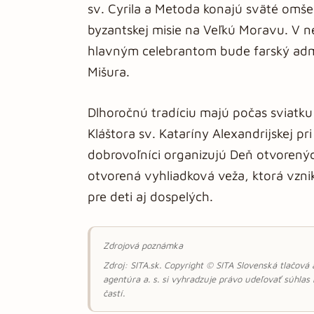
sv. Cyrila a Metoda konajú sväté omš
byzantskej misie na Veľkú Moravu. V 
hlavným celebrantom bude farský adm
Mišura.
Dlhoročnú tradíciu majú počas sviatku
Kláštora sv. Kataríny Alexandrijskej pr
dobrovoľníci organizujú Deň otvorený
otvorená vyhliadková veža, ktorá vzn
pre deti aj dospelých.
Zdrojová poznámka
Zdroj: SITA.sk. Copyright © SITA Slovenská tlačová
agentúra a. s. si vyhradzuje právo udeľovať súhlas
častí.