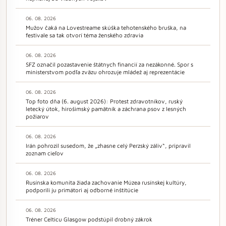
06. 08. 2026
Mužov čaká na Lovestreame skúška tehotenského bruška, na
festivale sa tak otvorí téma ženského zdravia
06. 08. 2026
SFZ označil pozastavenie štátnych financií za nezákonné. Spor s
ministerstvom podľa zväzu ohrozuje mládež aj reprezentácie
06. 08. 2026
Top foto dňa (6. august 2026): Protest zdravotníkov, ruský
letecký útok, hirošimský pamätník a záchrana psov z lesných
požiarov
06. 08. 2026
Irán pohrozil susedom, že „zhasne celý Perzský záliv“, pripravil
zoznam cieľov
06. 08. 2026
Rusínska komunita žiada zachovanie Múzea rusínskej kultúry,
podporili ju primátori aj odborné inštitúcie
06. 08. 2026
Tréner Celticu Glasgow podstúpil drobný zákrok