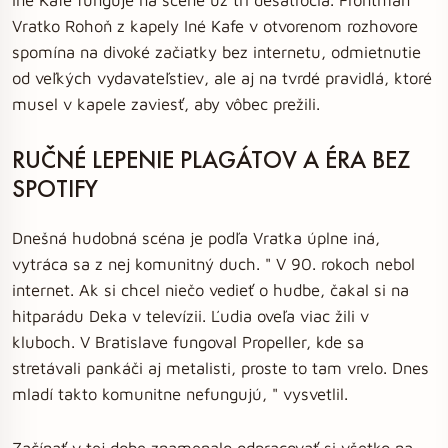
Vratko Rohoň z kapely Iné Kafe v otvorenom rozhovore
spomína na divoké začiatky bez internetu, odmietnutie
od veľkých vydavateľstiev, ale aj na tvrdé pravidlá, ktoré
musel v kapele zaviesť, aby vôbec prežili.
RUČNÉ LEPENIE PLAGÁTOV A ÉRA BEZ
SPOTIFY
Dnešná hudobná scéna je podľa Vratka úplne iná,
vytráca sa z nej komunitný duch. " V 90. rokoch nebol
internet. Ak si chcel niečo vedieť o hudbe, čakal si na
hitparádu Deka v televízii. Ľudia oveľa viac žili v
kluboch. V Bratislave fungoval Propeller, kde sa
stretávali pankáči aj metalisti, proste to tam vrelo. Dnes
mladí takto komunitne nefungujú, " vysvetlil.
Začínať v tej dobe znamenalo odpracovať si všetko na