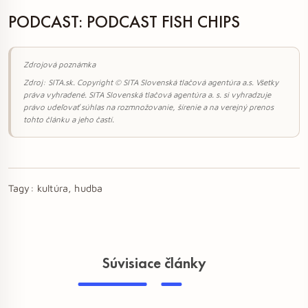
PODCAST: PODCAST FISH CHIPS
Zdrojová poznámka
Zdroj: SITA.sk. Copyright © SITA Slovenská tlačová agentúra a.s. Všetky
práva vyhradené. SITA Slovenská tlačová agentúra a. s. si vyhradzuje
právo udeľovať súhlas na rozmnožovanie, šírenie a na verejný prenos
tohto článku a jeho častí.
Tagy:
kultúra, hudba
Súvisiace články