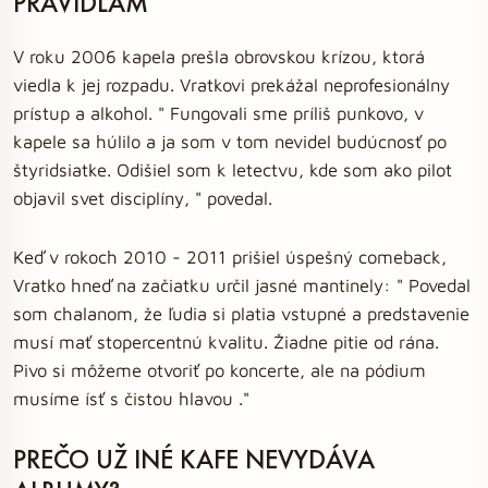
PRAVIDLÁM
V roku 2006 kapela prešla obrovskou krízou, ktorá
viedla k jej rozpadu. Vratkovi prekážal neprofesionálny
prístup a alkohol. " Fungovali sme príliš punkovo, v
kapele sa húlilo a ja som v tom nevidel budúcnosť po
štyridsiatke. Odišiel som k letectvu, kde som ako pilot
objavil svet disciplíny, " povedal.
Keď v rokoch 2010 - 2011 prišiel úspešný comeback,
Vratko hneď na začiatku určil jasné mantinely: " Povedal
som chalanom, že ľudia si platia vstupné a predstavenie
musí mať stopercentnú kvalitu. Žiadne pitie od rána.
Pivo si môžeme otvoriť po koncerte, ale na pódium
musíme ísť s čistou hlavou ."
PREČO UŽ INÉ KAFE NEVYDÁVA