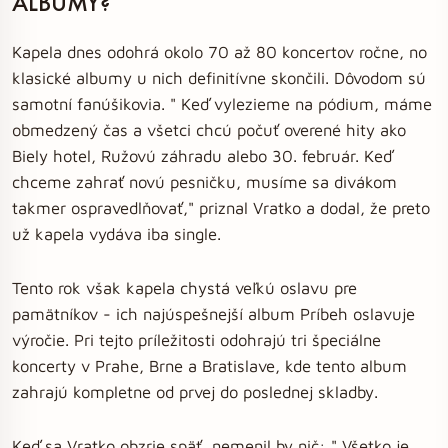
ALBUMY?
Kapela dnes odohrá okolo 70 až 80 koncertov ročne, no
klasické albumy u nich definitívne skončili. Dôvodom sú
samotní fanúšikovia. " Keď vylezieme na pódium, máme
obmedzený čas a všetci chcú počuť overené hity ako
Biely hotel, Ružovú záhradu alebo 30. február. Keď
chceme zahrať novú pesničku, musíme sa divákom
takmer ospravedlňovať," priznal Vratko a dodal, že preto
už kapela vydáva iba single.
Tento rok však kapela chystá veľkú oslavu pre
pamätníkov - ich najúspešnejší album Príbeh oslavuje
výročie. Pri tejto príležitosti odohrajú tri špeciálne
koncerty v Prahe, Brne a Bratislave, kde tento album
zahrajú kompletne od prvej do poslednej skladby.
Keď sa Vratko obzrie späť, nemenil by nič: " Všetko je