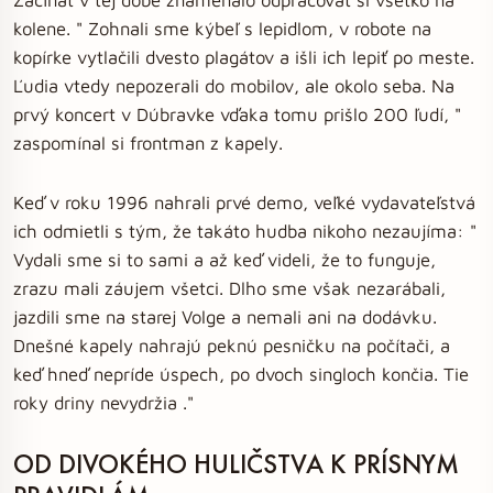
kolene. " Zohnali sme kýbeľ s lepidlom, v robote na
kopírke vytlačili dvesto plagátov a išli ich lepiť po meste.
Ľudia vtedy nepozerali do mobilov, ale okolo seba. Na
prvý koncert v Dúbravke vďaka tomu prišlo 200 ľudí, "
zaspomínal si frontman z kapely.
Keď v roku 1996 nahrali prvé demo, veľké vydavateľstvá
ich odmietli s tým, že takáto hudba nikoho nezaujíma: "
Vydali sme si to sami a až keď videli, že to funguje,
zrazu mali záujem všetci. Dlho sme však nezarábali,
jazdili sme na starej Volge a nemali ani na dodávku.
Dnešné kapely nahrajú peknú pesničku na počítači, a
keď hneď nepríde úspech, po dvoch singloch končia. Tie
roky driny nevydržia ."
OD DIVOKÉHO HULIČSTVA K PRÍSNYM