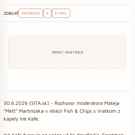
ZDIEĽAŤ
FACEBOOK
X
E-MAIL
MMNT PARTNER
30.6.2026 (SITA.sk) - Rozhovor moderátora Mateja
"Mett" Martinčeka v relácii Fish & Chips s Vratkom z
kapely Iné Kafe.
Iné Kafe funguje na scéne už tri desaťročia. Frontman