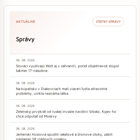
AKTUÁLNE
VŠETKY SPRÁVY
Správy
06. 08. 2026
Slováci využívajú Wolt aj v zahraničí, počet objednávok stúpol
takmer 17-násobne
06. 08. 2026
Na kúpalisku v Diakovciach mali viacerí ľudia zdravotné
problémy, unikla neznáma látka
06. 08. 2026
Zelenskyj prvýkrát od ruskej invázie navštívi Srbsko, Kyjev ho
chce odpútať od Moskvy
06. 08. 2026
Jemenskí Húsíovia spustili raketové a dronové útoky, zabili
najmenej 38 vládnych vojakov