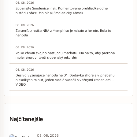
08. 08. 2026
Spoznajte Smolenice inak. Komentovaná prehliadka odhalí
históriu obce, Molpír aj Smolenický zámok
08. 08. 2026
Za smrťou hráča NBA z Memphisu je kokaín a heroín. Bola to
nehoda
08. 08. 2026
Volko chváli svojho nástupcu Machatu. Má na to, aby prekonal
moje rekordy, tvrdí slovenský rekordér
08. 08. 2026
Desivo vyzerajúca nehoda na D1. Dodávka zhorela v priebehu
niekoľkých minút, jeden vodič skončil s vážnymi zraneniami –
VIDEO
Najčítanejšie
08. 08. 2026