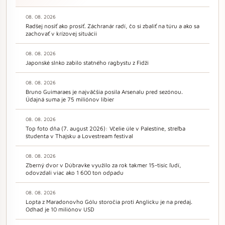
08. 08. 2026
Radšej nosiť ako prosiť. Záchranár radí, čo si zbaliť na túru a ako sa
zachovať v krízovej situácii
08. 08. 2026
Japonské slnko zabilo statného ragbystu z Fidži
08. 08. 2026
Bruno Guimaraes je najväčšia posila Arsenalu pred sezónou.
Údajná suma je 75 miliónov libier
08. 08. 2026
Top foto dňa (7. august 2026): Včelie úle v Palestíne, streľba
študenta v Thajsku a Lovestream festival
08. 08. 2026
Zberný dvor v Dúbravke využilo za rok takmer 15-tisíc ľudí,
odovzdali viac ako 1 600 ton odpadu
08. 08. 2026
Lopta z Maradonovho Gólu storočia proti Anglicku je na predaj.
Odhad je 10 miliónov USD