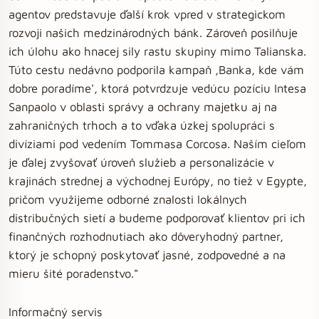
agentov predstavuje ďalší krok vpred v strategickom
rozvoji našich medzinárodných bánk. Zároveň posilňuje
ich úlohu ako hnacej sily rastu skupiny mimo Talianska.
Túto cestu nedávno podporila kampaň ‚Banka, kde vám
dobre poradíme', ktorá potvrdzuje vedúcu pozíciu Intesa
Sanpaolo v oblasti správy a ochrany majetku aj na
zahraničných trhoch a to vďaka úzkej spolupráci s
divíziami pod vedením Tommasa Corcosa. Naším cieľom
je ďalej zvyšovať úroveň služieb a personalizácie v
krajinách strednej a východnej Európy, no tiež v Egypte,
pričom využijeme odborné znalosti lokálnych
distribučných sietí a budeme podporovať klientov pri ich
finančných rozhodnutiach ako dôveryhodný partner,
ktorý je schopný poskytovať jasné, zodpovedné a na
mieru šité poradenstvo."
Informačný servis