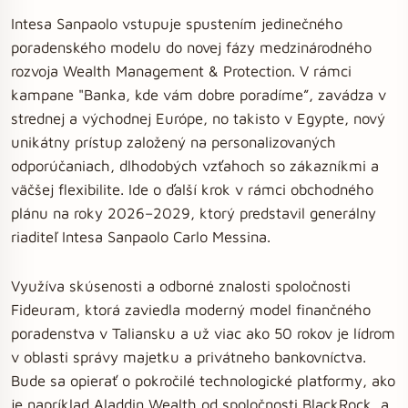
Intesa Sanpaolo vstupuje spustením jedinečného
poradenského modelu do novej fázy medzinárodného
rozvoja Wealth Management & Protection. V rámci
kampane "Banka, kde vám dobre poradíme”, zavádza v
strednej a východnej Európe, no takisto v Egypte, nový
unikátny prístup založený na personalizovaných
odporúčaniach, dlhodobých vzťahoch so zákazníkmi a
väčšej flexibilite. Ide o ďalší krok v rámci obchodného
plánu na roky 2026–2029, ktorý predstavil generálny
riaditeľ Intesa Sanpaolo Carlo Messina.
Využíva skúsenosti a odborné znalosti spoločnosti
Fideuram, ktorá zaviedla moderný model finančného
poradenstva v Taliansku a už viac ako 50 rokov je lídrom
v oblasti správy majetku a privátneho bankovníctva.
Bude sa opierať o pokročilé technologické platformy, ako
je napríklad Aladdin Wealth od spoločnosti BlackRock, a