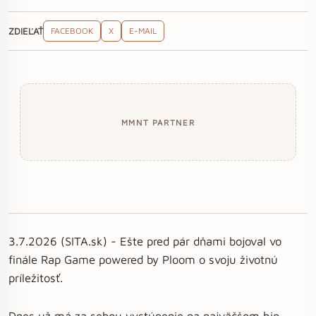
ZDIEĽAŤ
FACEBOOK
X
E-MAIL
MMNT PARTNER
3.7.2026 (SITA.sk) - Ešte pred pár dňami bojoval vo
finále Rap Game powered by Ploom o svoju životnú
príležitosť.
Dnes už má za sebou vystúpenie na najväčšom hip-