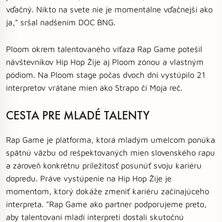
vďačný. Nikto na svete nie je momentálne vďačnejší ako
ja," sršal nadšením DOC BNG.
Ploom okrem talentovaného víťaza Rap Game potešil
návštevníkov Hip Hop Žije aj Ploom zónou a vlastným
pódiom. Na Ploom stage počas dvoch dní vystúpilo 21
interpretov vrátane mien ako Strapo či Moja reč.
CESTA PRE MLADÉ TALENTY
Rap Game je platforma, ktorá mladým umelcom ponúka
spätnú väzbu od rešpektovaných mien slovenského rapu
a zároveň konkrétnu príležitosť posunúť svoju kariéru
dopredu. Práve vystúpenie na Hip Hop Žije je
momentom, ktorý dokáže zmeniť kariéru začínajúceho
interpreta. "Rap Game ako partner podporujeme preto,
aby talentovaní mladí interpreti dostali skutočnú