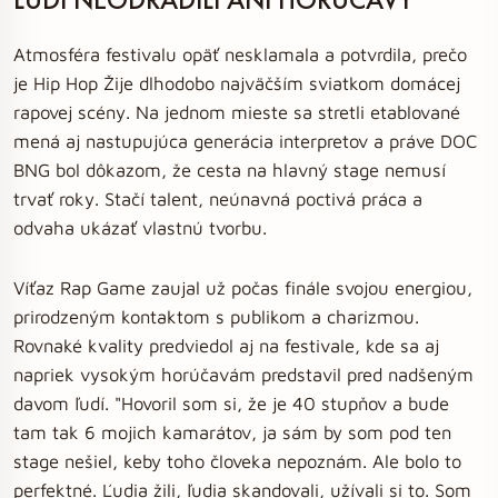
Atmosféra festivalu opäť nesklamala a potvrdila, prečo
je Hip Hop Žije dlhodobo najväčším sviatkom domácej
rapovej scény. Na jednom mieste sa stretli etablované
mená aj nastupujúca generácia interpretov a práve DOC
BNG bol dôkazom, že cesta na hlavný stage nemusí
trvať roky. Stačí talent, neúnavná poctivá práca a
odvaha ukázať vlastnú tvorbu.
Víťaz Rap Game zaujal už počas finále svojou energiou,
prirodzeným kontaktom s publikom a charizmou.
Rovnaké kvality predviedol aj na festivale, kde sa aj
napriek vysokým horúčavám predstavil pred nadšeným
davom ľudí. "Hovoril som si, že je 40 stupňov a bude
tam tak 6 mojich kamarátov, ja sám by som pod ten
stage nešiel, keby toho človeka nepoznám. Ale bolo to
perfektné. Ľudia žili, ľudia skandovali, užívali si to. Som