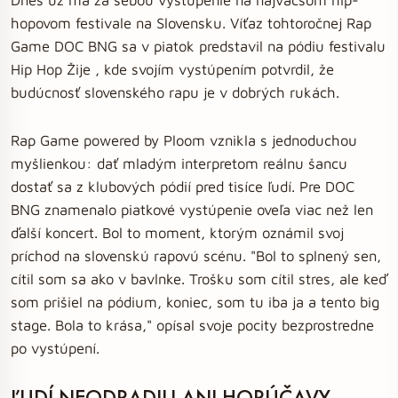
hopovom festivale na Slovensku. Víťaz tohtoročnej Rap
Game DOC BNG sa v piatok predstavil na pódiu festivalu
Hip Hop Žije , kde svojím vystúpením potvrdil, že
budúcnosť slovenského rapu je v dobrých rukách.
Rap Game powered by Ploom vznikla s jednoduchou
myšlienkou: dať mladým interpretom reálnu šancu
dostať sa z klubových pódií pred tisíce ľudí. Pre DOC
BNG znamenalo piatkové vystúpenie oveľa viac než len
ďalší koncert. Bol to moment, ktorým oznámil svoj
príchod na slovenskú rapovú scénu. "Bol to splnený sen,
cítil som sa ako v bavlnke. Trošku som cítil stres, ale keď
som prišiel na pódium, koniec, som tu iba ja a tento big
stage. Bola to krása," opísal svoje pocity bezprostredne
po vystúpení.
ĽUDÍ NEODRADILI ANI HORÚČAVY