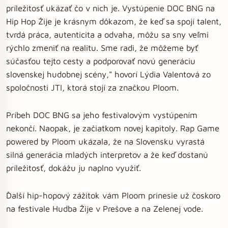
príležitosť ukázať čo v nich je. Vystúpenie DOC BNG na
Hip Hop Žije je krásnym dôkazom, že keď sa spojí talent,
tvrdá práca, autenticita a odvaha, môžu sa sny veľmi
rýchlo zmeniť na realitu. Sme radi, že môžeme byť
súčasťou tejto cesty a podporovať novú generáciu
slovenskej hudobnej scény," hovorí Lýdia Valentová zo
spoločnosti JTI, ktorá stojí za značkou Ploom.
Príbeh DOC BNG sa jeho festivalovým vystúpením
nekončí. Naopak, je začiatkom novej kapitoly. Rap Game
powered by Ploom ukázala, že na Slovensku vyrastá
silná generácia mladých interpretov a že keď dostanú
príležitosť, dokážu ju naplno využiť.
Ďalší hip-hopový zážitok vám Ploom prinesie už čoskoro
na festivale Hudba Žije v Prešove a na Zelenej vode.