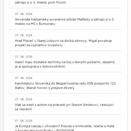
zahrajú si o 3. miesto proti Fínom
07. 08. 2026
Slovenské hádzanárky suverénne zdolali Maďarky a zahrajú si o 5.
miesto na MS v Rumunsku
07. 08. 2026
Hrad Plaveč v Starej Ľubovni sa dočká obnovy, Migaľ považuje
projekt za významnú investíciu
07. 08. 2026
Hasiči majú dostatok techniky na boj s lesnými požiarmi, zásadná
je aj spolupráca s dobrovoľníkmi
07. 08. 2026
Kandidatúru Slovenska do Bezpečnostnej rady OSN podporilo 123
štátov, Blanár hovorí o prejave dôvery
07. 08. 2026
Vlak sa zrazil s autom na priecestí pri Starom Smokovci, cestujúci
sa nezranili
07. 08. 2026
Je Európa naozaj v ohrození? Pravda o kriminalite, islame a mýte
o konzervatívnom Rusku – ROZHOVOR