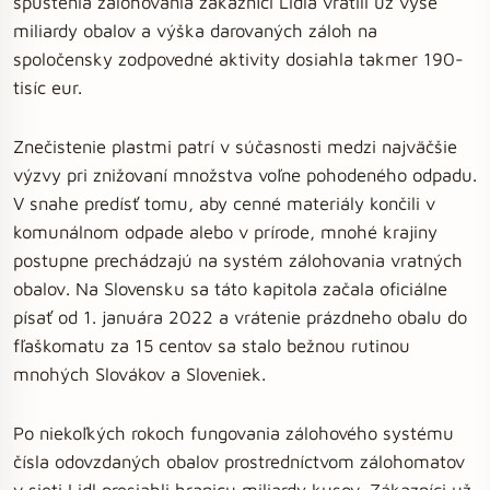
spustenia zálohovania zákazníci Lidla vrátili už vyše
miliardy obalov a výška darovaných záloh na
spoločensky zodpovedné aktivity dosiahla takmer 190-
tisíc eur.
Znečistenie plastmi patrí v súčasnosti medzi najväčšie
výzvy pri znižovaní množstva voľne pohodeného odpadu.
V snahe predísť tomu, aby cenné materiály končili v
komunálnom odpade alebo v prírode, mnohé krajiny
postupne prechádzajú na systém zálohovania vratných
obalov. Na Slovensku sa táto kapitola začala oficiálne
písať od 1. januára 2022 a vrátenie prázdneho obalu do
fľaškomatu za 15 centov sa stalo bežnou rutinou
mnohých Slovákov a Sloveniek.
Po niekoľkých rokoch fungovania zálohového systému
čísla odovzdaných obalov prostredníctvom zálohomatov
v sieti Lidl presiahli hranicu miliardy kusov. Zákazníci už