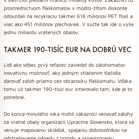
prostredníctvom fľaškomatov v modro-žltom diskonte
odovzdali na recykláciu takmer 616 miliónov PET fliaš a
viac ako 451 miliónov plechoviek. V súčte tak ide o vyše
jednu miliardu vrátených obalov.
TAKMER 190-TISÍC EUR NA DOBRÚ VEC
Lidl ako vôbec prvý reťazec zaviedol do zálohomatov
inovatívnu možnosť, ako jedným stlačením tlačidla
darovať záloh priamo cez obrazovku fľaškomatu. Vďaka
tomu už takmer 190-tisíc eur smerovalo tam, kde je to
potrebné.
Do konca minulého roka mohli zákazníci venovať zálohy
za vratné obaly organizácii Upracme Slovensko, ktorá sa
venuje mapovaniu skládok, spájaniu dobrovoľníkov na
odstraňovanie odpadu z prírody a organizovaniu