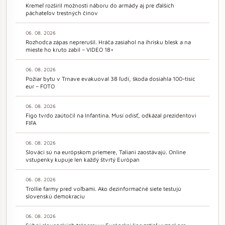
Kremeľ rozšíril možnosti náboru do armády aj pre ďalších
páchateľov trestných činov
06. 08. 2026
Rozhodca zápas neprerušil. Hráča zasiahol na ihrisku blesk a na
mieste ho kruto zabil – VIDEO 18+
06. 08. 2026
Požiar bytu v Trnave evakuoval 38 ľudí, škoda dosiahla 100-tisíc
eur – FOTO
06. 08. 2026
Figo tvrdo zaútočil na Infantina. Musí odísť, odkázal prezidentovi
FIFA
06. 08. 2026
Slováci sú na európskom priemere, Taliani zaostávajú. Online
vstupenky kupuje len každý štvrtý Európan
06. 08. 2026
Trollie farmy pred voľbami. Ako dezinformačné siete testujú
slovenskú demokraciu
06. 08. 2026