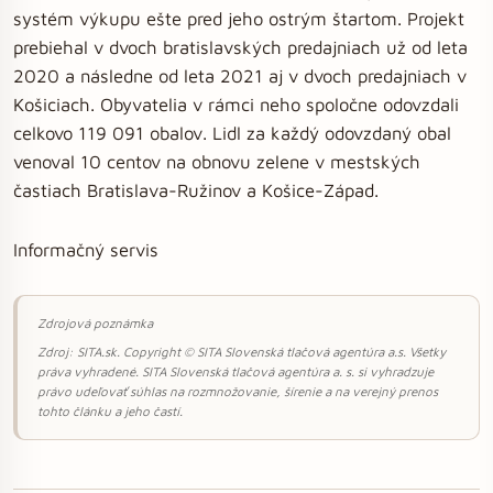
systém výkupu ešte pred jeho ostrým štartom. Projekt
prebiehal v dvoch bratislavských predajniach už od leta
2020 a následne od leta 2021 aj v dvoch predajniach v
Košiciach. Obyvatelia v rámci neho spoločne odovzdali
celkovo 119 091 obalov. Lidl za každý odovzdaný obal
venoval 10 centov na obnovu zelene v mestských
častiach Bratislava-Ružinov a Košice-Západ.
Informačný servis
Zdrojová poznámka
Zdroj: SITA.sk. Copyright © SITA Slovenská tlačová agentúra a.s. Všetky
práva vyhradené. SITA Slovenská tlačová agentúra a. s. si vyhradzuje
právo udeľovať súhlas na rozmnožovanie, šírenie a na verejný prenos
tohto článku a jeho častí.