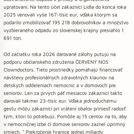
upratovaní. Na tento účel zákazníci Lidla do konca roka
2025 venovali vyše 167-tisíc eur, vďaka ktorým sa
podarilo zmobilizovať 195 218 dobrovoľníkov a množstvo
vyzbieraného odpadu zo slovenskej krajiny presiahlo 1
691 ton.
Od začiatku roka 2026 darované zálohy putujú na
podporu občianskeho združenia ČERVENÝ NOS
Clowndoctors. Tieto prostriedky pomáhajú financovať
návštevy profesionálnych zdravotných klaunov na
detských oddeleniach nemocníc a v domovoch pre
seniorov. Len za prvých päť mesiacov zákazníci takto
darovali takmer 23-tisíc eur. Vďaka jednoduchému
gestu môžu zákazníci pri vrátení obalov priniesť radosť
tým, ktorí to potrebujú. Pomôže aj 15 centov na to, aby
v nemocničnej izbe či domove seniorov zaznel úprimný
smiech. " Prekročenie hranice jednej miliardy