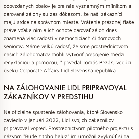
odovzdaných obalov je pre nás významným míľnikom a
darované zálohy sú zas dôkazom, že naši zákazníci
majú srdce na správnom mieste. Vrátenie prázdnej fľaše
práve vďaka nim a ich ochote darovať záloh dnes
znamená viac radosti v nemocniciach či domovoch
seniorov. Máme veľkú radosť, že sme prostredníctvom
našich zálohomatov mohli vytvoriť prepojenie medzi
recykláciou a pomocou, " povedal Tomáš Bezák, vedúci
úseku Corporate Affairs Lidl Slovenská republika.
NA ZÁLOHOVANIE LIDL PRIPRAVOVAL
ZÁKAZNÍKOV V PREDSTIHU
Na oficiálne spustenie zálohovania, ktoré Slovensko
zaviedlo v januári 2022, Lidl svojich zákazníkov
pripravoval vopred. Prostredníctvom pilotného projektu s
názvom "Bude z toho haluz" im umožnil zvyknúť si na