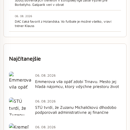
Súboj slovenských trénerov v Európskej lige zatiaľ vyznel pre
Borbélyho. Gašparík verí v obrat
06. 08. 2026
DAC čaká favorit z Holandska. Vo futbale je možné všetko, vraví
tréner Klauss
Najčítanejšie
06. 08. 2026
Emmerova vila opäť zdobí Trnavu. Mesto jej
hľadá nájomcu, ktorý vdýchne priestoru život
06. 08. 2026
STÚ tvrdí, že Zuzanu Michaličkovú dlhodobo
podporovali administratívne aj finančne
06. 08. 2026