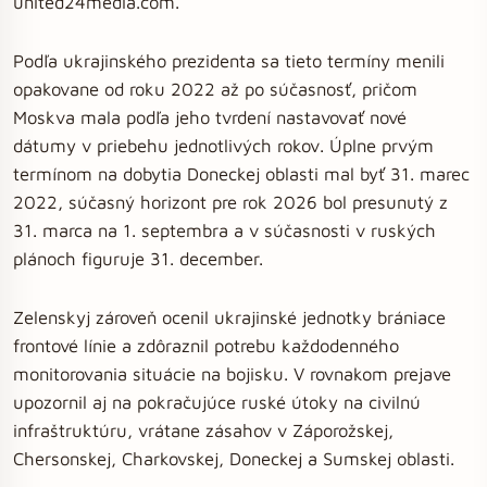
united24media.com.
Podľa ukrajinského prezidenta sa tieto termíny menili
opakovane od roku 2022 až po súčasnosť, pričom
Moskva mala podľa jeho tvrdení nastavovať nové
dátumy v priebehu jednotlivých rokov. Úplne prvým
termínom na dobytia Doneckej oblasti mal byť 31. marec
2022, súčasný horizont pre rok 2026 bol presunutý z
31. marca na 1. septembra a v súčasnosti v ruských
plánoch figuruje 31. december.
Zelenskyj zároveň ocenil ukrajinské jednotky brániace
frontové línie a zdôraznil potrebu každodenného
monitorovania situácie na bojisku. V rovnakom prejave
upozornil aj na pokračujúce ruské útoky na civilnú
infraštruktúru, vrátane zásahov v Záporožskej,
Chersonskej, Charkovskej, Doneckej a Sumskej oblasti.