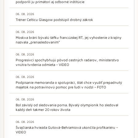
podporili ju primátori aj odborné inštitúcie
06. 08. 2026
Tréner Celticu Glasgow podstúpil drobný zákrok
06. 08. 2026
Moskva bráni bývalú šéfku francúzskej RT, jej vyhostenie z krajiny
nazvala „prenasledovaním“
06. 08. 2026
Progresívci spochybňujú pôvod cestných radarov, ministerstvo
vnútra tvrdenia odmieta – VIDEO
06. 08. 2026
Podpísanie memoranda o spolupráci, štát chce využiť prepadnutý
majetok na potravinovú pomoc pre ľudí v núdzi – FOTO
06. 08. 2026
Bol závislý od sledovania porna. Bývalý olympionik ho sledoval
každý deň takmer 20 rokov života
06. 08. 2026
Švajčiarska hviezda Gutová-Behramiová ukončila profikariéru –
VIDEO