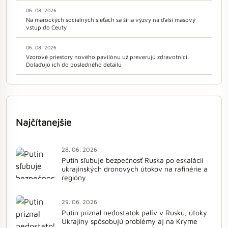
06. 08. 2026
Na marockých sociálnych sieťach sa šíria výzvy na ďalší masový
vstup do Ceuty
06. 08. 2026
Vzorové priestory nového pavilónu už preverujú zdravotníci.
Dolaďujú ich do posledného detailu
Najčítanejšie
28. 06. 2026
Putin sľubuje bezpečnosť Ruska po eskalácii
ukrajinských dronových útokov na rafinérie a
regióny
29. 06. 2026
Putin priznal nedostatok palív v Rusku, útoky
Ukrajiny spôsobujú problémy aj na Kryme