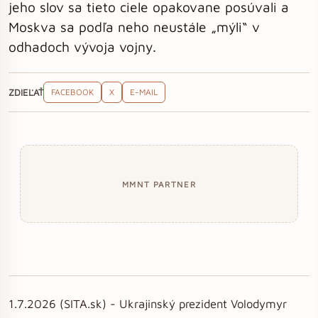
jeho slov sa tieto ciele opakovane posúvali a
Moskva sa podľa neho neustále „mýli“ v
odhadoch vývoja vojny.
ZDIEĽAŤ
FACEBOOK
X
E-MAIL
MMNT PARTNER
1.7.2026 (SITA.sk) - Ukrajinský prezident Volodymyr