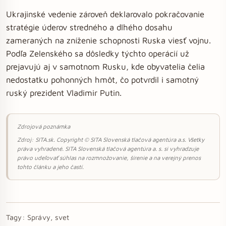
Ukrajinské vedenie zároveň deklarovalo pokračovanie
stratégie úderov stredného a dlhého dosahu
zameraných na zníženie schopnosti Ruska viesť vojnu.
Podľa Zelenského sa dôsledky týchto operácií už
prejavujú aj v samotnom Rusku, kde obyvatelia čelia
nedostatku pohonných hmôt, čo potvrdil i samotný
ruský prezident Vladimir Putin.
Zdrojová poznámka
Zdroj: SITA.sk. Copyright © SITA Slovenská tlačová agentúra a.s. Všetky
práva vyhradené. SITA Slovenská tlačová agentúra a. s. si vyhradzuje
právo udeľovať súhlas na rozmnožovanie, šírenie a na verejný prenos
tohto článku a jeho častí.
Tagy:
Správy, svet