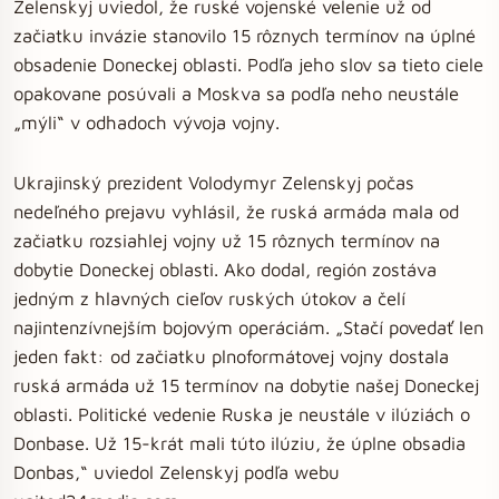
Zelenskyj uviedol, že ruské vojenské velenie už od
začiatku invázie stanovilo 15 rôznych termínov na úplné
obsadenie Doneckej oblasti. Podľa jeho slov sa tieto ciele
opakovane posúvali a Moskva sa podľa neho neustále
„mýli“ v odhadoch vývoja vojny.
Ukrajinský prezident Volodymyr Zelenskyj počas
nedeľného prejavu vyhlásil, že ruská armáda mala od
začiatku rozsiahlej vojny už 15 rôznych termínov na
dobytie Doneckej oblasti. Ako dodal, región zostáva
jedným z hlavných cieľov ruských útokov a čelí
najintenzívnejším bojovým operáciám. „Stačí povedať len
jeden fakt: od začiatku plnoformátovej vojny dostala
ruská armáda už 15 termínov na dobytie našej Doneckej
oblasti. Politické vedenie Ruska je neustále v ilúziách o
Donbase. Už 15-krát mali túto ilúziu, že úplne obsadia
Donbas,“ uviedol Zelenskyj podľa webu