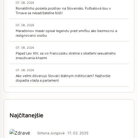
07. 08. 2026
Ronaldinho posiela pozdrav na Slovensko. Futbalová šou v
Trnave sa nezadržateľne blíži!
07. 08. 2026
Maradonov masér opísal legendu pred smrťou ako bezmocnú a
rezignovanú osobu
07. 08. 2026
Pápež Lev XIV. sa vo Francúzsku stretne s obeťami sexuálneho
zneužívania kňazmi
07. 08. 2026
Ako veľmi dôverujú Slováci štátnym inštitúciám? Najhoršie
dopadla vláda a parlament
Najčítanejšie
Simona Jurigová · 17. 02. 2025