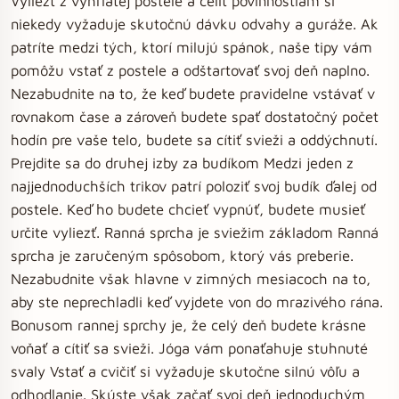
Vyliezť z vyhriatej postele a čeliť povinnostiam si
niekedy vyžaduje skutočnú dávku odvahy a guráže. Ak
patríte medzi tých, ktorí milujú spánok, naše tipy vám
pomôžu vstať z postele a odštartovať svoj deň naplno.
Nezabudnite na to, že keď budete pravidelne vstávať v
rovnakom čase a zároveň budete spať dostatočný počet
hodín pre vaše telo, budete sa cítiť svieži a oddýchnutí.
Prejdite sa do druhej izby za budíkom Medzi jeden z
najjednoduchších trikov patrí poloziť svoj budík ďalej od
postele. Keď ho budete chcieť vypnúť, budete musieť
určite vyliezť. Ranná sprcha je sviežim základom Ranná
sprcha je zaručeným spôsobom, ktorý vás preberie.
Nezabudnite však hlavne v zimných mesiacoch na to,
aby ste neprechladli keď vyjdete von do mrazivého rána.
Bonusom rannej sprchy je, že celý deň budete krásne
voňať a cítiť sa svieži. Jóga vám ponaťahuje stuhnuté
svaly Vstať a cvičiť si vyžaduje skutočne silnú vôľu a
odhodlanie. Skúste však začať svoj deň jednoduchým