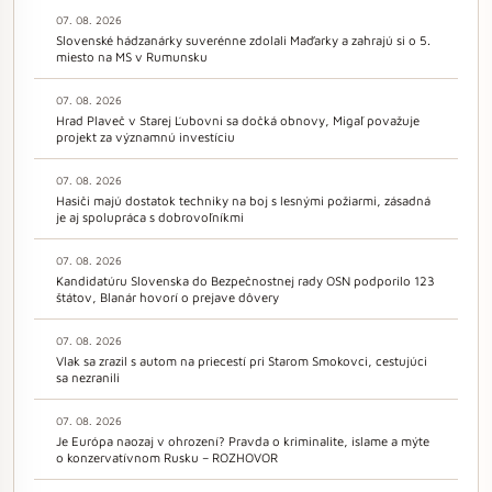
07. 08. 2026
Slovenské hádzanárky suverénne zdolali Maďarky a zahrajú si o 5.
miesto na MS v Rumunsku
07. 08. 2026
Hrad Plaveč v Starej Ľubovni sa dočká obnovy, Migaľ považuje
projekt za významnú investíciu
07. 08. 2026
Hasiči majú dostatok techniky na boj s lesnými požiarmi, zásadná
je aj spolupráca s dobrovoľníkmi
07. 08. 2026
Kandidatúru Slovenska do Bezpečnostnej rady OSN podporilo 123
štátov, Blanár hovorí o prejave dôvery
07. 08. 2026
Vlak sa zrazil s autom na priecestí pri Starom Smokovci, cestujúci
sa nezranili
07. 08. 2026
Je Európa naozaj v ohrození? Pravda o kriminalite, islame a mýte
o konzervatívnom Rusku – ROZHOVOR