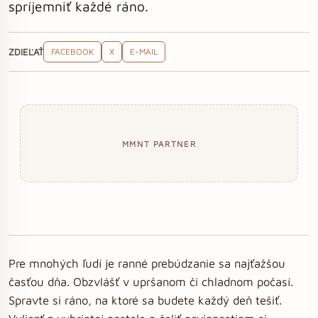
spríjemniť každé ráno.
ZDIEĽAŤ
FACEBOOK
X
E-MAIL
MMNT PARTNER
Pre mnohých ľudí je ranné prebúdzanie sa najťažšou
časťou dňa. Obzvlášť v upršanom či chladnom počasí.
Spravte si ráno, na ktoré sa budete každý deň tešiť.