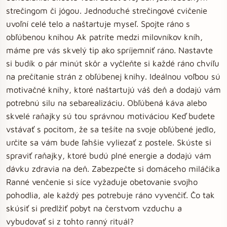
strečingom či jógou. Jednoduché strečingové cvičenie
uvoľní celé telo a naštartuje myseľ. Spojte ráno s
obľúbenou knihou Ak patríte medzi milovníkov kníh,
máme pre vás skvelý tip ako spríjemniť ráno. Nastavte
si budík o pár minút skôr a vyčleňte si každé ráno chvíľu
na prečítanie strán z obľúbenej knihy. Ideálnou voľbou sú
motivačné knihy, ktoré naštartujú váš deň a dodajú vám
potrebnú silu na sebarealizáciu. Obľúbená káva alebo
skvelé raňajky sú tou správnou motiváciou Keď budete
vstávať s pocitom, že sa tešíte na svoje obľúbené jedlo,
určite sa vám bude ľahšie vyliezať z postele. Skúste si
spraviť raňajky, ktoré budú plné energie a dodajú vám
dávku zdravia na deň. Zabezpečte si domáceho miláčika
Ranné venčenie si síce vyžaduje obetovanie svojho
pohodlia, ale každý pes potrebuje ráno vyvenčiť. Čo tak
skúsiť si predlžiť pobyt na čerstvom vzduchu a
vybudovať si z tohto ranný rituál?