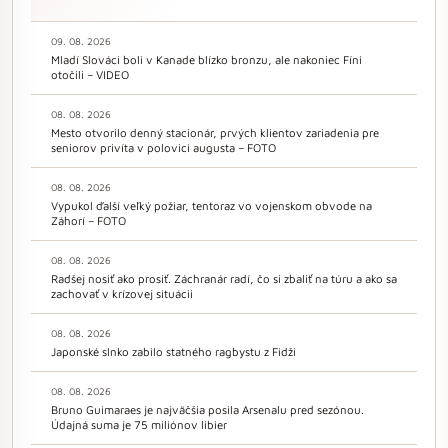
09. 08. 2026
Mladí Slováci boli v Kanade blízko bronzu, ale nakoniec Fíni
otočili – VIDEO
08. 08. 2026
Mesto otvorilo denný stacionár, prvých klientov zariadenia pre
seniorov privíta v polovici augusta – FOTO
08. 08. 2026
Vypukol ďalší veľký požiar, tentoraz vo vojenskom obvode na
Záhorí – FOTO
08. 08. 2026
Radšej nosiť ako prosiť. Záchranár radí, čo si zbaliť na túru a ako sa
zachovať v krízovej situácii
08. 08. 2026
Japonské slnko zabilo statného ragbystu z Fidži
08. 08. 2026
Bruno Guimaraes je najväčšia posila Arsenalu pred sezónou.
Údajná suma je 75 miliónov libier