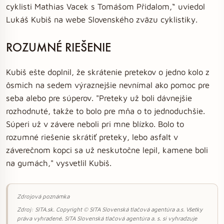
cyklisti Mathias Vacek s Tomášom Přidalom,“ uviedol
Lukáš Kubiš na webe Slovenského zväzu cyklistiky.
ROZUMNÉ RIEŠENIE
Kubiš ešte doplnil, že skrátenie pretekov o jedno kolo z
ôsmich na sedem výraznejšie nevnímal ako pomoc pre
seba alebo pre súperov. "Preteky už boli dávnejšie
rozhodnuté, takže to bolo pre mňa o to jednoduchšie.
Súperi už v závere neboli pri mne blízko. Bolo to
rozumné riešenie skrátiť preteky, lebo asfalt v
záverečnom kopci sa už neskutočne lepil, kamene boli
na gumách," vysvetlil Kubiš.
Zdrojová poznámka
Zdroj: SITA.sk. Copyright © SITA Slovenská tlačová agentúra a.s. Všetky
práva vyhradené. SITA Slovenská tlačová agentúra a. s. si vyhradzuje