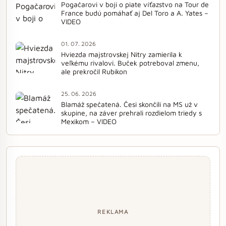
Pogačarovi v boji o piate víťazstvo na Tour de
France budú pomáhať aj Del Toro a A. Yates –
VIDEO
01. 07. 2026
Hviezda majstrovskej Nitry zamierila k
veľkému rivalovi. Buček potreboval zmenu,
ale prekročil Rubikon
25. 06. 2026
Blamáž spečatená. Česi skončili na MS už v
skupine, na záver prehrali rozdielom triedy s
Mexikom – VIDEO
REKLAMA