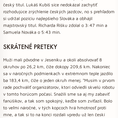
český titul. Lukáš Kubiš síce nedokázal zachytiť
rozhodujúce zrýchlenie českých jazdcov, no s prehľadom
si udržal pozíciu najlepšieho Slováka a obhájil
majstrovský titul. Richarda Rišku zdolal o 3:47 min a
Samuela Nováka o 5:43 min.
SKRÁTENÉ PRETEKY
Muži mali pôvodne v Jeseníku a okolí absolvovať 8
okruhov po 26,2 km, čiže dokopy 209,6 km. Nakoniec
sa v náročných podmienkach v extrémnom teple jazdilo
ba 183,4 km, čiže o jeden okruh menej. "Musím v prvom
rade pochváliť organizátorov, ktorí odviedli skvelú robotu
v tomto horúcom počasí. Snažili sme sa aj my zabaviť
fanúšikov, a tak som spokojný, keďže som zvíťazil. Bolo
to veľmi náročné, v tých kopcoch hrá hmotnosť proti
mne, a tak si to na konci rozdali vpredu už len českí