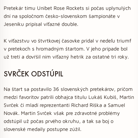
Pretekár tímu Unibet Rose Rockets si počas uplynulých
dní na spoločnom česko-slovenskom šampionáte v
Jeseníku pripísal víťazné double.
K víťazstvu vo štvrtkovej časovke pridal v nedeľu triumf
v pretekoch s hromadným štartom. V jeho prípade bol
už tretí a dovŕšil ním víťazný hetrik za ostatné tri roky.
SVRČEK ODSTÚPIL
Na štart sa postavilo 36 slovenských pretekárov, pričom
medzi favoritov patrili obhajca titulu Lukáš Kubiš, Martin
Svrček či mladí reprezentanti Richard Riška a Samuel
Novák. Martin Svrček však pre zdravotné problémy
odstúpil už počas prvého okruhu, a tak sa boj o
slovenské medaily postupne zúžil.