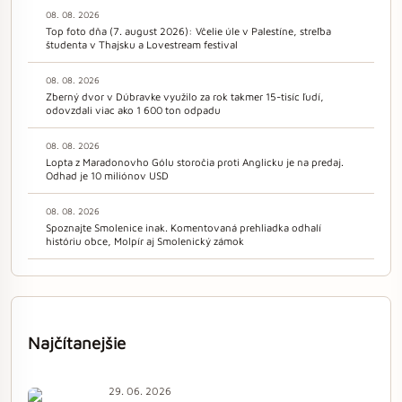
08. 08. 2026
Top foto dňa (7. august 2026): Včelie úle v Palestíne, streľba
študenta v Thajsku a Lovestream festival
08. 08. 2026
Zberný dvor v Dúbravke využilo za rok takmer 15-tisíc ľudí,
odovzdali viac ako 1 600 ton odpadu
08. 08. 2026
Lopta z Maradonovho Gólu storočia proti Anglicku je na predaj.
Odhad je 10 miliónov USD
08. 08. 2026
Spoznajte Smolenice inak. Komentovaná prehliadka odhalí
históriu obce, Molpír aj Smolenický zámok
Najčítanejšie
29. 06. 2026