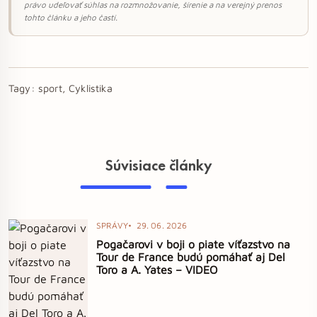
právo udeľovať súhlas na rozmnožovanie, šírenie a na verejný prenos
tohto článku a jeho častí.
Tagy:
sport, Cyklistika
Súvisiace články
SPRÁVY
29. 06. 2026
Pogačarovi v boji o piate víťazstvo na
Tour de France budú pomáhať aj Del
Toro a A. Yates – VIDEO