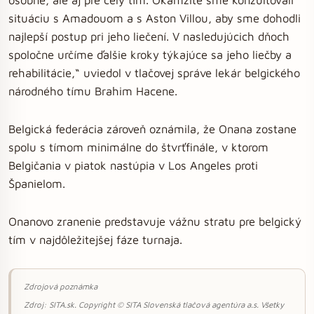
situáciu s Amadouom a s Aston Villou, aby sme dohodli
najlepší postup pri jeho liečení. V nasledujúcich dňoch
spoločne určíme ďalšie kroky týkajúce sa jeho liečby a
rehabilitácie,“ uviedol v tlačovej správe lekár belgického
národného tímu Brahim Hacene.
Belgická federácia zároveň oznámila, že Onana zostane
spolu s tímom minimálne do štvrťfinále, v ktorom
Belgičania v piatok nastúpia v Los Angeles proti
Španielom.
Onanovo zranenie predstavuje vážnu stratu pre belgický
tím v najdôležitejšej fáze turnaja.
Zdrojová poznámka
Zdroj: SITA.sk. Copyright © SITA Slovenská tlačová agentúra a.s. Všetky