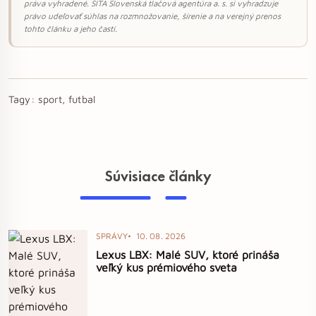
práva vyhradené. SITA Slovenská tlačová agentúra a. s. si vyhradzuje
právo udeľovať súhlas na rozmnožovanie, šírenie a na verejný prenos
tohto článku a jeho častí.
Tagy:
sport, futbal
Súvisiace články
SPRÁVY
10. 08. 2026
Lexus LBX: Malé SUV, ktoré prináša
veľký kus prémiového sveta