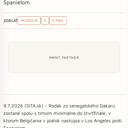
Španielom.
ZDIEĽAŤ
FACEBOOK
X
E-MAIL
MMNT PARTNER
9.7.2026 (SITA.sk) - Rodák zo senegalského Dakaru
zostane spolu s tímom minimálne do štvrťfinále, v
ktorom Belgičania v piatok nastúpia v Los Angeles proti
Španielom.