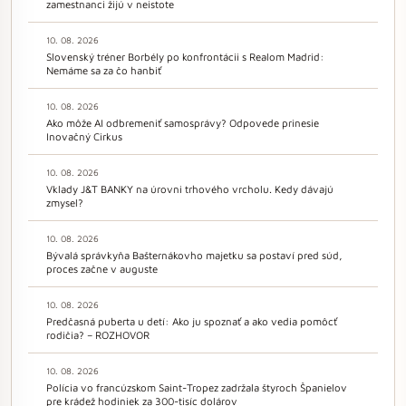
zamestnanci žijú v neistote
10. 08. 2026
Slovenský tréner Borbély po konfrontácii s Realom Madrid:
Nemáme sa za čo hanbiť
10. 08. 2026
Ako môže AI odbremeniť samosprávy? Odpovede prinesie
Inovačný Cirkus
10. 08. 2026
Vklady J&T BANKY na úrovni trhového vrcholu. Kedy dávajú
zmysel?
10. 08. 2026
Bývalá správkyňa Bašternákovho majetku sa postaví pred súd,
proces začne v auguste
10. 08. 2026
Predčasná puberta u detí: Ako ju spoznať a ako vedia pomôcť
rodičia? – ROZHOVOR
10. 08. 2026
Polícia vo francúzskom Saint-Tropez zadržala štyroch Španielov
pre krádež hodiniek za 300-tisíc dolárov