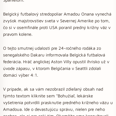
Belgický futbalový stredopoliar Amadou Onana vynechá
zvyšok majstrovstiev sveta v Severnej Amerike po tom,
čo si v osemfinále proti USA poranil predný krížny väz v
pravom kolene.
O tejto smutnej udalosti pre 24-ročného rodáka zo
senegalského Dakaru informovala Belgická futbalová
federácia. Hráč anglickej Aston Villy opustil ihrisko už v
úvode zápasu, v ktorom Belgičania v Seattli zdolali
domáci výber 4:1.
V prípade, ak sa vám nezobrazil zdieľaný obsah nad
týmto textom kliknite sem "Bohužiaľ, lekárske
vyšetrenia potvrdili prasknutie predného krížneho väzu u
Amadoua. Ide o devastujúcu správu, nielen pre neho
osobne, ale aj pre celý tím. Okamžite sme konzultovali