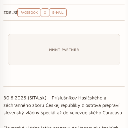
ZDIEĽAŤ
FACEBOOK
X
E-MAIL
MMNT PARTNER
30.6.2026 (SITA.sk) - Príslušníkov Hasičského a
záchranného zboru Českej republiky z ostrova prepraví
slovenský vládny špeciál až do venezuelského Caracasu.
Slovenská vládna letka prepraví do Venezuely českých