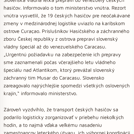
hasičov. Informovalo o tom ministerstvo vnútra. Rezort
vnútra vysvetlil, že 19 českých hasičov pre neočakávané
zmeny v medzinárodnej logistike uviazlo na karibskom
ostrove Curaçao. Príslušníkov Hasičského a záchranného
zboru Českej republiky z ostrova prepraví slovenský
vládny špeciál až do venezuelského Caracasu.
„Urgentnú požiadavku na zabezpečenie ich prepravy
sme zaznamenali počas včerajšieho letu vládneho
špeciálu nad Atlantikom, ktorý prevážal slovenský
záchranný tím Musar do Caracasu. Slovensko
zareagovalo najrýchlejšie spomedzi všetkých oslovených
krajín,“ informovalo ministerstvo.
Zároveň vyzdvihlo, že transport českých hasičov sa
podarilo logisticky zorganizovať v priebehu niekoľkých
hodín, a to najmä vďaka veľkému nasadeniu
zamestnancov leteckého útvaru, ich výbornej koordinácii