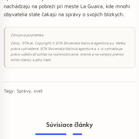
nachádzajú na pobreží pri meste La Guaira, kde mnohí
obyvatelia stále čakajú na správy o svojich blízkych.
Zdrojová poznámka
Zdroj: SITA.sk. Copyright © SITA Slovenská tlačová agentúra a.s. Všetky
práva vyhradené. SITA Slovenská tlačová agentúra a. s. si vyhradzuje
právo udeľovať súhlas na rozmnožovanie, šírenie a na verejný prenos
tohto článku a jeho častí.
Tagy:
Správy, svet
Súvisiace články