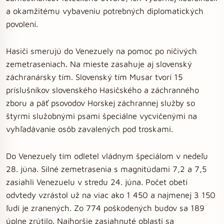
a okamžitému vybaveniu potrebných diplomatických
povolení.
Hasiči smerujú do Venezuely na pomoc po ničivých
zemetraseniach. Na mieste zasahuje aj slovenský
záchranársky tím. Slovenský tím Musar tvorí 15
príslušníkov slovenského Hasičského a záchranného
zboru a päť psovodov Horskej záchrannej služby so
štyrmi služobnými psami špeciálne vycvičenými na
vyhľadávanie osôb zavalených pod troskami.
Do Venezuely tím odletel vládnym špeciálom v nedeľu
28. júna. Silné zemetrasenia s magnitúdami 7,2 a 7,5
zasiahli Venezuelu v stredu 24. júna. Počet obetí
odvtedy vzrástol už na viac ako 1 450 a najmenej 3 150
ľudí je zranených. Zo 774 poškodených budov sa 189
úplne zrútilo. Najhoršie zasiahnuté oblasti sa