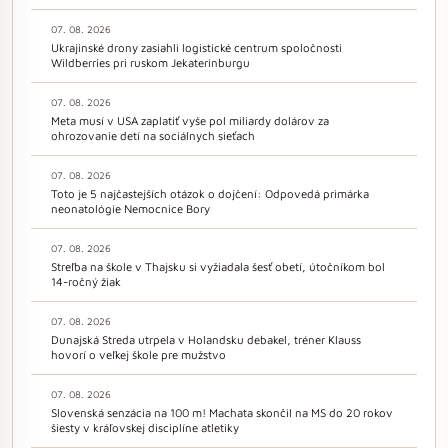
07. 08. 2026
Ukrajinské drony zasiahli logistické centrum spoločnosti
Wildberries pri ruskom Jekaterinburgu
07. 08. 2026
Meta musí v USA zaplatiť vyše pol miliardy dolárov za
ohrozovanie detí na sociálnych sieťach
07. 08. 2026
Toto je 5 najčastejších otázok o dojčení: Odpovedá primárka
neonatológie Nemocnice Bory
07. 08. 2026
Streľba na škole v Thajsku si vyžiadala šesť obetí, útočníkom bol
14-ročný žiak
07. 08. 2026
Dunajská Streda utrpela v Holandsku debakel, tréner Klauss
hovorí o veľkej škole pre mužstvo
07. 08. 2026
Slovenská senzácia na 100 m! Machata skončil na MS do 20 rokov
šiesty v kráľovskej disciplíne atletiky