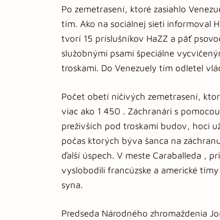
Po zemetrasení, ktoré zasiahlo Venezu
tím. Ako na sociálnej sieti informoval
tvorí 15 príslušníkov HaZZ a päť psovo
služobnými psami špeciálne vycvičen
troskami. Do Venezuely tím odletel vl
Počet obetí ničivých zemetrasení, ktor
viac ako 1 450 . Záchranári s pomocou
preživších pod troskami budov, hoci už
počas ktorých býva šanca na záchranu
ďalší úspech. V meste Caraballeda , pr
vyslobodili francúzske a americké tím
syna.
Predseda Národného zhromaždenia Jor