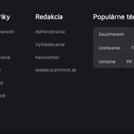
iky
Redakcia
Populárne t
mavosti
Administrácia
Zaujímavosti
Vyhľadávanie
Cestovanie
T
vanie
Newsletter
Užitočné
PR
y
redakcia@mmnt.sk
ie
čné