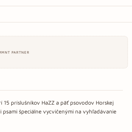
MMNT PARTNER
rí 15 príslušníkov HaZZ a päť psovodov Horskej
mi psami špeciálne vycvičenými na vyhľadávanie