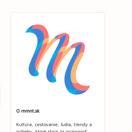
O mmnt.sk
Kultúra, cestovanie, ľudia, trendy a
príbehy, ktoré stoja za pozornosť.