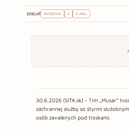
ZDIEĽAŤ
FACEBOOK
X
E-MAIL
30.6.2026 (SITA.sk) - Tím „Musar“ tvo
záchrannej služby so štyrmi služobný
osôb zavalených pod troskami.