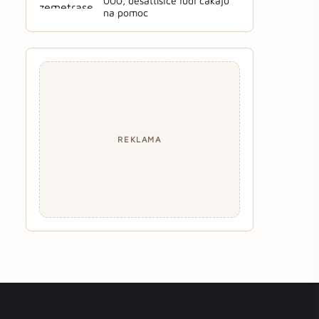
000, desaťtisíce ľudí čakajú
na pomoc
REKLAMA