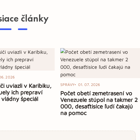
siace články
06. 2026
či uviazli v Karibiku,
SPRÁVY
01. 07. 2026
ely ich prepraví
Počet obetí zemetrasení vo
 vládny špeciál
Venezuele stúpol na takmer 2
000, desaťtisíce ľudí čakajú
na pomoc