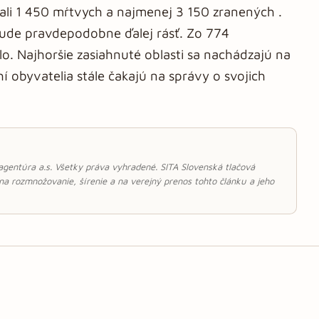
dali 1 450 mŕtvych a najmenej 3 150 zranených .
 bude pravdepodobne ďalej rásť. Zo 774
o. Najhoršie zasiahnuté oblasti sa nachádzajú na
í obyvatelia stále čakajú na správy o svojich
 agentúra a.s. Všetky práva vyhradené. SITA Slovenská tlačová
 na rozmnožovanie, šírenie a na verejný prenos tohto článku a jeho