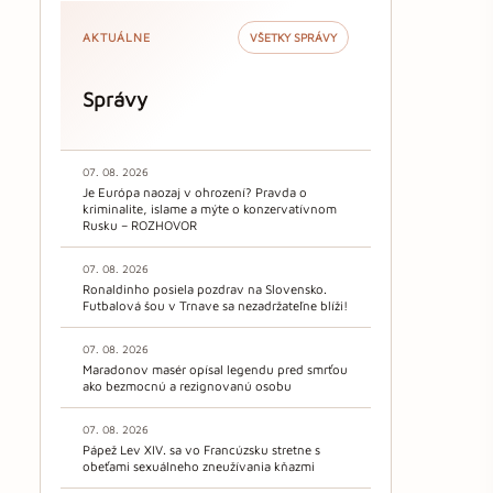
AKTUÁLNE
VŠETKY SPRÁVY
Správy
07. 08. 2026
Je Európa naozaj v ohrození? Pravda o
kriminalite, islame a mýte o konzervatívnom
Rusku – ROZHOVOR
07. 08. 2026
Ronaldinho posiela pozdrav na Slovensko.
Futbalová šou v Trnave sa nezadržateľne blíži!
07. 08. 2026
Maradonov masér opísal legendu pred smrťou
ako bezmocnú a rezignovanú osobu
07. 08. 2026
Pápež Lev XIV. sa vo Francúzsku stretne s
obeťami sexuálneho zneužívania kňazmi