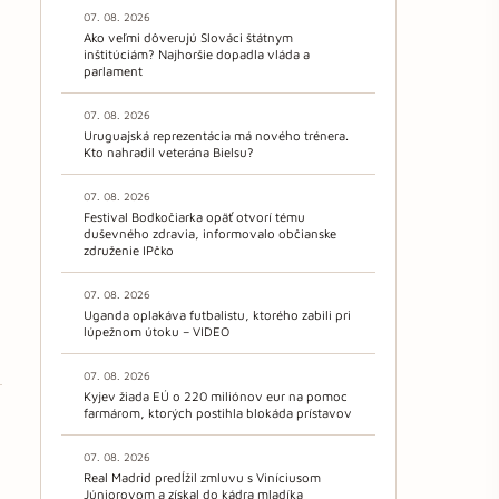
07. 08. 2026
Ako veľmi dôverujú Slováci štátnym
inštitúciám? Najhoršie dopadla vláda a
parlament
07. 08. 2026
Uruguajská reprezentácia má nového trénera.
Kto nahradil veterána Bielsu?
07. 08. 2026
Festival Bodkočiarka opäť otvorí tému
duševného zdravia, informovalo občianske
združenie IPčko
07. 08. 2026
Uganda oplakáva futbalistu, ktorého zabili pri
lúpežnom útoku – VIDEO
07. 08. 2026
Kyjev žiada EÚ o 220 miliónov eur na pomoc
farmárom, ktorých postihla blokáda prístavov
07. 08. 2026
Real Madrid predĺžil zmluvu s Viníciusom
Júniorovom a získal do kádra mladíka