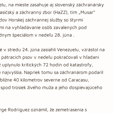
elu, na mieste zasahuje aj slovenský záchranársky
 Hasičský a záchranný zbor (HaZZ), tím „Musar“
dov Horskej záchrannej služby so štyrmi
ými na vyhľadávanie osôb zavalených pod
ádnym špeciálom v nedeľu 28. júna .
é v stredu 24. júna zasiahli Venezuelu, vzrástol na
 pátracích psov v nedeľu pokračovali v hľadaní
 uplynulo kritických 72 hodín od katastrofy,
 najvyššia. Napriek tomu sa záchranárom podaril
ibližne 40 kilometrov severne od Caracasu,
y spod trosiek živého muža a jeho dospievajúceho
ge Rodríguez oznámil, že zemetrasenia s