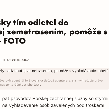
ky tím odletel do
ej zemetrasením, pomôže s
– FOTO
30T07:38:30.346Z
áva vyhradené. SITA Slovenská tlačová agentúra a. s. si vyhradzuje právo
os tohto článku a jeho častí.
a päť psovodov Horskej záchrannej služby so štyrmi
i na vyhľadávanie osôb zavalených pod troskami.