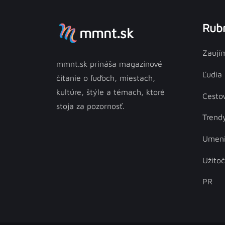
Rubr
mmnt.sk
Zaují
mmnt.sk prináša magazínové
Ľudia
čítanie o ľuďoch, miestach,
kultúre, štýle a témach, ktoré
Cesto
stoja za pozornosť.
Trend
Umen
Užito
PR