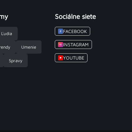
émy
Sociálne siete
FACEBOOK
F
Ľudia
INSTAGRAM
IG
rendy
Umenie
YOUTUBE
▶
Spravy