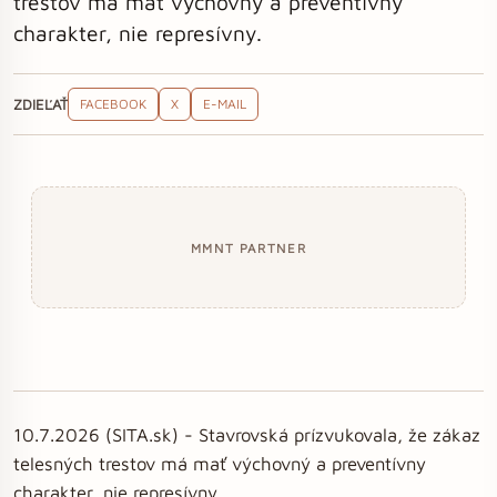
trestov má mať výchovný a preventívny
charakter, nie represívny.
ZDIEĽAŤ
FACEBOOK
X
E-MAIL
MMNT PARTNER
10.7.2026 (SITA.sk) - Stavrovská prízvukovala, že zákaz
telesných trestov má mať výchovný a preventívny
charakter, nie represívny.