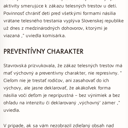
aktivity smerujúce k zákazu telesných trestov u detí.
Povinnosť chrániť deti pred všetkými formami násilia
vrátane telesného trestania vyplýva Slovenskej republike
už dnes z medzinárodných dohovorov, ktorými je
viazaná ," uviedla komisárka.
PREVENTÍVNY CHARAKTER
Stavrovská prízvukovala, že zákaz telesných trestov má
mať výchovný a preventívny charakter, nie represívny. "
Cieľom nie je trestať rodičov, ani zasahovať do ich
výchovy, ale jasne deklarovať, že akákoľvek forma
násilia voči deťom je neprípustná – bez výnimiek a bez
ohľadu na intenzitu či deklarovaný ‚výchovný‘ zámer ,"
uviedla.
V prípade, ak sa vám nezobrazil zdieľaný obsah nad