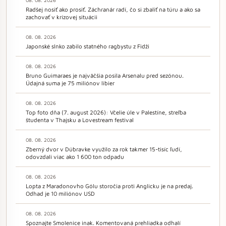
Radšej nosiť ako prosiť. Záchranár radí, čo si zbaliť na túru a ako sa
zachovať v krízovej situácii
08. 08. 2026
Japonské slnko zabilo statného ragbystu z Fidži
08. 08. 2026
Bruno Guimaraes je najväčšia posila Arsenalu pred sezónou.
Údajná suma je 75 miliónov libier
08. 08. 2026
Top foto dňa (7. august 2026): Včelie úle v Palestíne, streľba
študenta v Thajsku a Lovestream festival
08. 08. 2026
Zberný dvor v Dúbravke využilo za rok takmer 15-tisíc ľudí,
odovzdali viac ako 1 600 ton odpadu
08. 08. 2026
Lopta z Maradonovho Gólu storočia proti Anglicku je na predaj.
Odhad je 10 miliónov USD
08. 08. 2026
Spoznajte Smolenice inak. Komentovaná prehliadka odhalí