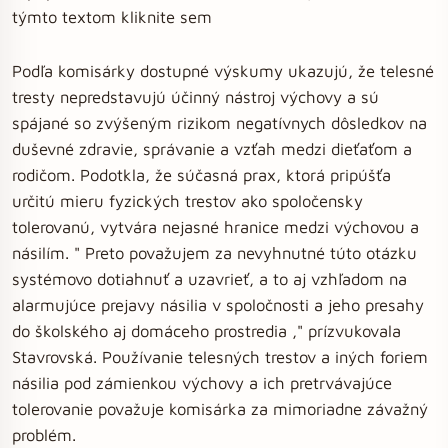
týmto textom kliknite sem
Podľa komisárky dostupné výskumy ukazujú, že telesné
tresty nepredstavujú účinný nástroj výchovy a sú
spájané so zvýšeným rizikom negatívnych dôsledkov na
duševné zdravie, správanie a vzťah medzi dieťaťom a
rodičom. Podotkla, že súčasná prax, ktorá pripúšťa
určitú mieru fyzických trestov ako spoločensky
tolerovanú, vytvára nejasné hranice medzi výchovou a
násilím. " Preto považujem za nevyhnutné túto otázku
systémovo dotiahnuť a uzavrieť, a to aj vzhľadom na
alarmujúce prejavy násilia v spoločnosti a jeho presahy
do školského aj domáceho prostredia ," prízvukovala
Stavrovská. Používanie telesných trestov a iných foriem
násilia pod zámienkou výchovy a ich pretrvávajúce
tolerovanie považuje komisárka za mimoriadne závažný
problém.