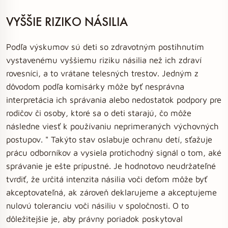
VYŠŠIE RIZIKO NÁSILIA
Podľa výskumov sú deti so zdravotným postihnutím
vystavenému vyššiemu riziku násilia než ich zdraví
rovesníci, a to vrátane telesných trestov. Jedným z
dôvodom podľa komisárky môže byť nesprávna
interpretácia ich správania alebo nedostatok podpory pre
rodičov či osoby, ktoré sa o deti starajú, čo môže
následne viesť k používaniu neprimeraných výchovných
postupov. " Takýto stav oslabuje ochranu detí, sťažuje
prácu odborníkov a vysiela protichodný signál o tom, aké
správanie je ešte prípustné. Je hodnotovo neudržateľné
tvrdiť, že určitá intenzita násilia voči deťom môže byť
akceptovateľná, ak zároveň deklarujeme a akceptujeme
nulovú toleranciu voči násiliu v spoločnosti. O to
dôležitejšie je, aby právny poriadok poskytoval