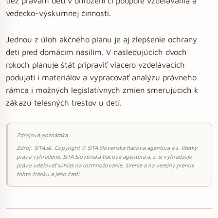
tiež právam detí v ohrození či podpore vzdelávania a
vedecko-výskumnej činnosti.
Jednou z úloh akčného plánu je aj zlepšenie ochrany
detí pred domácim násilím. V nasledujúcich dvoch
rokoch plánuje štát pripraviť viacero vzdelávacích
podujatí i materiálov a vypracovať analýzu právneho
rámca i možných legislatívnych zmien smerujúcich k
zákazu telesných trestov u detí.
Zdrojová poznámka
Zdroj: SITA.sk. Copyright © SITA Slovenská tlačová agentúra a.s. Všetky
práva vyhradené. SITA Slovenská tlačová agentúra a. s. si vyhradzuje
právo udeľovať súhlas na rozmnožovanie, šírenie a na verejný prenos
tohto článku a jeho častí.