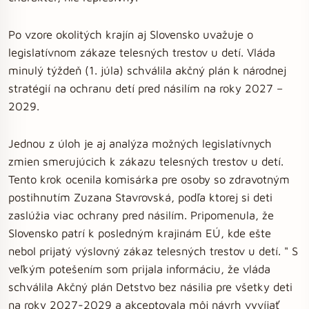
Po vzore okolitých krajín aj Slovensko uvažuje o
legislatívnom zákaze telesných trestov u detí. Vláda
minulý týždeň (1. júla) schválila akčný plán k národnej
stratégií na ochranu detí pred násilím na roky 2027 –
2029.
Jednou z úloh je aj analýza možných legislatívnych
zmien smerujúcich k zákazu telesných trestov u detí.
Tento krok ocenila komisárka pre osoby so zdravotným
postihnutím Zuzana Stavrovská, podľa ktorej si deti
zaslúžia viac ochrany pred násilím. Pripomenula, že
Slovensko patrí k posledným krajinám EÚ, kde ešte
nebol prijatý výslovný zákaz telesných trestov u detí. " S
veľkým potešením som prijala informáciu, že vláda
schválila Akčný plán Detstvo bez násilia pre všetky deti
na roky 2027-2029 a akceptovala môj návrh vyvíjať