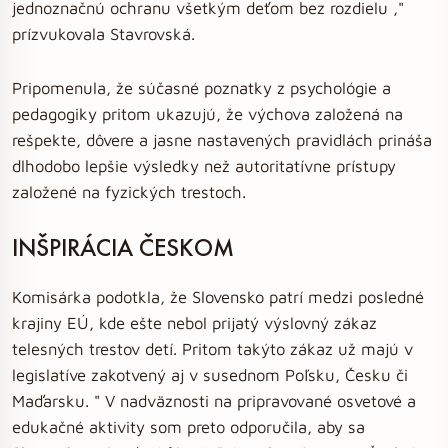
jednoznačnú ochranu všetkým deťom bez rozdielu ,"
prízvukovala Stavrovská.
Pripomenula, že súčasné poznatky z psychológie a
pedagogiky pritom ukazujú, že výchova založená na
rešpekte, dôvere a jasne nastavených pravidlách prináša
dlhodobo lepšie výsledky než autoritatívne prístupy
založené na fyzických trestoch.
INŠPIRÁCIA ČESKOM
Komisárka podotkla, že Slovensko patrí medzi posledné
krajiny EÚ, kde ešte nebol prijatý výslovný zákaz
telesných trestov detí. Pritom takýto zákaz už majú v
legislatíve zakotvený aj v susednom Poľsku, Česku či
Maďarsku. " V nadväznosti na pripravované osvetové a
edukačné aktivity som preto odporučila, aby sa