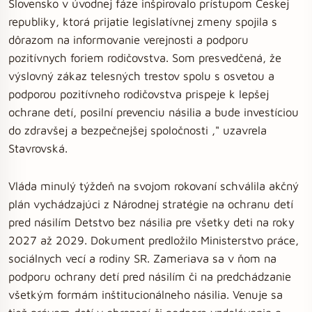
Slovensko v úvodnej fáze inšpirovalo prístupom Českej
republiky, ktorá prijatie legislatívnej zmeny spojila s
dôrazom na informovanie verejnosti a podporu
pozitívnych foriem rodičovstva. Som presvedčená, že
výslovný zákaz telesných trestov spolu s osvetou a
podporou pozitívneho rodičovstva prispeje k lepšej
ochrane detí, posilní prevenciu násilia a bude investíciou
do zdravšej a bezpečnejšej spoločnosti ," uzavrela
Stavrovská.
Vláda minulý týždeň na svojom rokovaní schválila akčný
plán vychádzajúci z Národnej stratégie na ochranu detí
pred násilím Detstvo bez násilia pre všetky deti na roky
2027 až 2029. Dokument predložilo Ministerstvo práce,
sociálnych vecí a rodiny SR. Zameriava sa v ňom na
podporu ochrany detí pred násilím či na predchádzanie
všetkým formám inštitucionálneho násilia. Venuje sa