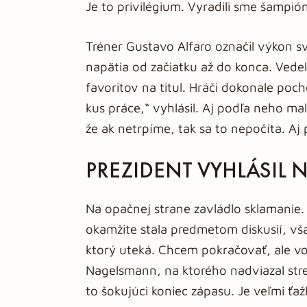
Je to privilégium. Vyradili sme šampi
Tréner Gustavo Alfaro označil výkon s
napätia od začiatku až do konca. Vede
favoritov na titul. Hráči dokonale poch
kus práce,“ vyhlásil. Aj podľa neho ma
že ak netrpíme, tak sa to nepočíta. Aj 
PREZIDENT VYHLÁSIL
Na opačnej strane zavládlo sklamanie
okamžite stala predmetom diskusií, vša
ktorý uteká. Chcem pokračovať, ale vo 
Nagelsmann, na ktorého nadviazal str
to šokujúci koniec zápasu. Je veľmi ťaž