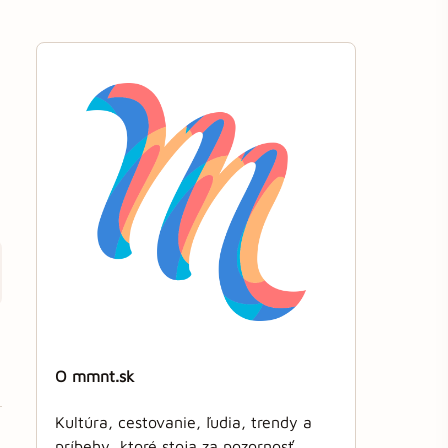
O mmnt.sk
Kultúra, cestovanie, ľudia, trendy a
príbehy, ktoré stoja za pozornosť.