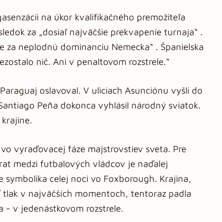
asenzácii na úkor kvalifikačného premožiteľa
ýsledok za „dosiaľ najväčšie prekvapenie turnaja“ .
ste za neplodnú dominanciu Nemecka“ . Španielska
zostalo nič. Ani v penaltovom rozstrele.“
araguaj oslavoval. V uliciach Asunciónu vyšli do
ent Santiago Peña dokonca vyhlásil národný sviatok.
krajine.
 vo vyraďovacej fáze majstrovstiev sveta. Pre
rat medzi futbalových vládcov je naďalej
je symbolika celej noci vo Foxborough. Krajina,
ať tlak v najväčších momentoch, tentoraz padla
ia - v jedenástkovom rozstrele.