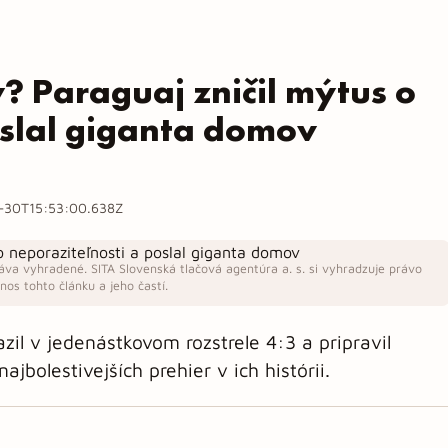
? Paraguaj zničil mýtus o
oslal giganta domov
-30T15:53:00.638Z
áva vyhradené. SITA Slovenská tlačová agentúra a. s. si vyhradzuje právo
os tohto článku a jeho častí.
zil v jedenástkovom rozstrele 4:3 a pripravil
bolestivejších prehier v ich histórii.