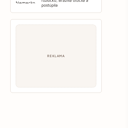
rozlúčku, Brazília otočila a
postúpila
REKLAMA