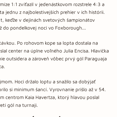
míze 1:1 zvíťazil v jedenástkovom rozstrele 4:3 a
jednu z najbolestivejších prehier v ich histórii.
nt, keďže v dejinách svetových šampionátov
Až do pondelkovej noci vo Foxborough...
stávkou. Po rohovom kope sa lopta dostala na
slal center na úplne voľného Julia Encisa. Hlavička
ie outsidera a zároveň vôbec prvý gól Paraguaja
ta.
om. Hoci držalo loptu a snažilo sa dobýjať
lo si minimum šancí. Vyrovnanie prišlo až v 54.
ým centrom Kaia Havertza, ktorý hlavou poslal
retí gól na turnaji.