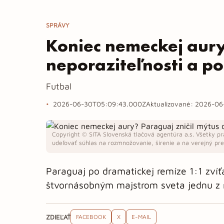
SPRÁVY
Koniec nemeckej aury
neporaziteľnosti a p
Futbal
2026-06-30T05:09:43.000Z
Aktualizované:
2026-06
Copyright © SITA Slovenská tlačová agentúra a.s. Všetky pr
udeľovať súhlas na rozmnožovanie, šírenie a na verejný pren
Paraguaj po dramatickej remíze 1:1 zvíťa
štvornásobným majstrom sveta jednu z naj
ZDIEĽAŤ
FACEBOOK
X
E-MAIL