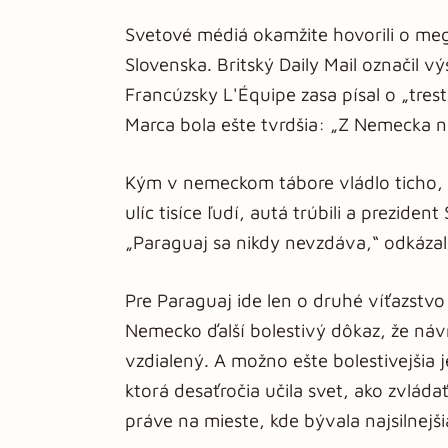
Svetové médiá okamžite hovorili o meg
Slovenska. Britský Daily Mail označil v
Francúzsky L'Équipe zasa písal o „tre
Marca bola ešte tvrdšia: „Z Nemecka ne
Kým v nemeckom tábore vládlo ticho, P
ulíc tisíce ľudí, autá trúbili a prezid
„Paraguaj sa nikdy nevzdáva,“ odkázal 
Pre Paraguaj ide len o druhé víťazstvo
Nemecko ďalší bolestivý dôkaz, že náv
vzdialený. A možno ešte bolestivejšia 
ktorá desaťročia učila svet, ako zvlád
práve na mieste, kde bývala najsilnejš