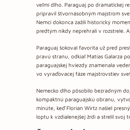
veľmi dlho. Paraguaj po dramatickej re
pripravil štvornásobným majstrom sveta 
Nemci dokonca zažili historický mome
predtým nikdy neprehrali v rozstrele. 
Paraguaj šokoval favorita už pred pre
pravú stranu, odkiaľ Matías Galarza po
paraguajskej hviezdy znamenala veden
vo vyraďovacej fáze majstrovstiev sve
Nemecko dlho pôsobilo bezradným dojm
kompaktnú paraguajskú obranu, vytvori
minúte, keď Florian Wirtz našiel presn
loptu k vzdialenejšej žrdi a strelil svoj t