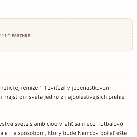
MMNT PARTNER
atickej remíze 1:1 zvíťazil v jedenástkovom
m majstrom sveta jednu z najbolestivejších prehier
stvá sveta s ambíciou vrátiť sa medzi futbalovú
nále - a spôsobom, ktorý bude Nemcov bolieť ešte