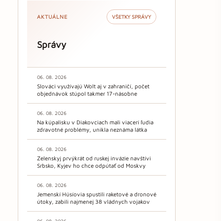
AKTUÁLNE
VŠETKY SPRÁVY
Správy
06. 08. 2026
Slováci využívajú Wolt aj v zahraničí, počet
objednávok stúpol takmer 17-násobne
06. 08. 2026
Na kúpalisku v Diakovciach mali viacerí ľudia
zdravotné problémy, unikla neznáma látka
06. 08. 2026
Zelenskyj prvýkrát od ruskej invázie navštívi
Srbsko, Kyjev ho chce odpútať od Moskvy
06. 08. 2026
Jemenskí Húsíovia spustili raketové a dronové
útoky, zabili najmenej 38 vládnych vojakov