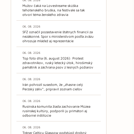
06. 08. 2026
Mužov čaká na Lovestreame skúška
tehotenského bruška, na festivale sa tak
otvorí téma ženského zdravia
06. 08. 2026
SFZ označil pozastavenie štátnych financií za
nezákonné. Spor s ministerstvom podľa zväzu
ohrozuje mládež aj reprezentácie
06. 08. 2026
Top foto dňa (6. august 2026): Protest
zdravotníkov, ruský letecký útok, hirošimský
pamätník a záchrana psov z lesných požiarov
06. 08. 2026
Irán pohrozil susedom, že „zhasne celý
Perzský záliv“, pripravil zoznam cieľov
06. 08. 2026
Rusínska komunita žiada zachovanie Múzea
rusínskej kultúry, podporili ju primátori aj
odborné inštitúcie
06. 08. 2026
Tréner Celticu Glasgow podstúpil drobný