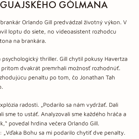
RAGUAJSKÉHO GÓLMANA
 brankár Orlando Gill predvádzal životný výkon. V
il loptu do siete, no videoasistent rozhodcu
ntona na brankára.
psychologický thriller. Gill chytil pokusy Havertza
 pritom dvakrát premrhali možnosť rozhodnúť.
ozhodujúcu penaltu po tom, čo Jonathan Tah
o.
xplózia radosti. „Podarilo sa nám vydržať. Dali
ali sme to ustáť. Analyzovali sme každého hráča a
k,“ povedal hrdina večera Orlando Gill.
 „Vďaka Bohu sa mi podarilo chytiť dve penalty.