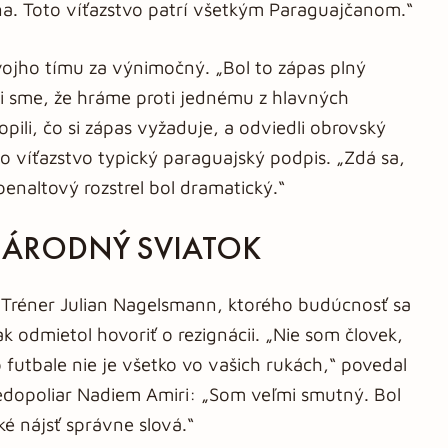
óna. Toto víťazstvo patrí všetkým Paraguajčanom.“
vojho tímu za výnimočný. „Bol to zápas plný
li sme, že hráme proti jednému z hlavných
opili, čo si zápas vyžaduje, a odviedli obrovský
lo víťazstvo typický paraguajský podpis. „Zdá sa,
penaltový rozstrel bol dramatický.“
 NÁRODNÝ SVIATOK
. Tréner Julian Nagelsmann, ktorého budúcnosť sa
k odmietol hovoriť o rezignácii. „Nie som človek,
futbale nie je všetko vo vašich rukách,“ povedal
edopoliar Nadiem Amiri: „Som veľmi smutný. Bol
ké nájsť správne slová.“