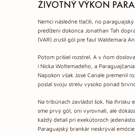
ŽIVOTNÝ VÝKON PA
Nemci následne tlačili, no paraguajský
predĺžení dokonca Jonathan Tah doprav
(VAR) zrušil gól pre faul Waldemara A
Potom prišiel rozstrel. A v ňom doslova 
i Nicka Woltemadeho, a Paraguajčania
Napokon však José Canale premenil r
poslal svoju strelu vysoko ponad brvn
Na tribúnach zavládol šok. Na ihrisku e
sme prvý gól, oni vyrovnali, ale dokáz
každý detail pri exekútoroch jedenásto
Paraguajský brankár neskrýval emócie: