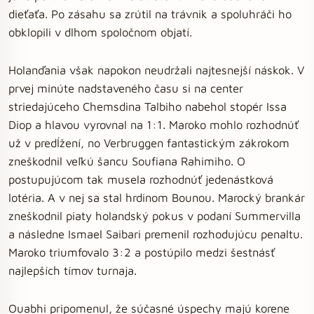
dieťaťa. Po zásahu sa zrútil na trávnik a spoluhráči ho
obklopili v dlhom spoločnom objatí.
Holanďania však napokon neudržali najtesnejší náskok. V
prvej minúte nadstaveného času si na center
striedajúceho Chemsdina Talbiho nabehol stopér Issa
Diop a hlavou vyrovnal na 1:1. Maroko mohlo rozhodnúť
už v predĺžení, no Verbruggen fantastickým zákrokom
zneškodnil veľkú šancu Soufiana Rahimiho. O
postupujúcom tak musela rozhodnúť jedenástková
lotéria. A v nej sa stal hrdinom Bounou. Marocký brankár
zneškodnil piaty holandský pokus v podaní Summervilla
a následne Ismael Saibari premenil rozhodujúcu penaltu.
Maroko triumfovalo 3:2 a postúpilo medzi šestnásť
najlepších tímov turnaja.
Ouabhi pripomenul, že súčasné úspechy majú korene