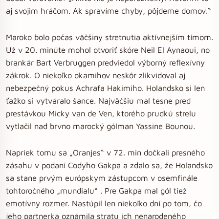
aj svojim hráčom. Ak spravíme chyby, pôjdeme domov.“
Maroko bolo počas väčšiny stretnutia aktívnejším tímom.
Už v 20. minúte mohol otvoriť skóre Neil El Aynaoui, no
brankár Bart Verbruggen predviedol výborný reflexívny
zákrok. O niekoľko okamihov neskôr zlikvidoval aj
nebezpečný pokus Achrafa Hakimiho. Holandsko si len
ťažko si vytváralo šance. Najväčšiu mal tesne pred
prestávkou Micky van de Ven, ktorého prudkú strelu
vytlačil nad brvno marocký gólman Yassine Bounou.
Napriek tomu sa „Oranjes“ v 72. min dočkali presného
zásahu v podaní Codyho Gakpa a zdalo sa, že Holandsko
sa stane prvým európskym zástupcom v osemfinále
tohtoročného „mundialu“ . Pre Gakpa mal gól tiež
emotívny rozmer. Nastúpil len niekoľko dní po tom, čo
jeho partnerka oznámila stratu ich nenarodeného