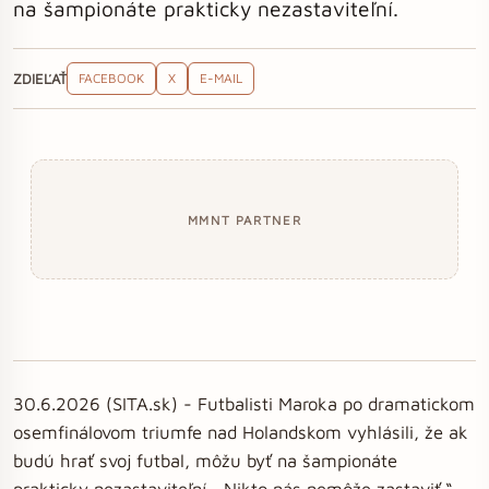
na šampionáte prakticky nezastaviteľní.
ZDIEĽAŤ
FACEBOOK
X
E-MAIL
MMNT PARTNER
30.6.2026 (SITA.sk) - Futbalisti Maroka po dramatickom
osemfinálovom triumfe nad Holandskom vyhlásili, že ak
budú hrať svoj futbal, môžu byť na šampionáte
prakticky nezastaviteľní. „Nikto nás nemôže zastaviť.“