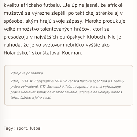
kvalitu afrického futbalu. „Je úplne jasné, že africké
mužstvá sa výrazne zlepšili po taktickej stránke aj v
spôsobe, akým hrajú svoje zápasy. Maroko produkuje
veľké množstvo talentovaných hráčov, ktorí sa
presadzujú v najväčších európskych kluboch. Nie je
náhoda, že je vo svetovom rebríčku vyššie ako
Holandsko,“ skonštatoval Koeman.
Zdrojová poznámka
Zdroj: SITA.sk. Copyright © SITA Slovenská tlačová agentúra a.s. Všetky
práva vyhradené. SITA Slovenská tlačová agentúra a. s. si vyhradzuje
právo udeľovať súhlas na rozmnožovanie, šírenie a na verejný prenos
tohto článku a jeho častí.
Tagy:
sport, futbal