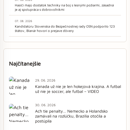
Hasiči majú dostatok techniky na boj s lesnými požiarmi, zásadná
je aj spolupráca s dobrovoľníkmi
07. 08. 2026
Kandidatúru Slovenska do Bezpečnostnej rady OSN podporilo 123
štátov, Blanár hovorí o prejave dôvery
Najčítanejšie
29. 06. 2026
Kanada už nie je len hokejová krajina. A futbal
už nie je soccer, ale futbal – VIDEO
30. 06. 2026
Ach tie penalty… Nemecko a Holandsko
zamávali na rozlúčku, Brazília otočila a
postúpila