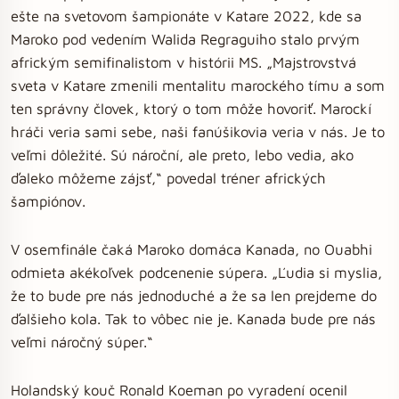
ešte na svetovom šampionáte v Katare 2022, kde sa
Maroko pod vedením Walida Regraguiho stalo prvým
africkým semifinalistom v histórii MS. „Majstrovstvá
sveta v Katare zmenili mentalitu marockého tímu a som
ten správny človek, ktorý o tom môže hovoriť. Marockí
hráči veria sami sebe, naši fanúšikovia veria v nás. Je to
veľmi dôležité. Sú nároční, ale preto, lebo vedia, ako
ďaleko môžeme zájsť,“ povedal tréner afrických
šampiónov.
V osemfinále čaká Maroko domáca Kanada, no Ouabhi
odmieta akékoľvek podcenenie súpera. „Ľudia si myslia,
že to bude pre nás jednoduché a že sa len prejdeme do
ďalšieho kola. Tak to vôbec nie je. Kanada bude pre nás
veľmi náročný súper.“
Holandský kouč Ronald Koeman po vyradení ocenil