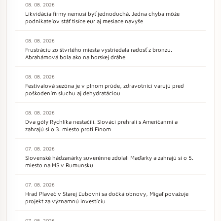
08. 08. 2026
Likvidácia firmy nemusí byť jednoduchá. Jedna chyba môže
podnikateľov stáť tisíce eur aj mesiace navyše
08. 08. 2026
Frustráciu zo štvrtého miesta vystriedala radosť z bronzu.
Abrahámová bola ako na horskej dráhe
08. 08. 2026
Festivalová sezóna je v plnom prúde, zdravotníci varujú pred
poškodením sluchu aj dehydratáciou
08. 08. 2026
Dva góly Rychlíka nestačili. Slováci prehrali s Američanmi a
zahrajú si o 3. miesto proti Fínom
07. 08. 2026
Slovenské hádzanárky suverénne zdolali Maďarky a zahrajú si o 5.
miesto na MS v Rumunsku
07. 08. 2026
Hrad Plaveč v Starej Ľubovni sa dočká obnovy, Migaľ považuje
projekt za významnú investíciu
07. 08. 2026