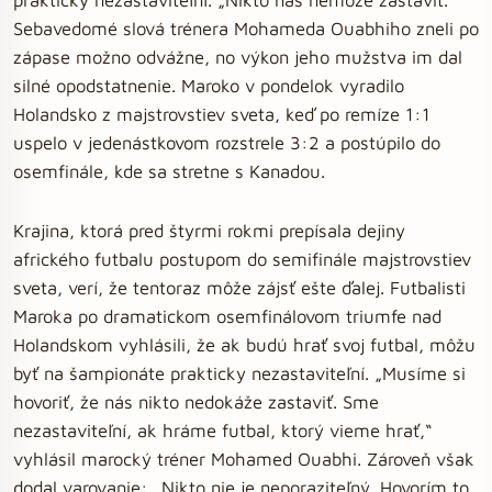
Sebavedomé slová trénera Mohameda Ouabhiho zneli po
zápase možno odvážne, no výkon jeho mužstva im dal
silné opodstatnenie. Maroko v pondelok vyradilo
Holandsko z majstrovstiev sveta, keď po remíze 1:1
uspelo v jedenástkovom rozstrele 3:2 a postúpilo do
osemfinále, kde sa stretne s Kanadou.
Krajina, ktorá pred štyrmi rokmi prepísala dejiny
afrického futbalu postupom do semifinále majstrovstiev
sveta, verí, že tentoraz môže zájsť ešte ďalej. Futbalisti
Maroka po dramatickom osemfinálovom triumfe nad
Holandskom vyhlásili, že ak budú hrať svoj futbal, môžu
byť na šampionáte prakticky nezastaviteľní. „Musíme si
hovoriť, že nás nikto nedokáže zastaviť. Sme
nezastaviteľní, ak hráme futbal, ktorý vieme hrať,“
vyhlásil marocký tréner Mohamed Ouabhi. Zároveň však
dodal varovanie: „Nikto nie je neporaziteľný. Hovorím to