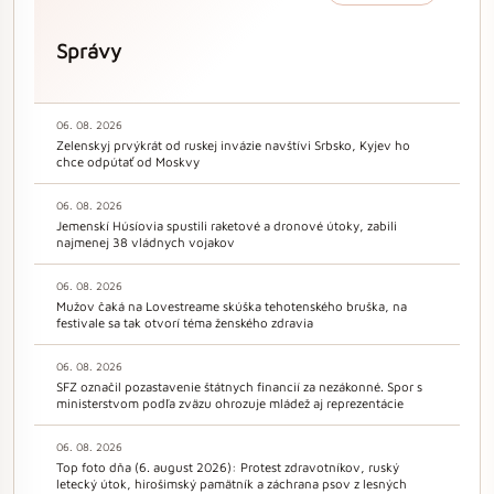
Správy
06. 08. 2026
Zelenskyj prvýkrát od ruskej invázie navštívi Srbsko, Kyjev ho
chce odpútať od Moskvy
06. 08. 2026
Jemenskí Húsíovia spustili raketové a dronové útoky, zabili
najmenej 38 vládnych vojakov
06. 08. 2026
Mužov čaká na Lovestreame skúška tehotenského bruška, na
festivale sa tak otvorí téma ženského zdravia
06. 08. 2026
SFZ označil pozastavenie štátnych financií za nezákonné. Spor s
ministerstvom podľa zväzu ohrozuje mládež aj reprezentácie
06. 08. 2026
Top foto dňa (6. august 2026): Protest zdravotníkov, ruský
letecký útok, hirošimský pamätník a záchrana psov z lesných