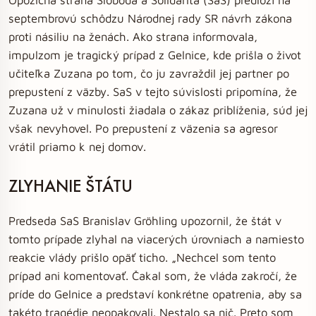
septembrovú schôdzu Národnej rady SR návrh zákona
proti násiliu na ženách. Ako strana informovala,
impulzom je tragický prípad z Gelnice, kde prišla o život
učiteľka Zuzana po tom, čo ju zavraždil jej partner po
prepustení z väzby. SaS v tejto súvislosti pripomína, že
Zuzana už v minulosti žiadala o zákaz priblíženia, súd jej
však nevyhovel. Po prepustení z väzenia sa agresor
vrátil priamo k nej domov.
ZLYHANIE ŠTÁTU
Predseda SaS Branislav Gröhling upozornil, že štát v
tomto prípade zlyhal na viacerých úrovniach a namiesto
reakcie vlády prišlo opäť ticho. „Nechcel som tento
prípad ani komentovať. Čakal som, že vláda zakročí, že
príde do Gelnice a predstaví konkrétne opatrenia, aby sa
takéto tragédie neopakovali. Nestalo sa nič. Preto som