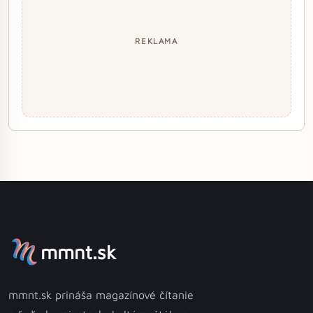
REKLAMA
mmnt.sk
mmnt.sk prináša magazínové čítanie