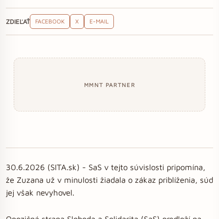
ZDIEĽAŤ
FACEBOOK
X
E-MAIL
MMNT PARTNER
30.6.2026 (SITA.sk) - SaS v tejto súvislosti pripomína,
že Zuzana už v minulosti žiadala o zákaz priblíženia, súd
jej však nevyhovel.
Opozičná strana Sloboda a Solidarita (SaS) predloží na