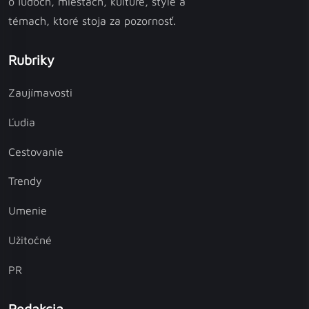
o ľuďoch, miestach, kultúre, štýle a
témach, ktoré stoja za pozornosť.
Rubriky
Zaujímavosti
Ľudia
Cestovanie
Trendy
Umenie
Užitočné
PR
Redakcia