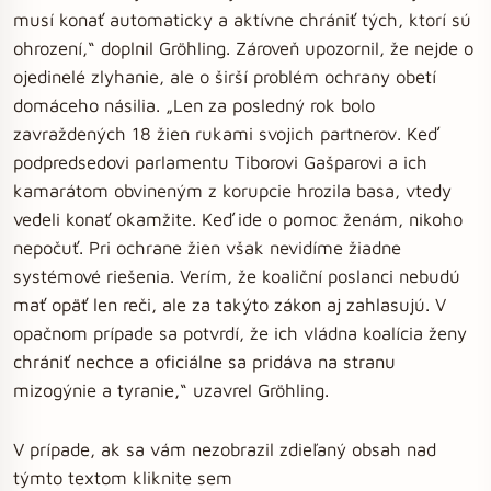
musí konať automaticky a aktívne chrániť tých, ktorí sú
ohrození,“ doplnil Gröhling. Zároveň upozornil, že nejde o
ojedinelé zlyhanie, ale o širší problém ochrany obetí
domáceho násilia. „Len za posledný rok bolo
zavraždených 18 žien rukami svojich partnerov. Keď
podpredsedovi parlamentu Tiborovi Gašparovi a ich
kamarátom obvineným z korupcie hrozila basa, vtedy
vedeli konať okamžite. Keď ide o pomoc ženám, nikoho
nepočuť. Pri ochrane žien však nevidíme žiadne
systémové riešenia. Verím, že koaliční poslanci nebudú
mať opäť len reči, ale za takýto zákon aj zahlasujú. V
opačnom prípade sa potvrdí, že ich vládna koalícia ženy
chrániť nechce a oficiálne sa pridáva na stranu
mizogýnie a tyranie,“ uzavrel Gröhling.
V prípade, ak sa vám nezobrazil zdieľaný obsah nad
týmto textom kliknite sem