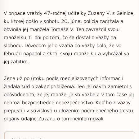
V prípade vraždy 47-ročnej učiteľky Zuzany V. z Gelnice,
ku ktorej došlo v sobotu 20. júna, polícia zadržala a
obvinila jej manžela Tomáša V. Ten zavraždil svoju
manželku 11 dní po tom, čo sa dostal z väzby na
slobodu. Dôvodom jeho vzatia do väzby bolo, že vo
februári napadol a škrtil svoju manželku a vyhrážal sa
jej zabitím.
Žena už po útoku podľa medializovaných informácii
žiadala súd o zákaz priblíženia. Ten jej návrh zamietol s
odôvodnením, že jej manžel je vo väzbe a v tom čase jej
nehrozí bezprostredné nebezpečenstvo. Keď ho z väzby
prepustili v súvislosti u uložením podmienečného trestu,
orgány údajne Zuzanu o tom neinformovali.