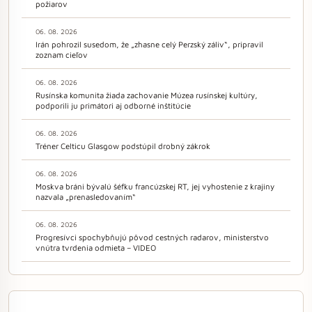
požiarov
06. 08. 2026
Irán pohrozil susedom, že „zhasne celý Perzský záliv“, pripravil
zoznam cieľov
06. 08. 2026
Rusínska komunita žiada zachovanie Múzea rusínskej kultúry,
podporili ju primátori aj odborné inštitúcie
06. 08. 2026
Tréner Celticu Glasgow podstúpil drobný zákrok
06. 08. 2026
Moskva bráni bývalú šéfku francúzskej RT, jej vyhostenie z krajiny
nazvala „prenasledovaním“
06. 08. 2026
Progresívci spochybňujú pôvod cestných radarov, ministerstvo
vnútra tvrdenia odmieta – VIDEO