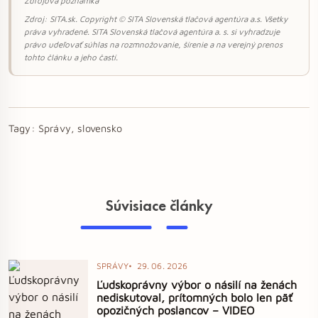
Zdrojová poznámka
Zdroj: SITA.sk. Copyright © SITA Slovenská tlačová agentúra a.s. Všetky
práva vyhradené. SITA Slovenská tlačová agentúra a. s. si vyhradzuje
právo udeľovať súhlas na rozmnožovanie, šírenie a na verejný prenos
tohto článku a jeho častí.
Tagy:
Správy, slovensko
Súvisiace články
SPRÁVY
29. 06. 2026
Ľudskoprávny výbor o násilí na ženách
nediskutoval, prítomných bolo len päť
opozičných poslancov – VIDEO