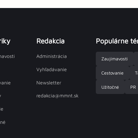
iky
Redakcia
Populárne t
mavosti
Administrácia
Zaujímavosti
Vyhľadávanie
Cestovanie
T
vanie
Newsletter
Užitočné
PR
y
redakcia@mmnt.sk
ie
čné