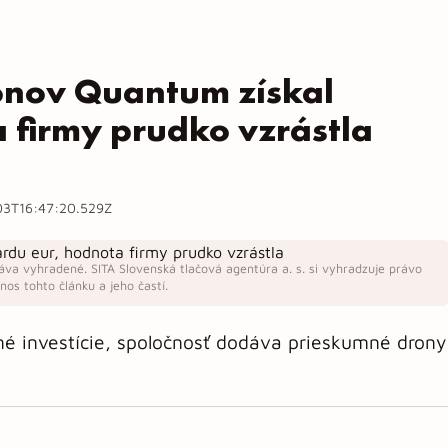
nov Quantum získal
a firmy prudko vzrástla
3T16:47:20.529Z
áva vyhradené. SITA Slovenská tlačová agentúra a. s. si vyhradzuje právo
os tohto článku a jeho častí.
né investície, spoločnosť dodáva prieskumné drony