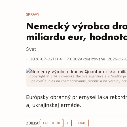
SPRÁVY
Nemecký výrobca dro
miliardu eur, hodnot
Svet
2026-07-02T11:41:17.000Z
Aktualizované:
2026-07-0
Copyright © SITA Slovenská tlačová agentúra a.s. Všetky pr
udeľovať súhlas na rozmnožovanie, šírenie a na verejný pren
Európsky obranný priemysel láka rekord
aj ukrajinskej armáde.
ZDIEĽAŤ
FACEBOOK
X
E-MAIL