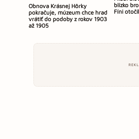
blízko br
Obnova Krásnej Hôrky
Fíni otoči
pokračuje, múzeum chce hrad
vrátiť do podoby z rokov 1903
až 1905
REK