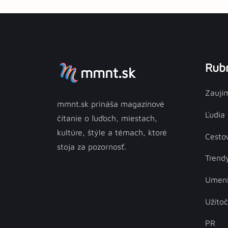
Rubr
mmnt.sk
Zaují
mmnt.sk prináša magazínové
Ľudia
čítanie o ľuďoch, miestach,
kultúre, štýle a témach, ktoré
Cesto
stoja za pozornosť.
Trend
Umen
Užito
PR