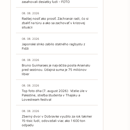
zasahovali desiatky ľudí – FOTO
08. 08. 2026
Radšej nosiť ako prosiť. Záchranár radí, čo si
zbaliť na túru a ako sa zachovať v krízovej
situácii
08. 08. 2026
Japonské slnko zabilo statného ragbystu z
Fidži
08. 08. 2026
Bruno Guimaraes je najväčšia posila Arsenalu
pred sezónou. Údajná suma je 75 miliónov
libier
08. 08. 2026
Top foto dňa (7. august 2026): Včelie úle v
Palestíne, streľba študenta v Thajsku a
Lovestream festival
08. 08. 2026
Zberný dvor v Dúbravke využilo za rok takmer
15-tisíc ľudí, odovzdali viac ako 1 600 ton
odpadu