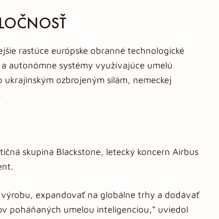
OLOČNOSŤ
ejšie rastúce európske obranné technologické
y a autonómne systémy využívajúce umelú
ho ukrajinským ozbrojeným silám, nemeckej
.
tičná skupina Blackstone, letecký koncern Airbus
ent.
 výrobu, expandovať na globálne trhy a dodávať
 poháňaných umelou inteligenciou,“ uviedol