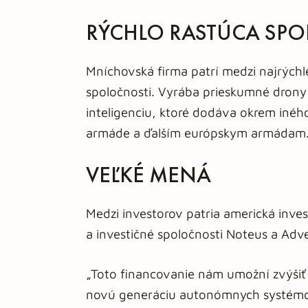
RÝCHLO RASTÚCA SP
Mníchovská firma patrí medzi najrýchl
spoločnosti. Vyrába prieskumné dron
inteligenciu, ktoré dodáva okrem iné
armáde a ďalším európskym armádam
VEĽKÉ MENÁ
Medzi investorov patria americká inves
a investičné spoločnosti Noteus a Adv
„Toto financovanie nám umožní zvýšiť
novú generáciu autonómnych systémov