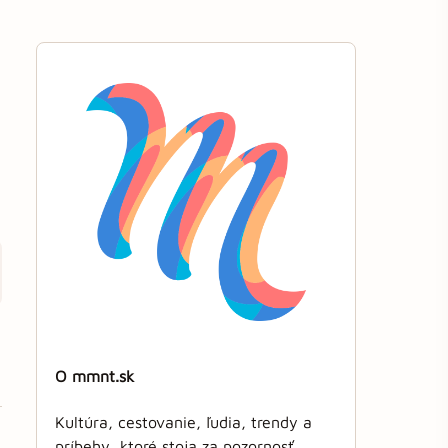
O mmnt.sk
Kultúra, cestovanie, ľudia, trendy a
príbehy, ktoré stoja za pozornosť.