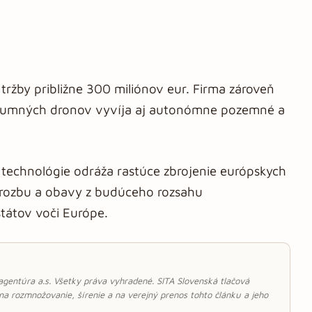
ržby približne 300 miliónov eur. Firma zároveň
ieskumných dronov vyvíja aj autonómne pozemné a
technológie odráža rastúce zbrojenie európskych
 hrozbu a obavy z budúceho rozsahu
tátov voči Európe.
 agentúra a.s. Všetky práva vyhradené. SITA Slovenská tlačová
 na rozmnožovanie, šírenie a na verejný prenos tohto článku a jeho