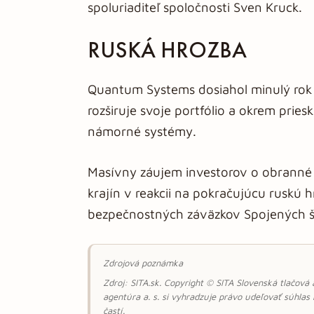
spoluriaditeľ spoločnosti Sven Kruck.
RUSKÁ HROZBA
Quantum Systems dosiahol minulý rok t
rozširuje svoje portfólio a okrem pr
námorné systémy.
Masívny záujem investorov o obranné 
krajín v reakcii na pokračujúcu ruskú
bezpečnostných záväzkov Spojených š
Zdrojová poznámka
Zdroj: SITA.sk. Copyright © SITA Slovenská tlačová
agentúra a. s. si vyhradzuje právo udeľovať súhlas
častí.