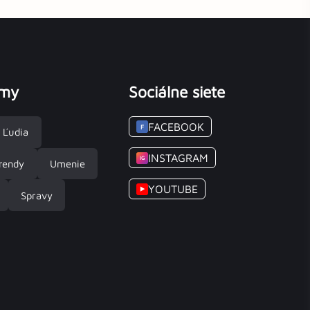
émy
Sociálne siete
FACEBOOK
F
Ľudia
INSTAGRAM
IG
rendy
Umenie
YOUTUBE
▶
Spravy