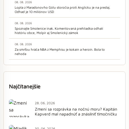
08. 08. 2026
Lopta z Maradonovho Gólu storočia proti Anglicku je na predaj.
Odhad je 10 miliónov USD
08. 08. 2026
Spoznajte Smolenice inak. Komentovaná prehliadka odhalí
históriu obce, Molpír aj Smolenický zámok
08. 08. 2026
Za smrťou hráča NBA z Memphisu je kokaín a heroín. Bola to
nehoda
Najčítanejšie
28. 06. 2026
Zmení sa rozprávka na nočnú moru? Kapitán
Kapverd mal napadnúť a znásilniť tlmočníčku
30. 06. 2026