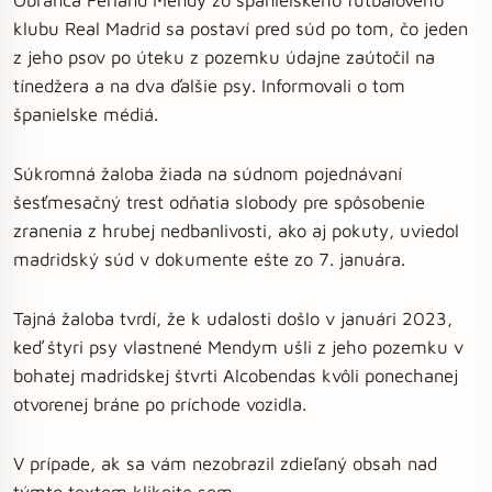
klubu Real Madrid sa postaví pred súd po tom, čo jeden
z jeho psov po úteku z pozemku údajne zaútočil na
tínedžera a na dva ďalšie psy. Informovali o tom
španielske médiá.
Súkromná žaloba žiada na súdnom pojednávaní
šesťmesačný trest odňatia slobody pre spôsobenie
zranenia z hrubej nedbanlivosti, ako aj pokuty, uviedol
madridský súd v dokumente ešte zo 7. januára.
Tajná žaloba tvrdí, že k udalosti došlo v januári 2023,
keď štyri psy vlastnené Mendym ušli z jeho pozemku v
bohatej madridskej štvrti Alcobendas kvôli ponechanej
otvorenej bráne po príchode vozidla.
V prípade, ak sa vám nezobrazil zdieľaný obsah nad
týmto textom kliknite sem