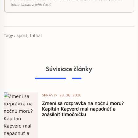
tohto článku a jeho častí.
Tagy:
sport, futbal
Súvisiace články
SPRÁVY
28. 06. 2026
Zmení sa rozprávka na nočnú moru?
Kapitán Kapverd mal napadnúť a
znásilniť tlmočníčku