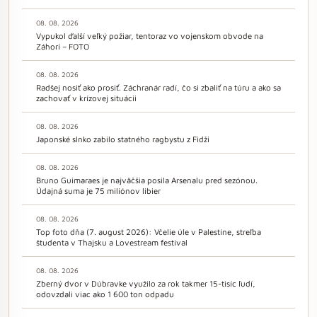
08. 08. 2026
Vypukol ďalší veľký požiar, tentoraz vo vojenskom obvode na
Záhorí – FOTO
08. 08. 2026
Radšej nosiť ako prosiť. Záchranár radí, čo si zbaliť na túru a ako sa
zachovať v krízovej situácii
08. 08. 2026
Japonské slnko zabilo statného ragbystu z Fidži
08. 08. 2026
Bruno Guimaraes je najväčšia posila Arsenalu pred sezónou.
Údajná suma je 75 miliónov libier
08. 08. 2026
Top foto dňa (7. august 2026): Včelie úle v Palestíne, streľba
študenta v Thajsku a Lovestream festival
08. 08. 2026
Zberný dvor v Dúbravke využilo za rok takmer 15-tisíc ľudí,
odovzdali viac ako 1 600 ton odpadu