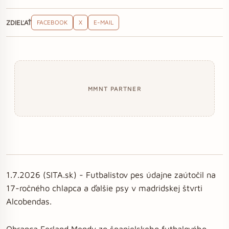
ZDIEĽAŤ
FACEBOOK
X
E-MAIL
MMNT PARTNER
1.7.2026 (SITA.sk) - Futbalistov pes údajne zaútočil na
17-ročného chlapca a ďalšie psy v madridskej štvrti
Alcobendas.
Obranca Ferland Mendy zo španielskeho futbalového