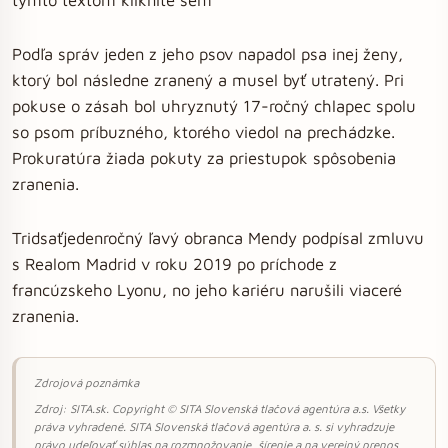
Podľa správ jeden z jeho psov napadol psa inej ženy,
ktorý bol následne zranený a musel byť utratený. Pri
pokuse o zásah bol uhryznutý 17-ročný chlapec spolu
so psom príbuzného, ktorého viedol na prechádzke.
Prokuratúra žiada pokuty za priestupok spôsobenia
zranenia.
Tridsaťjedenročný ľavý obranca Mendy podpísal zmluvu
s Realom Madrid v roku 2019 po príchode z
francúzskeho Lyonu, no jeho kariéru narušili viaceré
zranenia.
Zdrojová poznámka
Zdroj: SITA.sk. Copyright © SITA Slovenská tlačová agentúra a.s. Všetky
práva vyhradené. SITA Slovenská tlačová agentúra a. s. si vyhradzuje
právo udeľovať súhlas na rozmnožovanie, šírenie a na verejný prenos