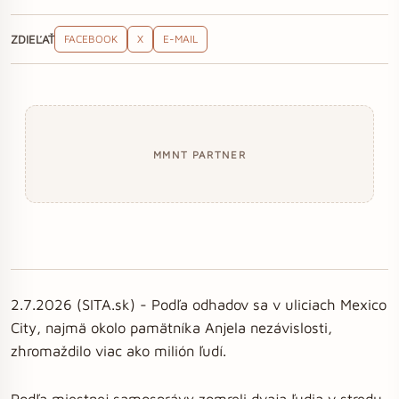
ZDIEĽAŤ
FACEBOOK
X
E-MAIL
MMNT PARTNER
2.7.2026 (SITA.sk) - Podľa odhadov sa v uliciach Mexico
City, najmä okolo pamätníka Anjela nezávislosti,
zhromaždilo viac ako milión ľudí.
Podľa miestnej samosprávy zomreli dvaja ľudia v stredu