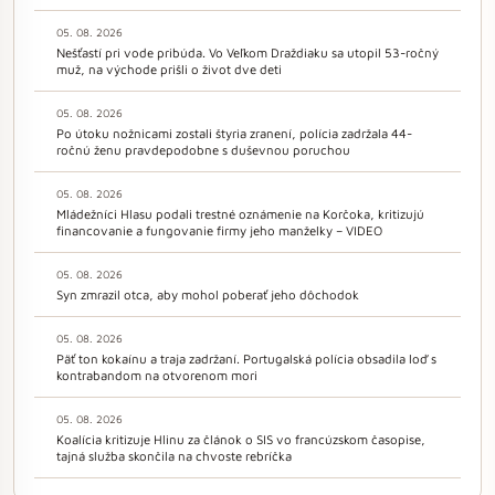
05. 08. 2026
Nešťastí pri vode pribúda. Vo Veľkom Draždiaku sa utopil 53-ročný
muž, na východe prišli o život dve deti
05. 08. 2026
Po útoku nožnicami zostali štyria zranení, polícia zadržala 44-
ročnú ženu pravdepodobne s duševnou poruchou
05. 08. 2026
Mládežníci Hlasu podali trestné oznámenie na Korčoka, kritizujú
financovanie a fungovanie firmy jeho manželky – VIDEO
05. 08. 2026
Syn zmrazil otca, aby mohol poberať jeho dôchodok
05. 08. 2026
Päť ton kokaínu a traja zadržaní. Portugalská polícia obsadila loď s
kontrabandom na otvorenom mori
05. 08. 2026
Koalícia kritizuje Hlinu za článok o SIS vo francúzskom časopise,
tajná služba skončila na chvoste rebríčka