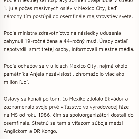
1. júla počas masívnych osláv v Mexico City, keď
národný tím postúpil do osemfinále majstrovstiev sveta.
Podľa ministra zdravotníctvo na následky udusenia
zahynuli 19-ročná žena a 44-ročný muž. Úrady zatiaľ
nepotvrdili smrť tretej osoby, informovali miestne médiá.
Podľa odhadov sa v uliciach Mexico City, najmä okolo
pamätníka Anjela nezávislosti, zhromaždilo viac ako
milión ľudí.
Oslavy sa konali po tom, čo Mexiko zdolalo Ekvádor a
zaznamenalo svoje prvé víťazstvo vo vyraďovacej fáze
na MS od roku 1986, čím sa spoluorganizátori dostali do
osemfinále. Stretnú sa tam s víťazom súboja medzi
Anglickom a DR Kongo.