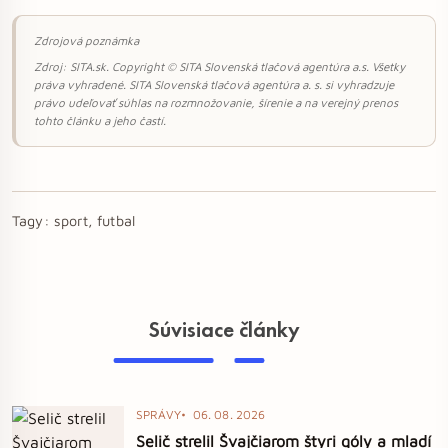
Zdrojová poznámka
Zdroj: SITA.sk. Copyright © SITA Slovenská tlačová agentúra a.s. Všetky
práva vyhradené. SITA Slovenská tlačová agentúra a. s. si vyhradzuje
právo udeľovať súhlas na rozmnožovanie, šírenie a na verejný prenos
tohto článku a jeho častí.
Tagy:
sport, futbal
Súvisiace články
SPRÁVY
06. 08. 2026
Selič strelil Švajčiarom štyri góly a mladí