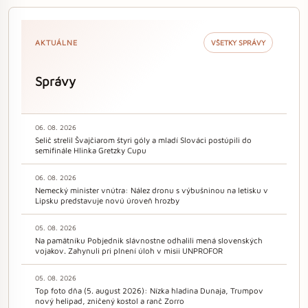
AKTUÁLNE
VŠETKY SPRÁVY
Správy
06. 08. 2026
Selič strelil Švajčiarom štyri góly a mladí Slováci postúpili do
semifinále Hlinka Gretzky Cupu
06. 08. 2026
Nemecký minister vnútra: Nález dronu s výbušninou na letisku v
Lipsku predstavuje novú úroveň hrozby
05. 08. 2026
Na pamätníku Pobjednik slávnostne odhalili mená slovenských
vojakov. Zahynuli pri plnení úloh v misii UNPROFOR
05. 08. 2026
Top foto dňa (5. august 2026): Nízka hladina Dunaja, Trumpov
nový helipad, zničený kostol a ranč Zorro