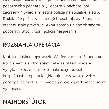
podozrivého páchateľa. „Podozrivý páchateľ bol
zadržaný,“ uviedla miestna polícia na sociálnej sieti X.
Dodala, že počet zasiahnutých osôb aj závažnosť ich
zranení stále preveruje. Akou zbraňou alebo zbraňami
podozrivý útočil, však polícia nespresnila.
ROZSIAHLA OPERÁCIA
K útoku došlo na gymnáziu Welfen v meste Schongau.
Polícia vyzvala obyvateľov, aby sa oblasti naďalej
vyhýbali, keďže na mieste pokračuje rozsiahla
bezpečnostná operácia. „Na mieste zasahuje veľký
počet policajných síl,“ uviedla polícia v predchádzajúcom
vyhlásení.
NAJHORŠÍ ÚTOK