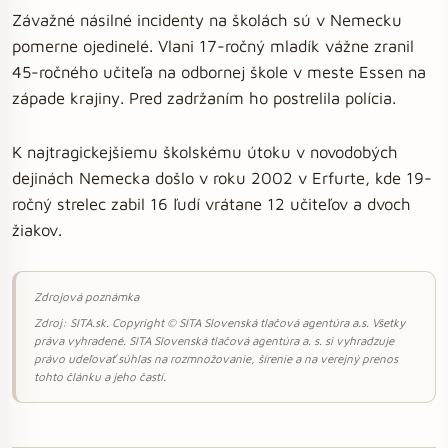
Závažné násilné incidenty na školách sú v Nemecku
pomerne ojedinelé. Vlani 17-ročný mladík vážne zranil
45-ročného učiteľa na odbornej škole v meste Essen na
západe krajiny. Pred zadržaním ho postrelila polícia.
K najtragickejšiemu školskému útoku v novodobých
dejinách Nemecka došlo v roku 2002 v Erfurte, kde 19-
ročný strelec zabil 16 ľudí vrátane 12 učiteľov a dvoch
žiakov.
Zdrojová poznámka
Zdroj: SITA.sk. Copyright © SITA Slovenská tlačová agentúra a.s. Všetky
práva vyhradené. SITA Slovenská tlačová agentúra a. s. si vyhradzuje
právo udeľovať súhlas na rozmnožovanie, šírenie a na verejný prenos
tohto článku a jeho častí.