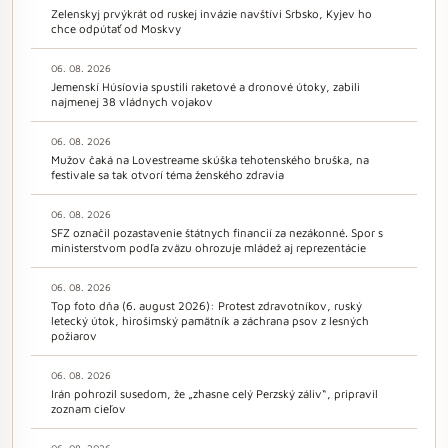
Zelenskyj prvýkrát od ruskej invázie navštívi Srbsko, Kyjev ho
chce odpútať od Moskvy
06. 08. 2026
Jemenskí Húsíovia spustili raketové a dronové útoky, zabili
najmenej 38 vládnych vojakov
06. 08. 2026
Mužov čaká na Lovestreame skúška tehotenského bruška, na
festivale sa tak otvorí téma ženského zdravia
06. 08. 2026
SFZ označil pozastavenie štátnych financií za nezákonné. Spor s
ministerstvom podľa zväzu ohrozuje mládež aj reprezentácie
06. 08. 2026
Top foto dňa (6. august 2026): Protest zdravotníkov, ruský
letecký útok, hirošimský pamätník a záchrana psov z lesných
požiarov
06. 08. 2026
Irán pohrozil susedom, že „zhasne celý Perzský záliv“, pripravil
zoznam cieľov
06. 08. 2026