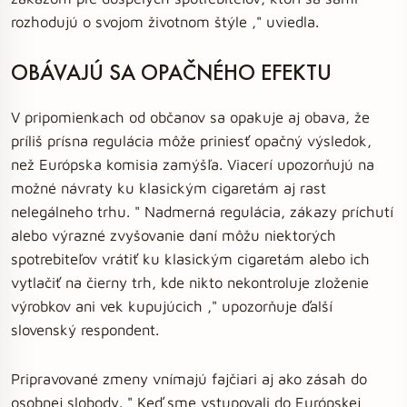
rozhodujú o svojom životnom štýle ," uviedla.
OBÁVAJÚ SA OPAČNÉHO EFEKTU
V pripomienkach od občanov sa opakuje aj obava, že
príliš prísna regulácia môže priniesť opačný výsledok,
než Európska komisia zamýšľa. Viacerí upozorňujú na
možné návraty ku klasickým cigaretám aj rast
nelegálneho trhu. " Nadmerná regulácia, zákazy príchutí
alebo výrazné zvyšovanie daní môžu niektorých
spotrebiteľov vrátiť ku klasickým cigaretám alebo ich
vytlačiť na čierny trh, kde nikto nekontroluje zloženie
výrobkov ani vek kupujúcich ," upozorňuje ďalší
slovenský respondent.
Pripravované zmeny vnímajú fajčiari aj ako zásah do
osobnej slobody. " Keď sme vstupovali do Európskej