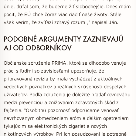
únie, dúfal som, že budeme žiť slobodnejšie. Dnes mám
pocit, že EÚ chce čoraz viac riadiť naše životy. Stále
však verím, že zvíťazí zdravý rozum ," napísal Ján.
PODOBNÉ ARGUMENTY ZAZNIEVAJÚ
AJ OD ODBORNÍKOV
Občianske združenie PRIMA, ktoré sa dlhodobo venuje
práci s ľuďmi so závislosťami upozorňuje, že
pripravovaná revízia by mala vychádzať z aktuálnych
vedeckých poznatkov a reálnych skúseností dospelých
užívateľov. Podľa združenia je dôležité hľadať rovnováhu
medzi prevenciou a znižovaním zdravotných škôd z
fajčenia. "Osobitnú pozornosť odporúčame venovať
navrhovaným obmedzeniam aróm a ďalším opatreniam
týkajúcim sa elektronických cigariet a nových
nikotínových výrobkov. Pri ich posudzovaní je potrebné