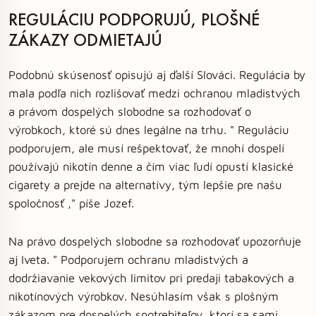
REGULÁCIU PODPORUJÚ, PLOŠNÉ
ZÁKAZY ODMIETAJÚ
Podobnú skúsenosť opisujú aj ďalší Slováci. Regulácia by
mala podľa nich rozlišovať medzi ochranou mladistvých
a právom dospelých slobodne sa rozhodovať o
výrobkoch, ktoré sú dnes legálne na trhu. " Reguláciu
podporujem, ale musí rešpektovať, že mnohí dospelí
používajú nikotín denne a čím viac ľudí opustí klasické
cigarety a prejde na alternatívy, tým lepšie pre našu
spoločnosť ," píše Jozef.
Na právo dospelých slobodne sa rozhodovať upozorňuje
aj Iveta. " Podporujem ochranu mladistvých a
dodržiavanie vekových limitov pri predaji tabakových a
nikotínových výrobkov. Nesúhlasím však s plošným
zákazom pre dospelých spotrebiteľov, ktorí sa sami