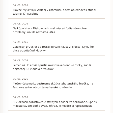
06. 08. 2026
Slováci využívajú Wolt aj v zahraničí, počet objednávok stúpol
takmer 17-násobne
06. 08. 2026
Na kúpalisku v Diakovciach mali viacerí ľudia zdravotné
problémy, unikla neznáma látka
06. 08. 2026
Zelenskyj prvýkrát od ruskej invázie navštívi Srbsko, Kyjev ho
chce odpútať od Moskvy
06. 08. 2026
Jemenskí Húsíovia spustili raketové a dronové útoky, zabili
najmenej 38 vládnych vojakov
06. 08. 2026
Mužov čaká na Lovestreame skúška tehotenského bruška, na
festivale sa tak otvorí téma ženského zdravia
06. 08. 2026
SFZ označil pozastavenie štátnych financií za nezákonné. Spor s
ministerstvom podľa zväzu ohrozuje mládež aj reprezentácie