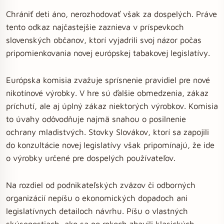
Chrániť deti áno, nerozhodovať však za dospelých. Práve
tento odkaz najčastejšie zaznieva v príspevkoch
slovenských občanov, ktorí vyjadrili svoj názor počas
pripomienkovania novej európskej tabakovej legislatívy.
Európska komisia zvažuje sprísnenie pravidiel pre nové
nikotínové výrobky. V hre sú ďalšie obmedzenia, zákaz
príchutí, ale aj úplný zákaz niektorých výrobkov. Komisia
to úvahy odôvodňuje najmä snahou o posilnenie
ochrany mladistvých. Stovky Slovákov, ktorí sa zapojili
do konzultácie novej legislatívy však pripomínajú, že ide
o výrobky určené pre dospelých používateľov.
Na rozdiel od podnikateľských zväzov či odborných
organizácií nepíšu o ekonomických dopadoch ani
legislatívnych detailoch návrhu. Píšu o vlastných
skúsenostiach, ako sa po rokoch zbavili klasických