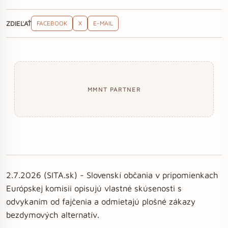
ZDIEĽAŤ
FACEBOOK
X
E-MAIL
MMNT PARTNER
2.7.2026 (SITA.sk) - Slovenskí občania v pripomienkach
Európskej komisii opisujú vlastné skúsenosti s
odvykaním od fajčenia a odmietajú plošné zákazy
bezdymových alternatív.