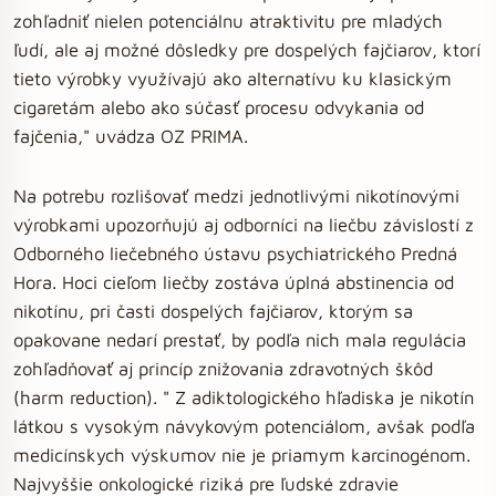
zohľadniť nielen potenciálnu atraktivitu pre mladých
ľudí, ale aj možné dôsledky pre dospelých fajčiarov, ktorí
tieto výrobky využívajú ako alternatívu ku klasickým
cigaretám alebo ako súčasť procesu odvykania od
fajčenia," uvádza OZ PRIMA.
Na potrebu rozlišovať medzi jednotlivými nikotínovými
výrobkami upozorňujú aj odborníci na liečbu závislostí z
Odborného liečebného ústavu psychiatrického Predná
Hora. Hoci cieľom liečby zostáva úplná abstinencia od
nikotínu, pri časti dospelých fajčiarov, ktorým sa
opakovane nedarí prestať, by podľa nich mala regulácia
zohľadňovať aj princíp znižovania zdravotných škôd
(harm reduction). " Z adiktologického hľadiska je nikotín
látkou s vysokým návykovým potenciálom, avšak podľa
medicínskych výskumov nie je priamym karcinogénom.
Najvyššie onkologické riziká pre ľudské zdravie