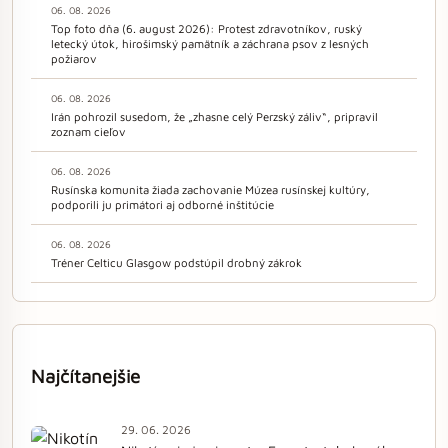
06. 08. 2026
Top foto dňa (6. august 2026): Protest zdravotníkov, ruský
letecký útok, hirošimský pamätník a záchrana psov z lesných
požiarov
06. 08. 2026
Irán pohrozil susedom, že „zhasne celý Perzský záliv“, pripravil
zoznam cieľov
06. 08. 2026
Rusínska komunita žiada zachovanie Múzea rusínskej kultúry,
podporili ju primátori aj odborné inštitúcie
06. 08. 2026
Tréner Celticu Glasgow podstúpil drobný zákrok
Najčítanejšie
29. 06. 2026