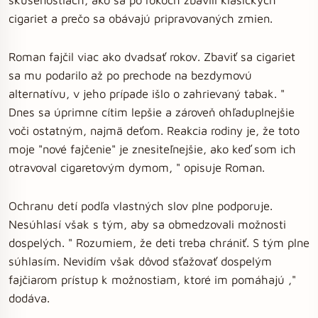
cigariet a prečo sa obávajú pripravovaných zmien.
Roman fajčil viac ako dvadsať rokov. Zbaviť sa cigariet
sa mu podarilo až po prechode na bezdymovú
alternatívu, v jeho prípade išlo o zahrievaný tabak. "
Dnes sa úprimne cítim lepšie a zároveň ohľaduplnejšie
voči ostatným, najmä deťom. Reakcia rodiny je, že toto
moje "nové fajčenie" je znesiteľnejšie, ako keď som ich
otravoval cigaretovým dymom, " opisuje Roman.
Ochranu detí podľa vlastných slov plne podporuje.
Nesúhlasí však s tým, aby sa obmedzovali možnosti
dospelých. " Rozumiem, že deti treba chrániť. S tým plne
súhlasím. Nevidím však dôvod sťažovať dospelým
fajčiarom prístup k možnostiam, ktoré im pomáhajú ,"
dodáva.