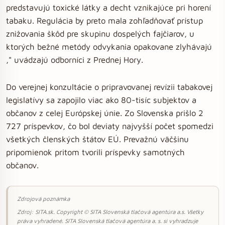
predstavujú toxické látky a decht vznikajúce pri horení
tabaku. Regulácia by preto mala zohľadňovať prístup
znižovania škôd pre skupinu dospelých fajčiarov, u
ktorých bežné metódy odvykania opakovane zlyhávajú
," uvádzajú odborníci z Prednej Hory.
Do verejnej konzultácie o pripravovanej revízii tabakovej
legislatívy sa zapojilo viac ako 80-tisíc subjektov a
občanov z celej Európskej únie. Zo Slovenska prišlo 2
727 príspevkov, čo bol deviaty najvyšší počet spomedzi
všetkých členských štátov EÚ. Prevažnú väčšinu
pripomienok pritom tvorili príspevky samotných
občanov.
Zdrojová poznámka
Zdroj: SITA.sk. Copyright © SITA Slovenská tlačová agentúra a.s. Všetky
práva vyhradené. SITA Slovenská tlačová agentúra a. s. si vyhradzuje