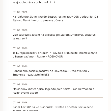
je aj spolupráca s dobrovoľníkmi
07. 08. 2026
Kandidatúru Slovenska do Bezpečnostnej rady OSN podporilo 123
štátov, Blanár hovorí o prejave dôvery
07. 08. 2026
Vlak sa zrazil s autom na priecestí pri Starom Smokovci, cestujúci
sa nezranili
07. 08. 2026
Je Európa naozaj v ohrození? Pravda o kriminalite, islame a mýte
o konzervatívnom Rusku – ROZHOVOR
07. 08. 2026
Ronaldinho posiela pozdrav na Slovensko. Futbalová šou v
Trnave sa nezadržateľne blíži!
07. 08. 2026
Maradonov masér opísal legendu pred smrťou ako bezmocnú a
rezignovanú osobu
07. 08. 2026
Pápež Lev XIV. sa vo Francúzsku stretne s obeťami sexuálneho
zneužívania kňazmi