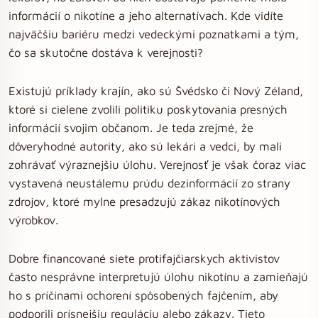
informácií o nikotíne a jeho alternatívach. Kde vidíte
najväčšiu bariéru medzi vedeckými poznatkami a tým,
čo sa skutočne dostáva k verejnosti?
Existujú príklady krajín, ako sú Švédsko či Nový Zéland,
ktoré si cielene zvolili politiku poskytovania presných
informácií svojim občanom. Je teda zrejmé, že
dôveryhodné autority, ako sú lekári a vedci, by mali
zohrávať výraznejšiu úlohu. Verejnosť je však čoraz viac
vystavená neustálemu prúdu dezinformácií zo strany
zdrojov, ktoré mylne presadzujú zákaz nikotínových
výrobkov.
Dobre financované siete protifajčiarskych aktivistov
často nesprávne interpretujú úlohu nikotínu a zamieňajú
ho s príčinami ochorení spôsobených fajčením, aby
podporili prísnejšiu reguláciu alebo zákazy. Tieto