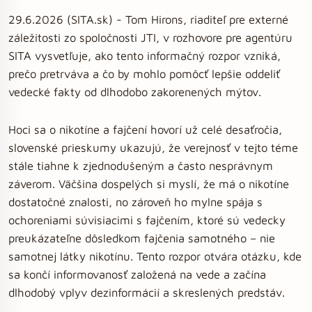
29.6.2026 (SITA.sk) - Tom Hirons, riaditeľ pre externé
záležitosti zo spoločnosti JTI, v rozhovore pre agentúru
SITA vysvetľuje, ako tento informačný rozpor vzniká,
prečo pretrváva a čo by mohlo pomôcť lepšie oddeliť
vedecké fakty od dlhodobo zakorenených mýtov.
Hoci sa o nikotíne a fajčení hovorí už celé desaťročia,
slovenské prieskumy ukazujú, že verejnosť v tejto téme
stále tiahne k zjednodušeným a často nesprávnym
záverom. Väčšina dospelých si myslí, že má o nikotíne
dostatočné znalosti, no zároveň ho mylne spája s
ochoreniami súvisiacimi s fajčením, ktoré sú vedecky
preukázateľne dôsledkom fajčenia samotného – nie
samotnej látky nikotínu. Tento rozpor otvára otázku, kde
sa končí informovanosť založená na vede a začína
dlhodobý vplyv dezinformácií a skreslených predstáv.