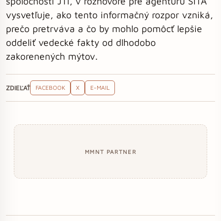
spoločnosti JTI, v rozhovore pre agentúru SITA
vysvetľuje, ako tento informačný rozpor vzniká,
prečo pretrváva a čo by mohlo pomôcť lepšie
oddeliť vedecké fakty od dlhodobo
zakorenených mýtov.
ZDIEĽAŤ
FACEBOOK
X
E-MAIL
MMNT PARTNER