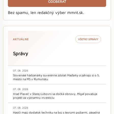
ODOBERAŤ
Bez spamu, len redakčný výber mmnt.sk.
AKTUÁLNE
VŠETKY SPRÁVY
Správy
07. 08. 2026
Slovenské hádzanárky suverénne zdolali Maďarky a zahrajú si o 5.
miesto na MS v Rumunsku
07. 08. 2026
Hrad Plaveč v Starej Ľubovni sa dočká obnovy, Migaľ považuje
projekt za významnú investíciu
07. 08. 2026
Hasiči majú dostatok techniky na boj s lesnými požiarmi, zásadná