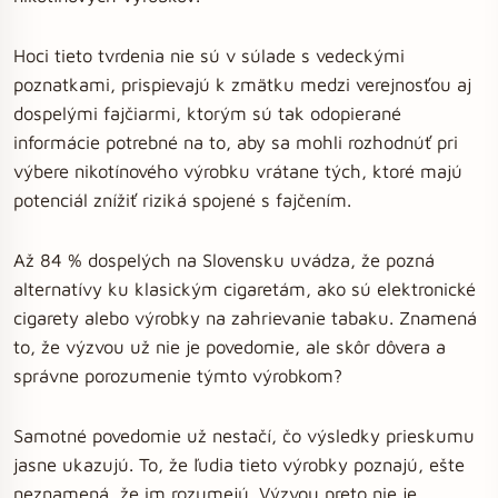
Hoci tieto tvrdenia nie sú v súlade s vedeckými
poznatkami, prispievajú k zmätku medzi verejnosťou aj
dospelými fajčiarmi, ktorým sú tak odopierané
informácie potrebné na to, aby sa mohli rozhodnúť pri
výbere nikotínového výrobku vrátane tých, ktoré majú
potenciál znížiť riziká spojené s fajčením.
Až 84 % dospelých na Slovensku uvádza, že pozná
alternatívy ku klasickým cigaretám, ako sú elektronické
cigarety alebo výrobky na zahrievanie tabaku. Znamená
to, že výzvou už nie je povedomie, ale skôr dôvera a
správne porozumenie týmto výrobkom?
Samotné povedomie už nestačí, čo výsledky prieskumu
jasne ukazujú. To, že ľudia tieto výrobky poznajú, ešte
neznamená, že im rozumejú. Výzvou preto nie je