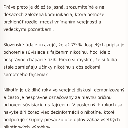
Práve preto je dôležitá jasná, zrozumiteľná a na
dôkazoch založená komunikácia, ktorá pomôže
preklenúť rozdiel medzi vnímaním verejnosti a
vedeckými poznatkami.
Slovenské údaje ukazujú, že až 79 % dospelých pripisuje
ochorenia súvisiace s fajčením nikotínu, hoci ide o
nesprávne chápanie rizík. Prečo si myslíte, že si ľudia
stále zamieňajú účinky nikotínu s dôsledkami
samotného fajčenia?
Nikotín je už dlhé roky vo verejnej diskusii démonizovaný
a často je nesprávne označovaný za hlavnú príčinu
ochorení súvisiacich s fajčením. V posledných rokoch sa
navyše šíri čoraz viac dezinformácií o nikotíne, ktoré
podporujú skupiny presadzujúce úplný zákaz všetkých
nikotínových výrobkov.