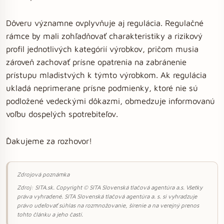
Dôveru významne ovplyvňuje aj regulácia. Regulačné
rámce by mali zohľadňovať charakteristiky a rizikový
profil jednotlivých kategórií výrobkov, pričom musia
zároveň zachovať prísne opatrenia na zabránenie
prístupu mladistvých k týmto výrobkom. Ak regulácia
ukladá neprimerane prísne podmienky, ktoré nie sú
podložené vedeckými dôkazmi, obmedzuje informovanú
voľbu dospelých spotrebiteľov.
Ďakujeme za rozhovor!
Zdrojová poznámka
Zdroj: SITA.sk. Copyright © SITA Slovenská tlačová agentúra a.s. Všetky
práva vyhradené. SITA Slovenská tlačová agentúra a. s. si vyhradzuje
právo udeľovať súhlas na rozmnožovanie, šírenie a na verejný prenos
tohto článku a jeho častí.