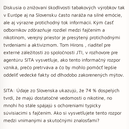
Diskusia o znižovaní škodlivosti tabakových výrobkov tak
v Európe aj na Slovensku často naráža na silné emócie,
ale aj výrazne protichodný tok informácií. Kým časť
odborníkov zdôrazňuje rozdiel medzi fajčením a
nikotínom, verejný priestor je presýtený protichodnými
tvrdeniami a aktivizmom. Tom Hirons , riaditeľ pre
externé záležitosti zo spoločnosti JTI, v rozhovore pre
agentúru SITA vysvetľuje, ako tento informačný rozpor
vzniká, prečo pretrváva a čo by mohlo pomôcť lepšie
oddeliť vedecké fakty od dlhodobo zakorenených mýtov.
SITA: Údaje zo Slovenska ukazujú, že 74 % dospelých
tvrdí, že majú dostatočné vedomosti o nikotíne, no
mnohí ho stále spájajú s ochoreniami typicky
súvisiacimi s fajčením. Ako si vysvetľujete tento rozpor
medzi vnímanými a skutočnými znalosťami?