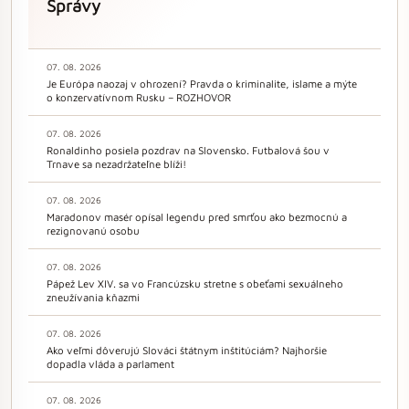
Správy
07. 08. 2026
Je Európa naozaj v ohrození? Pravda o kriminalite, islame a mýte
o konzervatívnom Rusku – ROZHOVOR
07. 08. 2026
Ronaldinho posiela pozdrav na Slovensko. Futbalová šou v
Trnave sa nezadržateľne blíži!
07. 08. 2026
Maradonov masér opísal legendu pred smrťou ako bezmocnú a
rezignovanú osobu
07. 08. 2026
Pápež Lev XIV. sa vo Francúzsku stretne s obeťami sexuálneho
zneužívania kňazmi
07. 08. 2026
Ako veľmi dôverujú Slováci štátnym inštitúciám? Najhoršie
dopadla vláda a parlament
07. 08. 2026