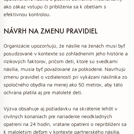
ako zákaz vstupu či priblíženia sa k obetiam s
efektívnou kontrolou.
NÁVRH NA ZMENU PRAVIDIEL
Organizácie upozorňujú, že násilie na ženách musí byť
posudzované v kontexte so zohľadnením jeho histórie a
rizikových faktorov, pričom deti, ktoré sú svedkami
násilia, musia byť považované za poškodené. Navrhujú
zmenu pravidiel o vzdialenosti pri vykázaní násilníka zo
spoločného obydlia na menej ako 50 metrov, aby táto
ochrana platila aj pre maloleté deti.
Výzva obsahuje aj požiadavku na skrátenie lehôt v
civilných konaniach pre nariadenie neodkladných
opatrení na 24 hodín, vrátane opatrení o nepriblížení sa
k maloletým deťom v kontexte partnerského násilia.