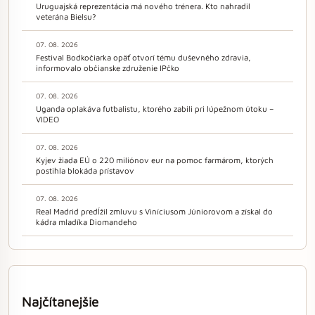
Uruguajská reprezentácia má nového trénera. Kto nahradil
veterána Bielsu?
07. 08. 2026
Festival Bodkočiarka opäť otvorí tému duševného zdravia,
informovalo občianske združenie IPčko
07. 08. 2026
Uganda oplakáva futbalistu, ktorého zabili pri lúpežnom útoku –
VIDEO
07. 08. 2026
Kyjev žiada EÚ o 220 miliónov eur na pomoc farmárom, ktorých
postihla blokáda prístavov
07. 08. 2026
Real Madrid predĺžil zmluvu s Viníciusom Júniorovom a získal do
kádra mladíka Diomandeho
Najčítanejšie