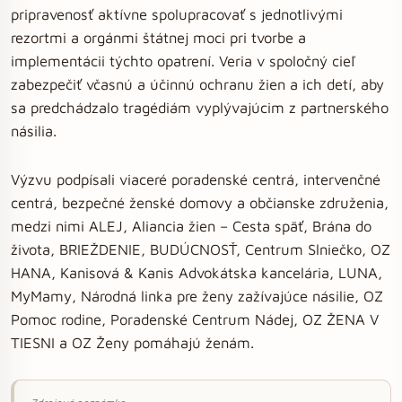
pripravenosť aktívne spolupracovať s jednotlivými
rezortmi a orgánmi štátnej moci pri tvorbe a
implementácii týchto opatrení. Veria v spoločný cieľ
zabezpečiť včasnú a účinnú ochranu žien a ich detí, aby
sa predchádzalo tragédiám vyplývajúcim z partnerského
násilia.
Výzvu podpísali viaceré poradenské centrá, intervenčné
centrá, bezpečné ženské domovy a občianske združenia,
medzi nimi ALEJ, Aliancia žien – Cesta späť, Brána do
života, BRIEŽDENIE, BUDÚCNOSŤ, Centrum Slniečko, OZ
HANA, Kanisová & Kanis Advokátska kancelária, LUNA,
MyMamy, Národná linka pre ženy zažívajúce násilie, OZ
Pomoc rodine, Poradenské Centrum Nádej, OZ ŽENA V
TIESNI a OZ Ženy pomáhajú ženám.