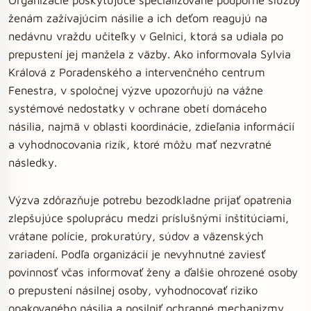
ženám zažívajúcim násilie a ich deťom reagujú na
nedávnu vraždu učiteľky v Gelnici, ktorá sa udiala po
prepustení jej manžela z väzby. Ako informovala Sylvia
Králová z Poradenského a intervenčného centrum
Fenestra, v spoločnej výzve upozorňujú na vážne
systémové nedostatky v ochrane obetí domáceho
násilia, najmä v oblasti koordinácie, zdieľania informácií
a vyhodnocovania rizík, ktoré môžu mať nezvratné
následky.
Výzva zdôrazňuje potrebu bezodkladne prijať opatrenia
zlepšujúce spoluprácu medzi príslušnými inštitúciami,
vrátane polície, prokuratúry, súdov a väzenských
zariadení. Podľa organizácií je nevyhnutné zaviesť
povinnosť včas informovať ženy a ďalšie ohrozené osoby
o prepustení násilnej osoby, vyhodnocovať riziko
opakovaného násilia a posilniť ochranné mechanizmy