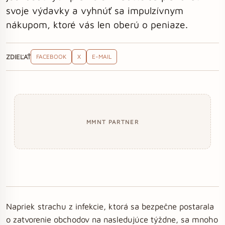
svoje výdavky a vyhnúť sa impulzívnym
nákupom, ktoré vás len oberú o peniaze.
ZDIEĽAŤ
FACEBOOK
X
E-MAIL
MMNT PARTNER
Napriek strachu z infekcie, ktorá sa bezpečne postarala
o zatvorenie obchodov na nasledujúce týždne, sa mnoho