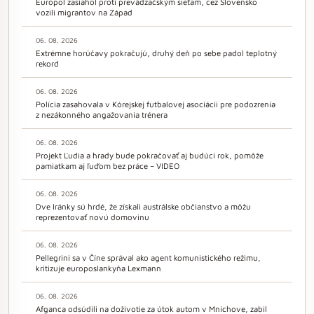
Europol zasiahol proti prevádzačským sieťam, cez Slovensko
vozili migrantov na Západ
06. 08. 2026
Extrémne horúčavy pokračujú, druhý deň po sebe padol teplotný
rekord
06. 08. 2026
Polícia zasahovala v Kórejskej futbalovej asociácii pre podozrenia
z nezákonného angažovania trénera
06. 08. 2026
Projekt Ľudia a hrady bude pokračovať aj budúci rok, pomôže
pamiatkam aj ľuďom bez práce – VIDEO
06. 08. 2026
Dve Iránky sú hrdé, že získali austrálske občianstvo a môžu
reprezentovať novú domovinu
06. 08. 2026
Pellegrini sa v Číne správal ako agent komunistického režimu,
kritizuje europoslankyňa Lexmann
06. 08. 2026
Afganca odsúdili na doživotie za útok autom v Mníchove, zabil