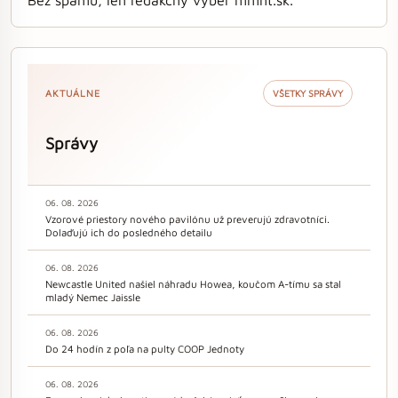
Bez spamu, len redakčný výber mmnt.sk.
AKTUÁLNE
VŠETKY SPRÁVY
Správy
06. 08. 2026
Vzorové priestory nového pavilónu už preverujú zdravotníci.
Dolaďujú ich do posledného detailu
06. 08. 2026
Newcastle United našiel náhradu Howea, koučom A-tímu sa stal
mladý Nemec Jaissle
06. 08. 2026
Do 24 hodín z poľa na pulty COOP Jednoty
06. 08. 2026