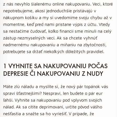
z nás nevyhlo šialenému online nakupovaniu. Veci, ktoré
nepotrebujeme, akosi jednoduchšie pristávajú v
nákupnom košíku a my si uvedomíme svoju chybu až v
momentne, keď pred nami pristane výpis z účtu. Vtedy
sa nestačíme čudovať, koľko financií sme minuli na celý
zástup nezmyselných vecí. Ak sa chcete vyhnúť
nadmernému nakupovaniu a míňaniu na zbytočnosti,
potrebujete sa držať niekoľkých dôležitých pravidiel.
1 VYHNITE SA NAKUPOVANIU POČAS
DEPRESIE ČI NAKUPOVANIU Z NUDY
Máte zlú náladu a myslíte si, že nový pár topánok vás
spraví šťastnejšími? Nespraví, len budete o pár eur
ľahší. Vyhnite sa nakupovaniu pod vplyvom svojich
nálad. Ak sa cítite deprimovaní, určite pôvod vášho
nešťastia a snažte sa ho vyriešiť. V prípade, že