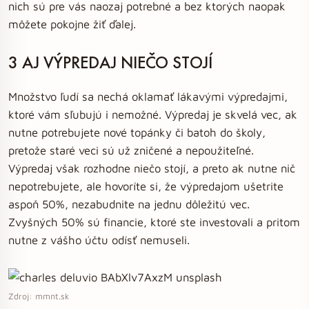
nich sú pre vás naozaj potrebné a bez ktorých naopak
môžete pokojne žiť ďalej.
3 AJ VÝPREDAJ NIEČO STOJÍ
Množstvo ľudí sa nechá oklamať lákavými výpredajmi,
ktoré vám sľubujú i nemožné. Výpredaj je skvelá vec, ak
nutne potrebujete nové topánky či batoh do školy,
pretože staré veci sú už zničené a nepoužiteľné.
Výpredaj však rozhodne niečo stojí, a preto ak nutne nič
nepotrebujete, ale hovoríte si, že výpredajom ušetrite
aspoň 50%, nezabudnite na jednu dôležitú vec.
Zvyšných 50% sú financie, ktoré ste investovali a pritom
nutne z vášho účtu odísť nemuseli.
Zdroj: mmnt.sk