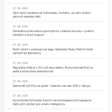
07. 08. 2026
Opičí teror paralyzoval indonézsku Sumatru, po sérii útokov
zatvorili desiatky škôl
07. 08. 2026
Generálna prokuratúra spochybnila volebné obvody v piatich
mestách a troch krajoch
07. 08. 2026
Rodri otočil v prestupovej ságe. Namiesto Realu Madrid môže
zamieriť do Barcelony
07. 08. 2026
Najvyššia inflácia v EÚ núti obyvateľov Rumunska šetriť aj na
jedle a zdravotnej starostlivosti
07. 08. 2026
Skenovať Lidl Plus sa oplatí: Ušetrite viac ako 30% z nákupu
07. 08. 2026
Nová štúdia Schneider Electric skúma bezpečnosť napájania
dátových centier pre umelú inteligenciu