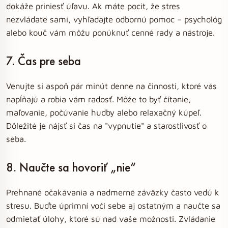
dokáže priniesť úľavu. Ak máte pocit, že stres
nezvládate sami, vyhľadajte odbornú pomoc – psychológ
alebo kouč vám môžu ponúknuť cenné rady a nástroje.
7. Čas pre seba
Venujte si aspoň pár minút denne na činnosti, ktoré vás
napĺňajú a robia vám radosť. Môže to byť čítanie,
maľovanie, počúvanie hudby alebo relaxačný kúpeľ.
Dôležité je nájsť si čas na "vypnutie" a starostlivosť o
seba.
8. Naučte sa hovoriť „nie“
Prehnané očakávania a nadmerné záväzky často vedú k
stresu. Buďte úprimní voči sebe aj ostatným a naučte sa
odmietať úlohy, ktoré sú nad vaše možnosti. Zvládanie