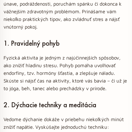
únave, podráždenosti, poruchám spánku či dokonca k
vážnejším zdravotným problémom. Prinášame vám
niekoľko praktických tipov, ako zvládnuť stres a nájsť
vnútorný pokoj.
1. Pravidelný pohyb
Fyzická aktivita je jedným z najúčinnejších spôsobov,
ako znížiť hladinu stresu. Pohyb pomáha uvoľňovať
endorfíny, tzv. hormóny šťastia, a zlepšuje náladu.
Skúste si nájsť čas na aktivity, ktoré vás bavia – či už je
to jóga, beh, tanec alebo prechádzky v prírode.
2. Dýchacie techniky a meditácia
Vedome dýchanie dokáže v priebehu niekoľkých minút
znížiť napätie. Vyskúšajte jednoduchú techniku: