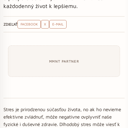
každodenný život k lepšiemu.
ZDIEĽAŤ
FACEBOOK
X
E-MAIL
MMNT PARTNER
Stres je prirodzenou súčasťou života, no ak ho nevieme
efektívne zvládnuť, môže negatívne ovplyvniť naše
fyzické i duševné zdravie. Dlhodobý stres môže viesť k