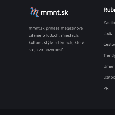
Rubr
mmnt.sk
Zaují
mmnt.sk prináša magazínové
Ľudia
čítanie o ľuďoch, miestach,
kultúre, štýle a témach, ktoré
Cesto
stoja za pozornosť.
Trend
Umen
Užito
PR