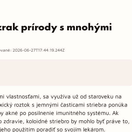
ázrak prírody s mnohými
zované:
2026-06-27T17:44:19.244Z
ými vlastnosťami, sa využíva už od staroveku na
xický roztok s jemnými časticami striebra ponúka
čby akné po posilnenie imunitného systému. Ak
 o zdravie, koloidné striebro by mohlo byť práve to,
jeho použitím poradiť so svojím lekárom.