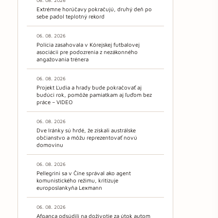
06. 08. 2026
Extrémne horúčavy pokračujú, druhý deň po
sebe padol teplotný rekord
06. 08. 2026
Polícia zasahovala v Kórejskej futbalovej
asociácii pre podozrenia z nezákonného
angažovania trénera
06. 08. 2026
Projekt Ľudia a hrady bude pokračovať aj
budúci rok, pomôže pamiatkam aj ľuďom bez
práce – VIDEO
06. 08. 2026
Dve Iránky sú hrdé, že získali austrálske
občianstvo a môžu reprezentovať novú
domovinu
06. 08. 2026
Pellegrini sa v Číne správal ako agent
komunistického režimu, kritizuje
europoslankyňa Lexmann
06. 08. 2026
Afganca odsúdili na doživotie za útok autom