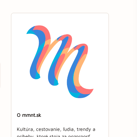
O mmnt.sk
Kultúra, cestovanie, ľudia, trendy a
príbehy, ktoré stoja za pozornosť.