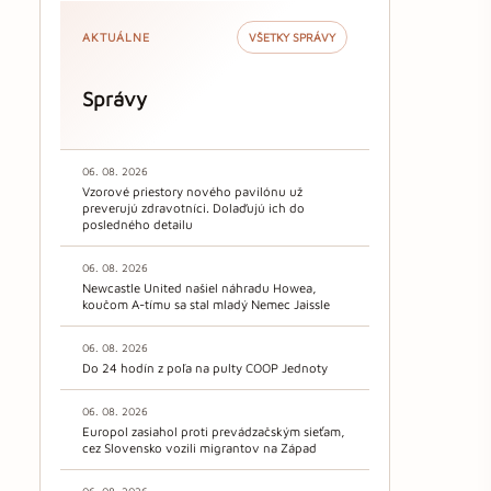
AKTUÁLNE
VŠETKY SPRÁVY
Správy
06. 08. 2026
Vzorové priestory nového pavilónu už
preverujú zdravotníci. Dolaďujú ich do
posledného detailu
06. 08. 2026
Newcastle United našiel náhradu Howea,
koučom A-tímu sa stal mladý Nemec Jaissle
06. 08. 2026
Do 24 hodín z poľa na pulty COOP Jednoty
06. 08. 2026
Europol zasiahol proti prevádzačským sieťam,
cez Slovensko vozili migrantov na Západ