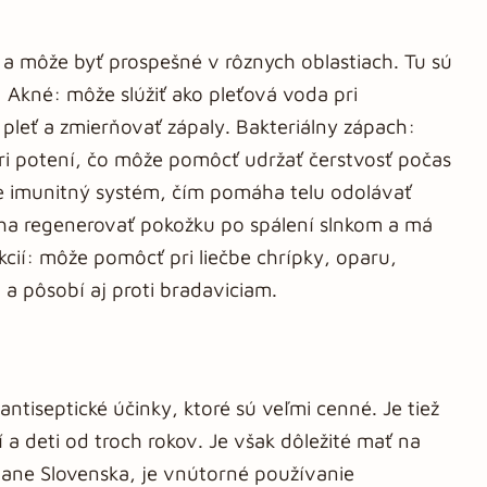
 a môže byť prospešné v rôznych oblastiach. Tu sú
: Akné: môže slúžiť ako pleťová voda pri
pleť a zmierňovať zápaly. Bakteriálny zápach:
ri potení, čo môže pomôcť udržať čerstvosť počas
je imunitný systém, čím pomáha telu odolávať
ha regenerovať pokožku po spálení slnkom a má
fekcií: môže pomôcť pri liečbe chrípky, oparu,
 pôsobí aj proti bradaviciam.
antiseptické účinky, ktoré sú veľmi cenné. Je tiež
 a deti od troch rokov. Je však dôležité mať na
átane Slovenska, je vnútorné používanie