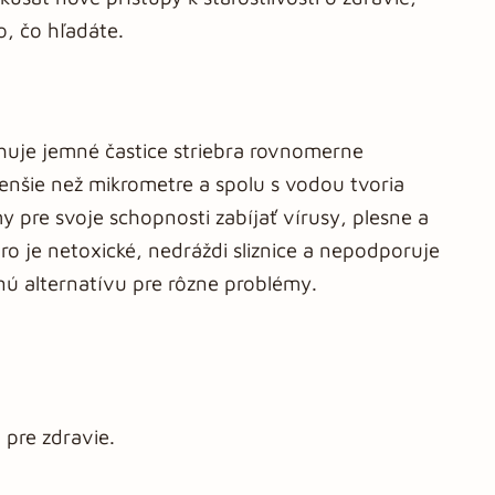
o, čo hľadáte.
ahuje jemné častice striebra rovnomerne
menšie než mikrometre a spolu s vodou tvoria
 pre svoje schopnosti zabíjať vírusy, plesne a
ebro je netoxické, nedráždi sliznice a nepodporuje
čnú alternatívu pre rôzne problémy.
pre zdravie.