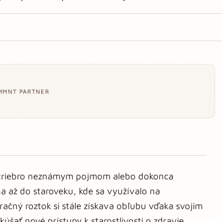
MMNT PARTNER
striebro neznámym pojmom alebo dokonca
a až do staroveku, kde sa využívalo na
račný roztok si stále získava obľubu vďaka svojim
šať nové prístupy k starostlivosti o zdravie,