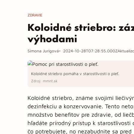
ZDRAVIE
Koloidné striebro: z
výhodami
Simona Jurigová
2024-10-28T07:28:55.000Z
Aktuali
Koloidné striebro pomáha v starostlivosti o pleť.
Zdroj: mmnt.sk
Koloidné striebro, známe svojimi liečiv
dezinfekciu a konzervovanie. Tento neto
množstvo benefitov pre zdravie, od lie
hľadáte prírodný prístup k starostlivosti
čo potrebujete, no nezabudnite sa pred 