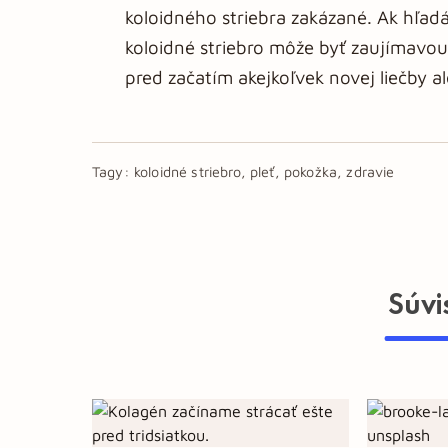
koloidného striebra zakázané. Ak hľad
koloidné striebro môže byť zaujímavou
pred začatím akejkoľvek novej liečby a
Tagy:
koloidné striebro, pleť, pokožka, zdravie
Súvi