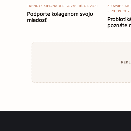
TRENDY
SIMONA JURIGOVÁ
16. 01. 2021
ZDRAVIE
KA
29. 09. 202
Podporte kolagénom svoju
Probiotiká
mladosť
poznáte r
REK