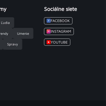
émy
Sociálne siete
FACEBOOK
F
Ľudia
INSTAGRAM
IG
rendy
Umenie
YOUTUBE
▶
Spravy