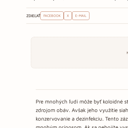
ZDIEĽAŤ
FACEBOOK
X
E-MAIL
Pre mnohých ľudí môže byť koloidné 
zdrojom obáv. Avšak jeho využitie siah
konzervovanie a dezinfekciu. Tento záz
mnohým prínosom. Ak sa nebojíte vyskú