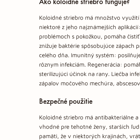
Ako koloidné striebro funguje?
Koloidné striebro má množstvo využití
niektoré z jeho najznámejších aplikácií
problémoch s pokožkou, pomáha čistiť 
znižuje baktérie spôsobujúce zápach p
celého dňa. Imunitný systém: posilňu
rôznym infekciám. Regenerácia: pomá
sterilizujúci účinok na rany. Liečba in
zápalov močového mechúra, abscesov a
Bezpečné použitie
Koloidné striebro má antibakteriálne a 
vhodné pre tehotné ženy, starších ľudí
pamäti, že v niektorých krajinách, vr