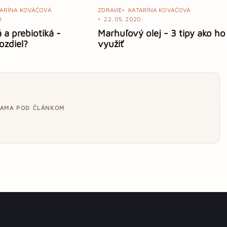
TARÍNA KOVÁČOVÁ
ZDRAVIE
KATARÍNA KOVÁČOVÁ
0
22. 05. 2020
 a prebiotiká -
Marhuľový olej - 3 tipy ako ho
ozdiel?
využiť
LAMA POD ČLÁNKOM