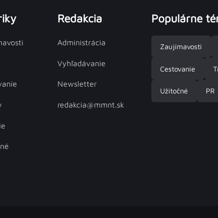
iky
Redakcia
Populárne t
mavosti
Administrácia
Zaujímavosti
Vyhľadávanie
Cestovanie
T
vanie
Newsletter
Užitočné
PR
y
redakcia@mmnt.sk
ie
čné