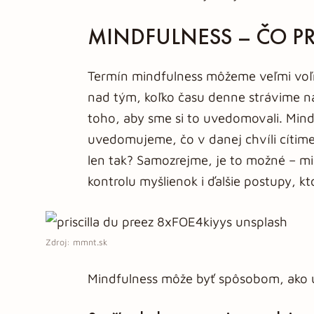
MINDFULNESS – ČO 
Termín mindfulness môžeme veľmi voľne
nad tým, koľko času denne strávime na
toho, aby sme si to uvedomovali. Mindf
uvedomujeme, čo v danej chvíli cítime
len tak? Samozrejme, je to možné – mi
kontrolu myšlienok i ďalšie postupy, kto
Zdroj: mmnt.sk
Mindfulness môže byť spôsobom, ako 