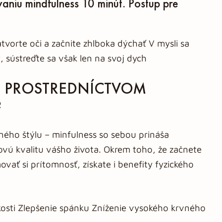
vaniu mindfulness 10 minút. Postup pre
atvorte oči a začnite zhlboka dýchať V mysli sa
 sústreďte sa však len na svoj dych
E PROSTREDNÍCTVOM
?
tného štýlu – minfulness so sebou prináša
ovú kvalitu vášho života. Okrem toho, že začnete
ať si prítomnosť, získate i benefity fyzického
kosti Zlepšenie spánku Zníženie vysokého krvného