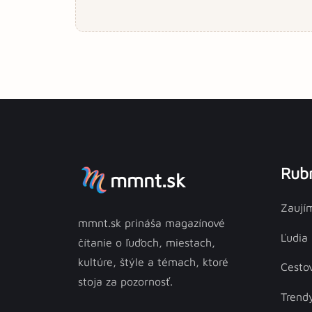
Rubr
mmnt.sk
Zaují
mmnt.sk prináša magazínové
Ľudia
čítanie o ľuďoch, miestach,
kultúre, štýle a témach, ktoré
Cesto
stoja za pozornosť.
Trend