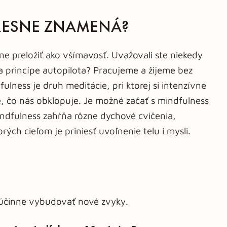
PRESNE ZNAMENÁ?
 preložiť ako všímavosť. Uvažovali ste niekedy
 princípe autopilota? Pracujeme a žijeme bez
ulness je druh meditácie, pri ktorej si intenzívne
, čo nás obklopuje. Je možné začať s mindfulness
ndfulness zahŕňa rôzne dychové cvičenia,
rých cieľom je priniesť uvoľnenie telu i mysli.
účinne vybudovať nové zvyky.