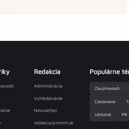
iky
Redakcia
Populárne t
mavosti
Administrácia
Zaujímavosti
Vyhľadávanie
Cestovanie
T
vanie
Newsletter
Užitočné
PR
y
redakcia@mmnt.sk