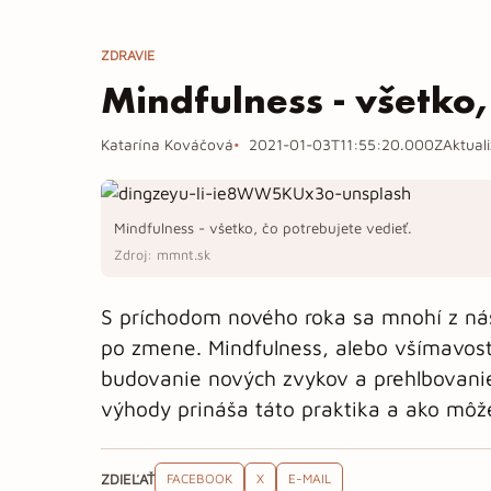
ZDRAVIE
Mindfulness - všetko,
Katarína Kováčová
2021-01-03T11:55:20.000Z
Aktual
Mindfulness - všetko, čo potrebujete vedieť.
Zdroj: mmnt.sk
S príchodom nového roka sa mnohí z ná
po zmene. Mindfulness, alebo všímavosť,
budovanie nových zvykov a prehlbovani
výhody prináša táto praktika a ako môže 
ZDIEĽAŤ
FACEBOOK
X
E-MAIL