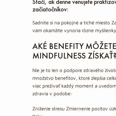
Stačí, ak denne venujete praktizo
začiatočníkov:
Sadnite si na pokojné a tiché miesto Z
vám okamžite vynoria rôzne myšlienky,
AKÉ BENEFITY MÔŽET
MINDFULNESS ZÍSKAŤ
Nie je to len o podpore zdravého živo
množstvo benefitov, ktoré zlepšia celk
viac prežívať každý moment a uvedomov
zdravia v podobe:
Zníženie stresu Zmiernenie pocitov úz