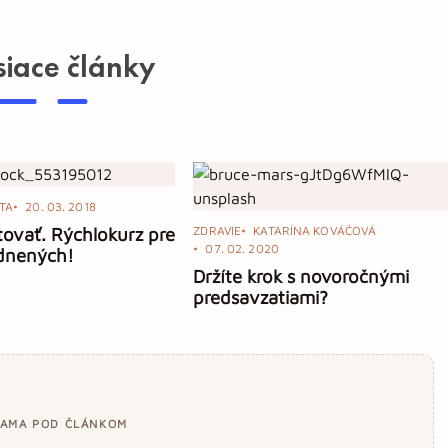
siace články
ITA
20. 03. 2018
ovať. Rýchlokurz pre
ZDRAVIE
KATARÍNA KOVÁČOVÁ
07. 02. 2020
dnených!
Držíte krok s novoročnými
predsavzatiami?
LAMA POD ČLÁNKOM