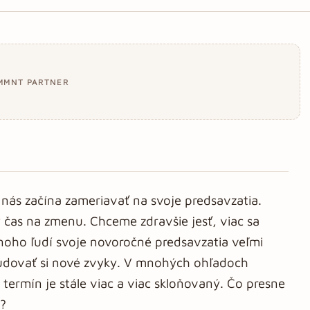
MMNT PARTNER
nás začína zameriavať na svoje predsavzatia.
y čas na zmenu. Chceme zdravšie jesť, viac sa
Mnoho ľudí svoje novoročné predsavzatia veľmi
budovať si nové zvyky. V mnohých ohľadoch
 termín je stále viac a viac skloňovaný. Čo presne
?