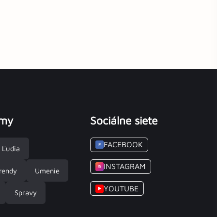
émy
Sociálne siete
FACEBOOK
F
Ľudia
INSTAGRAM
IG
rendy
Umenie
YOUTUBE
▶
Spravy