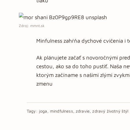
tlaku
Zdroj: mmnt.sk
Minfulness zahŕňa dychové cvičenia i t
Ak plánujete začať s novoročnými pre
cestou, ako sa do toho pustiť. Naša ne
ktorým začíname s našimi zlými zvykm
zmenu
Tagy:
joga, mindfulness, zdravie, zdravý životný štýl