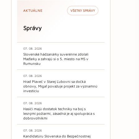
AKTUÁLNE
VŠETKY SPRÁVY
Správy
07. 08. 2026
Slovenské hádzanárky suverénne zdolali
Maďarky a zahrajú si o 5. miesto na MS v
Rumunsku
07. 08. 2026
Hrad Plaveč v Starej Ľubovni sa dočká
obnovy, Migaľ považuje projekt za významnú
investíciu
07. 08. 2026
Hasiči majú dostatok techniky na boj s
lesnými požiarmi, zásadná je aj spolupráca s
dobrovoľníkmi
07. 08. 2026
Kandidatúru Slovenska do Bezpečnostnej