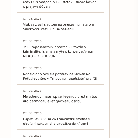
rady OSN podporilo 123 štátov, Blanár hovorí
o prejave dôvery
07. 08. 2026
Vlak sa zrazil s autom na priecestí pri Starom
Smokovci, cestujúci sa nezranili
07. 08. 2026
Je Európa naozaj v ohrození? Pravda o
kriminalite, islame a mýte o konzervatívnom
Rusku – ROZHOVOR
07. 08. 2026
Ronaldinho posiela pozdrav na Slovensko.
Futbalová šou v Trnave sa nezadržateľne blíži!
07. 08. 2026
Maradonov masér opísal legendu pred smrťou
ako bezmocnú a rezignovanú osobu
07. 08. 2026
Pápež Lev XIV. sa vo Francúzsku stretne s
obeťami sexuálneho zneužívania kňazmi
07. 08. 2026