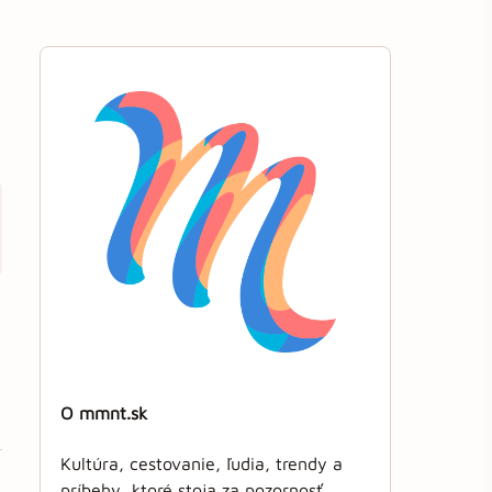
O mmnt.sk
Kultúra, cestovanie, ľudia, trendy a
príbehy, ktoré stoja za pozornosť.