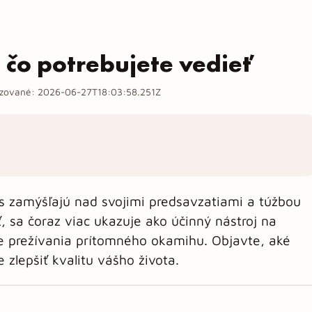
 čo potrebujete vedieť
izované:
2026-06-27T18:03:58.251Z
s zamýšľajú nad svojimi predsavzatiami a túžbou
 sa čoraz viac ukazuje ako účinný nástroj na
e prežívania prítomného okamihu. Objavte, aké
zlepšiť kvalitu vášho života.