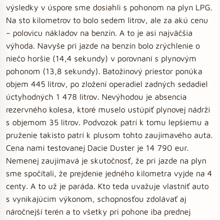
výsledky v úspore sme dosiahli s pohonom na plyn LPG.
Na sto kilometrov to bolo sedem litrov, ale za akú cenu
– polovicu nákladov na benzín. A to je asi najväčšia
výhoda. Navyše pri jazde na benzín bolo zrýchlenie o
niečo horšie (14,4 sekundy) v porovnaní s plynovým
pohonom (13,8 sekundy). Batožinový priestor ponúka
objem 445 litrov, po zložení operadiel zadných sedadiel
úctyhodných 1 478 litrov. Nevýhodou je absencia
rezervného kolesa, ktoré muselo ustúpiť plynovej nádrži
s objemom 35 litrov. Podvozok patrí k tomu lepšiemu a
pruženie takisto patrí k plusom tohto zaujímavého auta.
Cena nami testovanej Dacie Duster je 14 790 eur.
Nemenej zaujímavá je skutočnosť, že pri jazde na plyn
sme spočítali, že prejdenie jedného kilometra vyjde na 4
centy. A to už je paráda. Kto teda uvažuje vlastniť auto
s vynikajúcim výkonom, schopnosťou zdolávať aj
náročnejší terén a to všetky pri pohone iba prednej