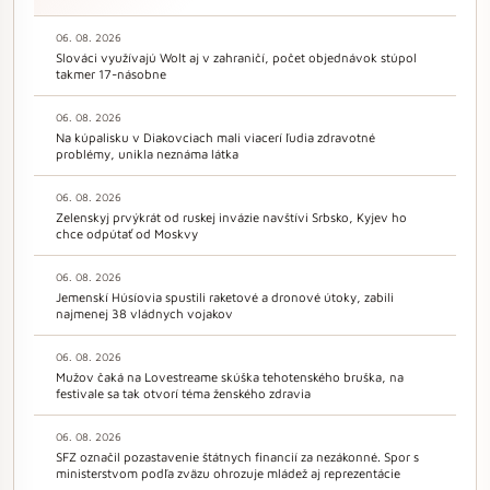
06. 08. 2026
Slováci využívajú Wolt aj v zahraničí, počet objednávok stúpol
takmer 17-násobne
06. 08. 2026
Na kúpalisku v Diakovciach mali viacerí ľudia zdravotné
problémy, unikla neznáma látka
06. 08. 2026
Zelenskyj prvýkrát od ruskej invázie navštívi Srbsko, Kyjev ho
chce odpútať od Moskvy
06. 08. 2026
Jemenskí Húsíovia spustili raketové a dronové útoky, zabili
najmenej 38 vládnych vojakov
06. 08. 2026
Mužov čaká na Lovestreame skúška tehotenského bruška, na
festivale sa tak otvorí téma ženského zdravia
06. 08. 2026
SFZ označil pozastavenie štátnych financií za nezákonné. Spor s
ministerstvom podľa zväzu ohrozuje mládež aj reprezentácie