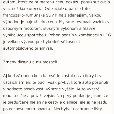
autám, ktoré za primeranú cenu dokážu ponúknuť oveľa
viac než konkurencia. Od začiatku patrilo toto
francúzsko-rumunské SUV k najžiadanejším. Veľkou
výhodou je najmä jeho cena. My sme testovali vozidlo s
úsporným motorom, slušným výkonom a hlavne
vynikajúcou spotrebou. Pohon benzín v kombinácii s LPG
je veľkou výzvou pre hybridnú súčasnosť
automobilového priemyslu.
Zmeny dizajnu autu prospeli
Aj keď základná línia karosérie zostala prakticky bez
väčších zmien, pribudli však prvky, ktoré auto posunuli
v hodnote pôsobivosti výrazne vyššie. Auto vyzerá
robustnejšie a príťažlivejšie. Na prvý pohľad je jasné, že
je predurčené nielen na cesty a diaľnice, ale aj na jazdu
po nespevnenom povrchu. Nechýbajú ochranné lišty