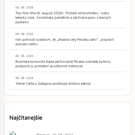
06. 08. 2026
Top foto dňa (6. august 2026): Protest zdravotníkov, ruský
letecký útok, hirošimský pamätník a záchrana psov z lesných
požiarov
06. 08. 2026
Irán pohrozil susedom, že „zhasne celý Perzský záliv“, pripravil
zoznam cieľov
06. 08. 2026
Rusínska komunita žiada zachovanie Múzea rusínskej kultúry,
podporili ju primátori aj odborné inštitúcie
06. 08. 2026
Tréner Celticu Glasgow podstúpil drobný zákrok
Najčítanejšie
Mmnt.sk · 19. 05. 2022