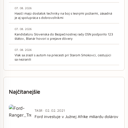
07. 08. 2026
Hasiči majú dostatok techniky na boj s lesnými požiarmi, zásadná
je aj spolupráca s dobrovoľníkmi
07. 08. 2026
Kandidatúru Slovenska do Bezpečnostnej rady OSN podporilo 123
štátov, Blanár hovorí o prejave dôvery
07. 08. 2026
Vlak sa zrazil s autom na priecestí pri Starom Smokovci, cestujúci
sa nezranili
Najčítanejšie
TASR · 02. 02. 2021
Ford investuje v Južnej Afrike miliardu dolárov