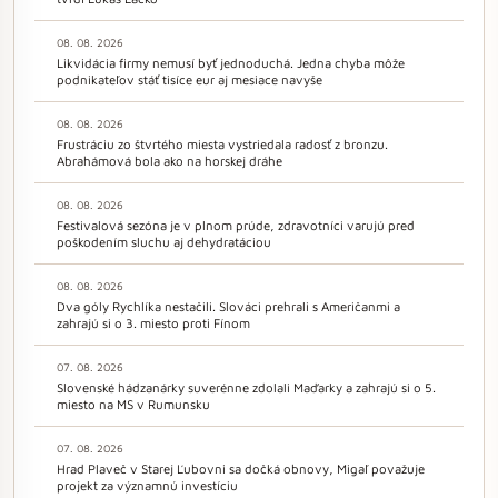
08. 08. 2026
Likvidácia firmy nemusí byť jednoduchá. Jedna chyba môže
podnikateľov stáť tisíce eur aj mesiace navyše
08. 08. 2026
Frustráciu zo štvrtého miesta vystriedala radosť z bronzu.
Abrahámová bola ako na horskej dráhe
08. 08. 2026
Festivalová sezóna je v plnom prúde, zdravotníci varujú pred
poškodením sluchu aj dehydratáciou
08. 08. 2026
Dva góly Rychlíka nestačili. Slováci prehrali s Američanmi a
zahrajú si o 3. miesto proti Fínom
07. 08. 2026
Slovenské hádzanárky suverénne zdolali Maďarky a zahrajú si o 5.
miesto na MS v Rumunsku
07. 08. 2026
Hrad Plaveč v Starej Ľubovni sa dočká obnovy, Migaľ považuje
projekt za významnú investíciu