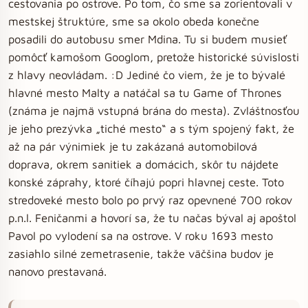
cestovania po ostrove. Po tom, čo sme sa zorientovali v
mestskej štruktúre, sme sa okolo obeda konečne
posadili do autobusu smer Mdina. Tu si budem musieť
pomôcť kamošom Googlom, pretože historické súvislosti
z hlavy neovládam. :D Jediné čo viem, že je to bývalé
hlavné mesto Malty a natáčal sa tu Game of Thrones
(známa je najmä vstupná brána do mesta). Zvláštnosťou
je jeho prezývka „tiché mesto“ a s tým spojený fakt, že
až na pár výnimiek je tu zakázaná automobilová
doprava, okrem sanitiek a domácich, skôr tu nájdete
konské záprahy, ktoré číhajú popri hlavnej ceste. Toto
stredoveké mesto bolo po prvý raz opevnené 700 rokov
p.n.l. Feničanmi a hovorí sa, že tu načas býval aj apoštol
Pavol po vylodení sa na ostrove. V roku 1693 mesto
zasiahlo silné zemetrasenie, takže väčšina budov je
nanovo prestavaná.