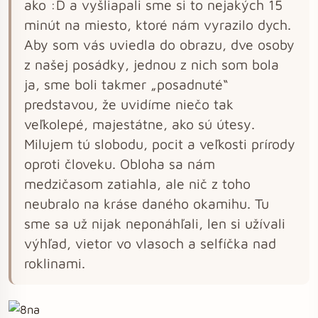
ako :D a vyšliapali sme si to nejakých 15
minút na miesto, ktoré nám vyrazilo dych.
Aby som vás uviedla do obrazu, dve osoby
z našej posádky, jednou z nich som bola
ja, sme boli takmer „posadnuté“
predstavou, že uvidíme niečo tak
veľkolepé, majestátne, ako sú útesy.
Milujem tú slobodu, pocit a veľkosti prírody
oproti človeku. Obloha sa nám
medzičasom zatiahla, ale nič z toho
neubralo na kráse daného okamihu. Tu
sme sa už nijak neponáhľali, len si užívali
výhľad, vietor vo vlasoch a selfíčka nad
roklinami.