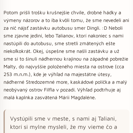
Potom prišli trošku krušnejšie chvíle, drobné hádky a
výmeny názorov a to iba kvôli tomu, že sme nevedeli ani
za nič nájsť zastávku autobusu smer Dingli. :D Neboli
sme zjavne jediní, lebo Talianov, ktorí nakoniec s nami
nastúpili do autobusu, sme stretli zmätených ešte
niekoľkokrát. Okej, úspešne sme našli zastávku a už
sme si to šinuli nádhernou krajinou na západné pobrežie
Malty, do najvyššie položeného miesta na ostrove (cca
253 m.n.m.), kde je výhľad na majestátne útesy,
nádherné Stredozemné more, kaskádové políčka a malý
neobývaný ostrov Filfla v pozadí. Výhľad podtrhuje aj
malá kaplnka zasvätená Márii Magdaléne.
Vystúpili sme v meste, s nami aj Taliani,
ktorí si mylne mysleli, že my vieme čo a