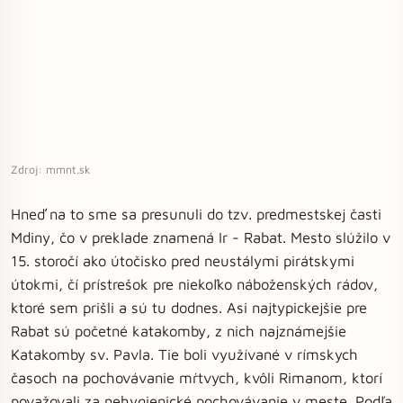
Zdroj: mmnt.sk
Hneď na to sme sa presunuli do tzv. predmestskej časti
Mdiny, čo v preklade znamená Ir - Rabat. Mesto slúžilo v
15. storočí ako útočisko pred neustálymi pirátskymi
útokmi, čí prístrešok pre niekoľko náboženských rádov,
ktoré sem prišli a sú tu dodnes. Asi najtypickejšie pre
Rabat sú početné katakomby, z nich najznámejšie
Katakomby sv. Pavla. Tie boli využívané v rímskych
časoch na pochovávanie mŕtvych, kvôli Rimanom, ktorí
považovali za nehygienické pochovávanie v meste. Podľa