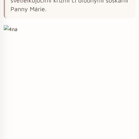
svetielkujúcimi krížmi či drobnými soškami
Panny Márie.