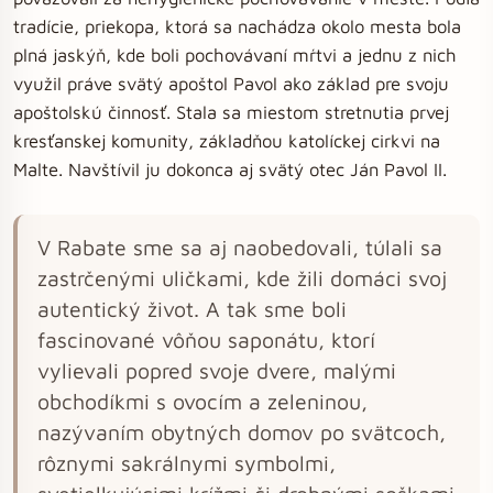
tradície, priekopa, ktorá sa nachádza okolo mesta bola
plná jaskýň, kde boli pochovávaní mŕtvi a jednu z nich
využil práve svätý apoštol Pavol ako základ pre svoju
apoštolskú činnosť. Stala sa miestom stretnutia prvej
kresťanskej komunity, základňou katolíckej cirkvi na
Malte. Navštívil ju dokonca aj svätý otec Ján Pavol II.
V Rabate sme sa aj naobedovali, túlali sa
zastrčenými uličkami, kde žili domáci svoj
autentický život. A tak sme boli
fascinované vôňou saponátu, ktorí
vylievali popred svoje dvere, malými
obchodíkmi s ovocím a zeleninou,
nazývaním obytných domov po svätcoch,
rôznymi sakrálnymi symbolmi,