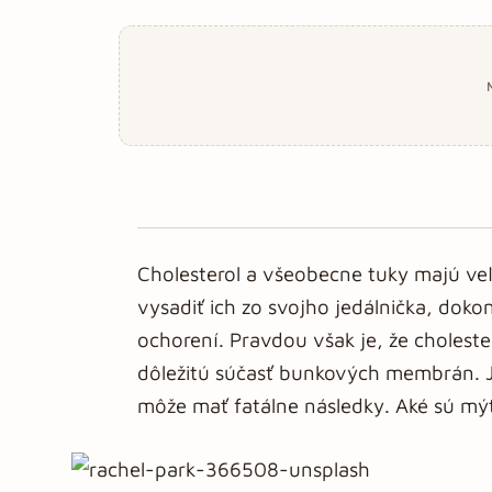
Cholesterol a všeobecne tuky majú veľ
vysadiť ich zo svojho jedálnička, doko
ochorení. Pravdou však je, že choleste
dôležitú súčasť bunkových membrán. J
môže mať fatálne následky. Aké sú mý