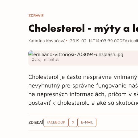
ZDRAVIE
Cholesterol - mýty a 
Katarína Kováčová
2019-02-14T14:03:39.000Z
Aktual
Zdroj: mmnt.sk
Cholesterol je často nesprávne vnímaný 
nevyhnutný pre správne fungovanie nášh
na nepresných informáciách, pričom v s
postaviť k cholesterolu a aké sú skutoč
ZDIEĽAŤ
FACEBOOK
X
E-MAIL