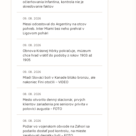
očierňovania Infantina, kontrola nie je
skresľovanie faktov
09. 08. 2026
Messi odcestoval do Argentíny na otcov
pohreb. Inter Miami bez neho prehral v
Ligovom pohári
09. 08. 2026
Obnova Krásnej Hôrky pokračuje, múzeum
chce hrad vrátiť do podoby z rokov 1903 až
1905
09. 08. 2026
Mladí Slováci boli v Kanade blízko bronzu, ale
nakoniec Fíni otočili – VIDEO
08. 08. 2026
Mesto otvorilo denný stacionár, prvých
klientov zariadenia pre seniorov privíta v
polovici augusta – FOTO
08. 08. 2026
Požiar vo vojenskom obvode na Záhorí sa
podarilo dostať pod kontrolu, na mieste
zasahovali desiatky ľudí – FOTO