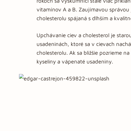
rokoch sa výskumníci stále viac priklá
vitamínov A a B. Zaujímavou správou je
cholesterolu spájaná s dlhším a kvalit
Upchávanie ciev a cholesterol je star
usadeninách, ktoré sa v cievach nach
cholesterolu. Ak sa bližšie pozrieme 
kyseliny a vápenaté usadeniny.