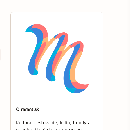
O mmnt.sk
Kultúra, cestovanie, ľudia, trendy a
príbehy, ktoré stoja za pozornosť.