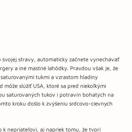
zo svojej stravy, automaticky začnete vynechávať
rgery a iné mastné lahôdky. Pravdou však je, že
i saturovanými tukmi a vzrastom hladiny
ad môže slúžiť USA, ktoré sa pred niekoľkými
ebu saturovaných tukov i potravín bohatých na
tomto kroku došlo k zvýšeniu srdcovo-cievnych
 k nepriateľovi, aj napriek tomu, že tvorí