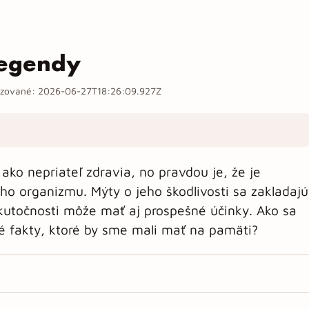
legendy
izované:
2026-06-27T18:26:09.927Z
ako nepriateľ zdravia, no pravdou je, že je
o organizmu. Mýty o jeho škodlivosti sa zakladajú
kutočnosti môže mať aj prospešné účinky. Ako sa
né fakty, ktoré by sme mali mať na pamäti?