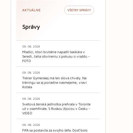
AKTUÁLNE
VŠETKY SPRÁVY
Správy
09. 08. 2026
Mladíci, ktorí brutálne napadli taxikára v
Seredi, čelia obvineniu z pokusu o vraždu –
FOTO
09. 08. 2026
Tréner Gymerskej má len slová chvály. Na
tréningu sa aj poriadne nasmejeme, vraví
Kotala
09. 08. 2026
Svetová ženská jednotka prehrala v Toronte
už v osemfinále. S Ruskou žijúcou v Česku –
VIDEO
09. 08. 2026
FIFA sa postavila za svojho šéfa. Dosť bolo