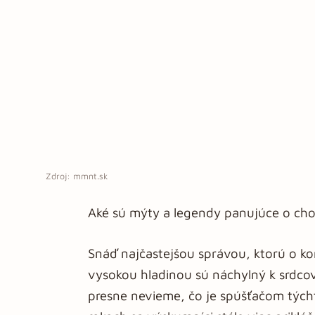
Zdroj: mmnt.sk
Aké sú mýty a legendy panujúce o cho
Snáď najčastejšou správou, ktorú o ko
vysokou hladinou sú náchylný k srdco
presne nevieme, čo je spúšťačom týcht