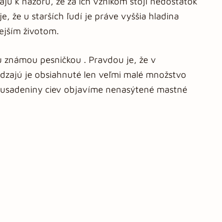
ňajú k názoru, že za ich vznikom stojí nedostatok
, že u starších ľudí je práve vyššia hladina
nejším životom.
ou známou pesničkou . Pravdou je, že v
ádzajú je obsiahnuté len veľmi malé množstvo
na usadeniny ciev objavíme nenasýtené mastné